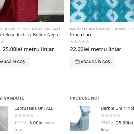
RI
,
LICHIDĂRI DE STOC
,
MĂTASE IMPRIMATĂ
DANTELĂ BRODATĂ
,
DANTELE
,
LICHIDĂRI DE
oft Rosu Inchis / Buline Negre
Prada Lace
 5
0
out of 5
Prețul
Prețul
25.00
lei
metru liniar
22.00
lei
metru liniar
i
inițial
curent
a
este:
DAUGĂ ÎN COȘ
ADAUGĂ ÎN COȘ
fost:
25.00lei.
35.00lei.
AI VANDUTE
PRODUSE NOI
Captuseala Uni ALB
0
out of 5
0
out of 5
Prețul
Prețul
Prețul
metru
5.00
lei
25.00
lei
13.00
lei
27.00
lei
inițial
curent
inițial
liniar
liniar