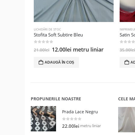
LICHIDĂRI DE STOC
IMPRIMEU
Stofita Soft Subtire Bleu
Satin S
0
out of 5
0
out of
Prețul
Prețul
12.00
lei
metru liniar
21.00
lei
35.00
le
inițial
curent
a
este:
ADAUGĂ ÎN COȘ
A
fost:
12.00lei.
21.00lei.
PROPUNERILE NOASTRE
CELE M
Prada Lace Negru
0
out of 5
metru liniar
22.00
lei