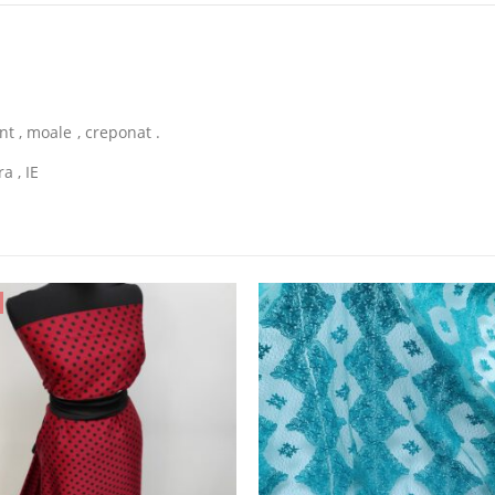
nt , moale , creponat .
a , IE