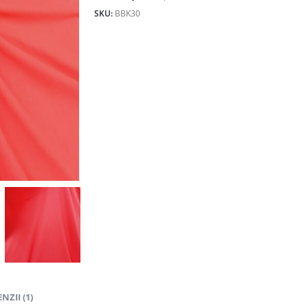
32.00lei.
SKU:
BBK30
NZII (1)