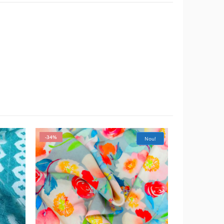
-34%
-54%
Nou!