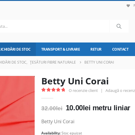
LICHIDĂRI DE STOC
TRANSPORT & LIVRARE
RETUR
CONTACT
HIDĂRI DE STOC
,
ȚESĂTURI FIBRE NATURALE
BETTY UNI CORAI
Betty Uni Corai
O recenzie client
|
Adaugă o recenz
5.00
out of 5
Prețul
Prețul
10.00
lei
metru liniar
32.00
lei
inițial
curent
a
este:
Betty Uni Corai
fost:
10.00lei.
Availability:
Stoc epuizat