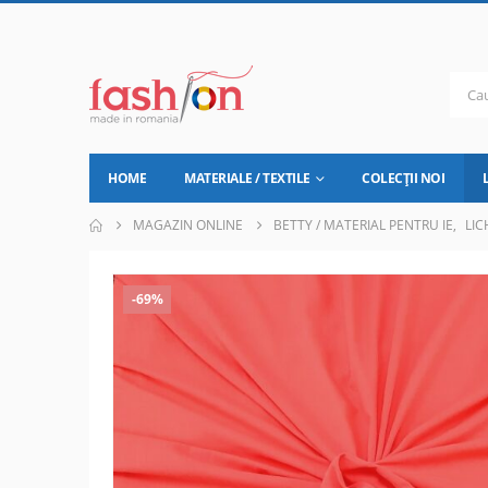
HOME
MATERIALE / TEXTILE
COLECȚII NOI
MAGAZIN ONLINE
BETTY / MATERIAL PENTRU IE
,
LIC
-69%