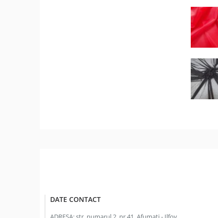
DATE CONTACT
ADRESA:
str. numarul 2, nr.41, Afumati - Ilfov