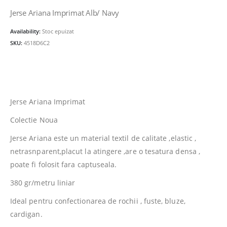
inițial
curent
a
este:
Jerse Ariana Imprimat Alb/ Navy
fost:
32.00lei.
Availability:
Stoc epuizat
40.00lei.
SKU:
4518D6C2
Jerse Ariana Imprimat
Colectie Noua
Jerse Ariana este un material textil de calitate ,elastic ,
netrasnparent,placut la atingere ,are o tesatura densa ,
poate fi folosit fara captuseala.
380 gr/metru liniar
Ideal pentru confectionarea de rochii , fuste, bluze,
cardigan.