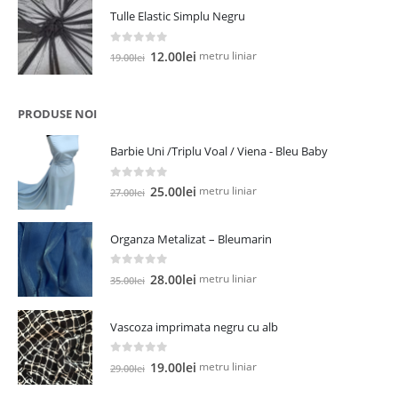
a
este:
Tulle Elastic Simplu Negru
fost:
5.00lei.
13.00lei.
0
out of 5
Prețul
Prețul
metru liniar
12.00
lei
19.00
lei
inițial
curent
a
este:
fost:
12.00lei.
PRODUSE NOI
19.00lei.
Barbie Uni /Triplu Voal / Viena - Bleu Baby
0
out of 5
Prețul
Prețul
metru liniar
25.00
lei
27.00
lei
inițial
curent
a
este:
Organza Metalizat – Bleumarin
fost:
25.00lei.
27.00lei.
0
out of 5
Prețul
Prețul
metru liniar
28.00
lei
35.00
lei
inițial
curent
a
este:
Vascoza imprimata negru cu alb
fost:
28.00lei.
35.00lei.
0
out of 5
Prețul
Prețul
metru liniar
19.00
lei
29.00
lei
inițial
curent