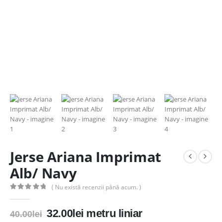
Jerse Ariana Imprimat
Alb/ Navy
( Nu există recenzii până acum. )
0
out of 5
Prețul
Prețul
32.00
lei
metru liniar
40.00
lei