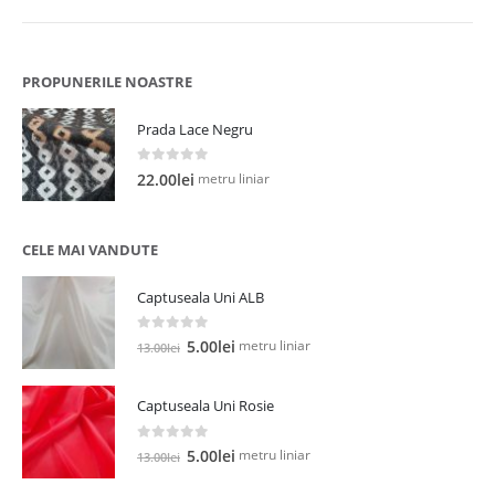
PROPUNERILE NOASTRE
Prada Lace Negru
0
out of 5
metru liniar
22.00
lei
CELE MAI VANDUTE
Captuseala Uni ALB
0
out of 5
Prețul
Prețul
metru liniar
5.00
lei
13.00
lei
inițial
curent
a
este:
Captuseala Uni Rosie
fost:
5.00lei.
13.00lei.
0
out of 5
Prețul
Prețul
metru liniar
5.00
lei
13.00
lei
inițial
curent