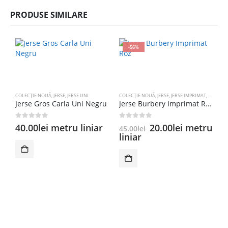
PRODUSE SIMILARE
-56%
COLECȚIE NOUĂ
,
JERSE
,
JERSE UNI
COLECȚIE NOUĂ
,
JERSE
,
JERSE IMPRIMAT
,
KNITTIN
Jerse Gros Carla Uni Negru
Jerse Burbery Imprimat Roz
0
out of 5
0
out of 5
Prețul
Prețul
40.00
lei
metru liniar
20.00
lei
metru
45.00
lei
inițial
curent
liniar
a
este:
JE
J
fost:
20.00lei.
45.00lei.
0
2
l