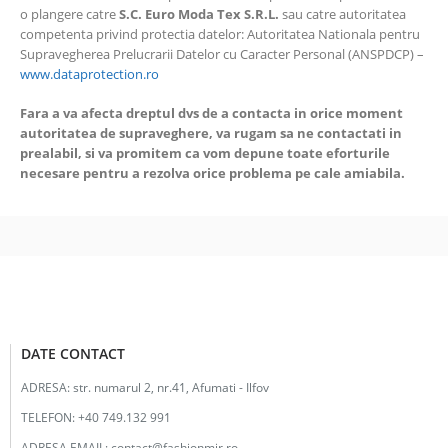
o plangere catre
S.C.
Euro Moda Tex
S.R.L.
sau catre autoritatea
competenta privind protectia datelor: Autoritatea Nationala pentru
Supravegherea Prelucrarii Datelor cu Caracter Personal (ANSPDCP) –
www.dataprotection.ro
Fara a va afecta dreptul dvs de a contacta in orice moment
autoritatea de supraveghere, va rugam sa ne contactati in
prealabil, si va promitem ca vom depune toate eforturile
necesare pentru a rezolva orice problema pe cale amiabila.
DATE CONTACT
ADRESA:
str. numarul 2, nr.41, Afumati - Ilfov
TELEFON:
+40 749.132 991
ADRESA EMAIL:
contact@fashionmir.ro