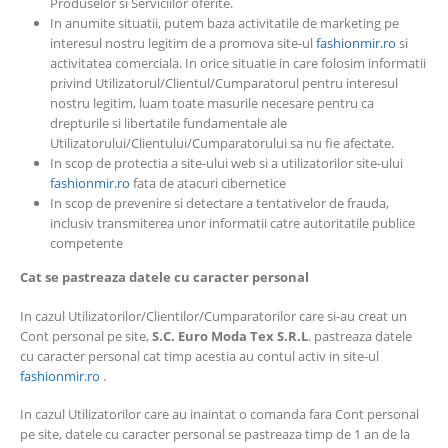
Produselor si Serviciilor oferite.
In anumite situatii, putem baza activitatile de marketing pe
interesul nostru legitim de a promova site-ul
fashionmir.ro
si
activitatea comerciala. In orice situatie in care folosim informatii
privind Utilizatorul/Clientul/Cumparatorul pentru interesul
nostru legitim, luam toate masurile necesare pentru ca
drepturile si libertatile fundamentale ale
Utilizatorului/Clientului/Cumparatorului sa nu fie afectate.
In scop de protectia a site-ului web si a utilizatorilor site-ului
fashionmir.ro
fata de atacuri cibernetice
In scop de prevenire si detectare a tentativelor de frauda,
inclusiv transmiterea unor informatii catre autoritatile publice
competente
Cat se pastreaza datele cu caracter personal
In cazul Utilizatorilor/Clientilor/Cumparatorilor care si-au creat un
Cont personal pe site,
S.C.
Euro Moda Tex
S.R.L
. pastreaza datele
cu caracter personal cat timp acestia au contul activ in site-ul
fashionmir.ro
.
In cazul Utilizatorilor care au inaintat o comanda fara Cont personal
pe site, datele cu caracter personal se pastreaza timp de 1 an de la