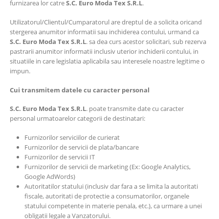
furnizarea lor catre
S.C.
Euro Moda Tex
S.R.L
.
Utilizatorul/Clientul/Cumparatorul are dreptul de a solicita oricand
stergerea anumitor informatii sau inchiderea contului, urmand ca
S.C.
Euro Moda Tex
S.R.L
. sa dea curs acestor solicitari, sub rezerva
pastrarii anumitor informatii inclusiv uterior inchiderii contului, in
situatiile in care legislatia aplicabila sau interesele noastre legitime o
impun.
Cui transmitem datele cu caracter personal
S.C.
Euro Moda Tex
S.R.L
. poate transmite date cu caracter
personal urmatoarelor categorii de destinatari:
Furnizorilor serviciilor de curierat
Furnizorilor de servicii de plata/bancare
Furnizorilor de servicii IT
Furnizorilor de servicii de marketing (Ex: Google Analytics,
Google AdWords)
Autoritatilor statului (inclusiv dar fara a se limita la autoritati
fiscale, autoritati de protectie a consumatorilor, organele
statului competente in materie penala, etc.), ca urmare a unei
obligatii legale a Vanzatorului.