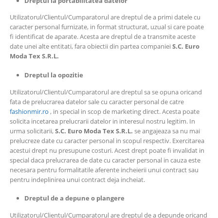
Dreptul la portabilitatea datelor
Utilizatorul/Clientul/Cumparatorul are dreptul de a primi datele cu
caracter personal furnizate, in format structurat, uzual si care poate
fi identificat de aparate. Acesta are dreptul de a transmite aceste
date unei alte entitati, fara obiectii din partea companiei
S.C.
Euro
Moda Tex
S.R.L.
Dreptul la opozitie
Utilizatorul/Clientul/Cumparatorul are dreptul sa se opuna oricand
fata de prelucrarea datelor sale cu caracter personal de catre
fashionmir.ro
, in special in scop de marketing direct. Acesta poate
solicita incetarea prelucrarii datelor in interesul nostru legitim. In
urma solicitarii,
S.C.
Euro Moda Tex
S.R.L.
se angajeaza sa nu mai
prelucreze date cu caracter personal in scopul respectiv. Exercitarea
acestui drept nu presupune costuri. Acest drept poate fi invalidat in
special daca prelucrarea de date cu caracter personal in cauza este
necesara pentru formalitatile aferente incheierii unui contract sau
pentru indeplinirea unui contract deja incheiat.
Dreptul de a depune o plangere
Utilizatorul/Clientul/Cumparatorul are dreptul de a depunde oricand