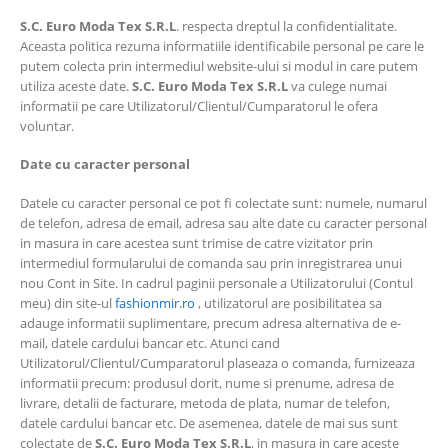
S.C.
Euro Moda Tex
S.R.L
. respecta dreptul la confidentialitate.
Aceasta politica rezuma informatiile identificabile personal pe care le
putem colecta prin intermediul website-ului si modul in care putem
utiliza aceste date.
S.C.
Euro Moda Tex
S.R.L
va culege numai
informatii pe care Utilizatorul/Clientul/Cumparatorul le ofera
voluntar.
Date cu caracter personal
Datele cu caracter personal ce pot fi colectate sunt: numele, numarul
de telefon, adresa de email, adresa sau alte date cu caracter personal
in masura in care acestea sunt trimise de catre vizitator prin
intermediul formularului de comanda sau prin inregistrarea unui
nou Cont in Site. In cadrul paginii personale a Utilizatorului (Contul
meu) din site-ul
fashionmir.ro
, utilizatorul are posibilitatea sa
adauge informatii suplimentare, precum adresa alternativa de e-
mail, datele cardului bancar etc. Atunci cand
Utilizatorul/Clientul/Cumparatorul plaseaza o comanda, furnizeaza
informatii precum: produsul dorit, nume si prenume, adresa de
livrare, detalii de facturare, metoda de plata, numar de telefon,
datele cardului bancar etc. De asemenea, datele de mai sus sunt
colectate de
S.C.
Euro Moda Tex
S.R.L
. in masura in care aceste