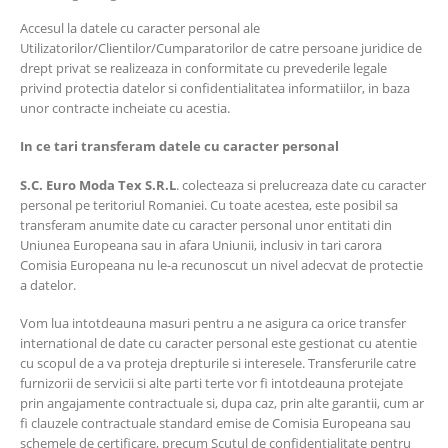
Accesul la datele cu caracter personal ale
Utilizatorilor/Clientilor/Cumparatorilor de catre persoane juridice de
drept privat se realizeaza in conformitate cu prevederile legale
privind protectia datelor si confidentialitatea informatiilor, in baza
unor contracte incheiate cu acestia.
In ce tari transferam datele cu caracter personal
S.C.
Euro Moda Tex
S.R.L
. colecteaza si prelucreaza date cu caracter
personal pe teritoriul Romaniei. Cu toate acestea, este posibil sa
transferam anumite date cu caracter personal unor entitati din
Uniunea Europeana sau in afara Uniunii, inclusiv in tari carora
Comisia Europeana nu le-a recunoscut un nivel adecvat de protectie
a datelor.
Vom lua intotdeauna masuri pentru a ne asigura ca orice transfer
international de date cu caracter personal este gestionat cu atentie
cu scopul de a va proteja drepturile si interesele. Transferurile catre
furnizorii de servicii si alte parti terte vor fi intotdeauna protejate
prin angajamente contractuale si, dupa caz, prin alte garantii, cum ar
fi clauzele contractuale standard emise de Comisia Europeana sau
schemele de certificare, precum Scutul de confidentialitate pentru