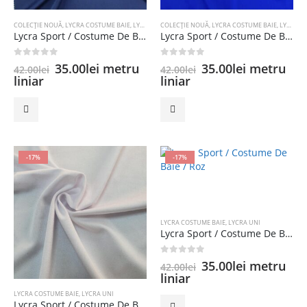
COLECȚIE NOUĂ
,
LYCRA COSTUME BAIE
,
LYCRA SPORT
COLECȚIE NOUĂ
,
LYCRA UNI
,
LYCRA COSTUME BAIE
,
LYCRA SPORT
Lycra Sport / Costume De Baie / Navy
Lycra Sport / Costume De Baie / Albastru
0
out of 5
0
out of 5
Prețul
Prețul
Prețul
Prețul
35.00
lei
metru
35.00
lei
metru
42.00
lei
42.00
lei
inițial
curent
inițial
curent
liniar
liniar
a
este:
a
este:
fost:
35.00lei.
fost:
35.00lei.
42.00lei.
42.00lei.
-17%
-17%
LYCRA COSTUME BAIE
,
LYCRA UNI
Lycra Sport / Costume De Baie / Roz
0
out of 5
Prețul
Prețul
35.00
lei
metru
42.00
lei
inițial
curent
liniar
a
este:
LYCRA COSTUME BAIE
,
LYCRA UNI
fost:
35.00lei.
Lycra Sport / Costume De Baie / Alb