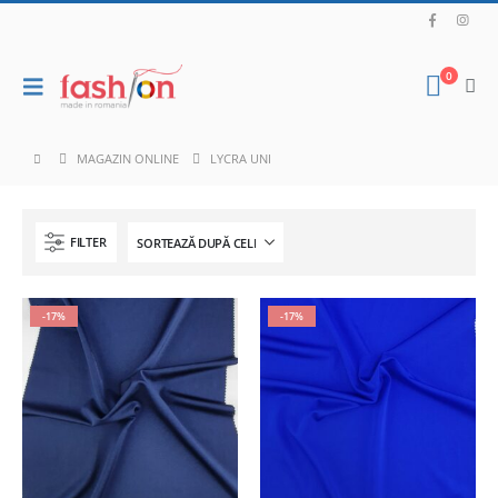
0
MAGAZIN ONLINE
LYCRA UNI
FILTER
-17%
-17%