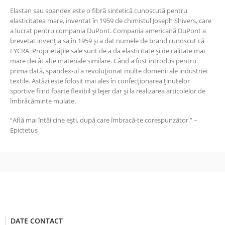
Elastan sau spandex este o fibră sintetică cunoscută pentru
elasticitatea mare, inventat în 1959 de chimistul Joseph Shivers, care
a lucrat pentru compania DuPont. Compania americană DuPont a
brevetat invenția sa în 1959 și a dat numele de brand cunoscut că
LYCRA. Proprietățile sale sunt de a da elasticitate și de calitate mai
mare decât alte materiale similare. Când a fost introdus pentru
prima dată, spandex-ul a revoluționat multe domenii ale industriei
textile. Astăzi este folosit mai ales în confecționarea ținutelor
sportive fiind foarte flexibil și lejer dar și la realizarea articolelor de
îmbrăcăminte mulate.
“Află mai întăi cine ești, după care îmbracă-te corespunzător.” –
Epictetus
DATE CONTACT