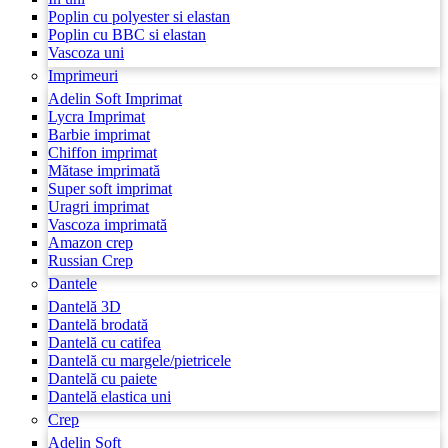
Poplin cu polyester si elastan
Poplin cu BBC si elastan
Vascoza uni
Imprimeuri
Adelin Soft Imprimat
Lycra Imprimat
Barbie imprimat
Chiffon imprimat
Mătase imprimată
Super soft imprimat
Uragri imprimat
Vascoza imprimată
Amazon crep
Russian Crep
Dantele
Dantelă 3D
Dantelă brodată
Dantelă cu catifea
Dantelă cu margele/pietricele
Dantelă cu paiete
Dantelă elastica uni
Crep
Adelin Soft