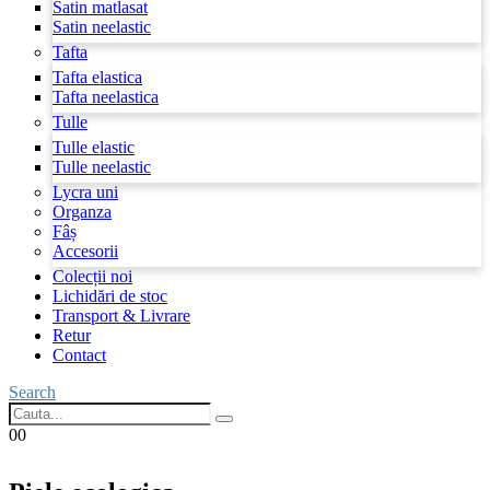
Satin matlasat
Satin neelastic
Tafta
Tafta elastica
Tafta neelastica
Tulle
Tulle elastic
Tulle neelastic
Lycra uni
Organza
Fâș
Accesorii
Colecții noi
Lichidări de stoc
Transport & Livrare
Retur
Contact
Search
0
0