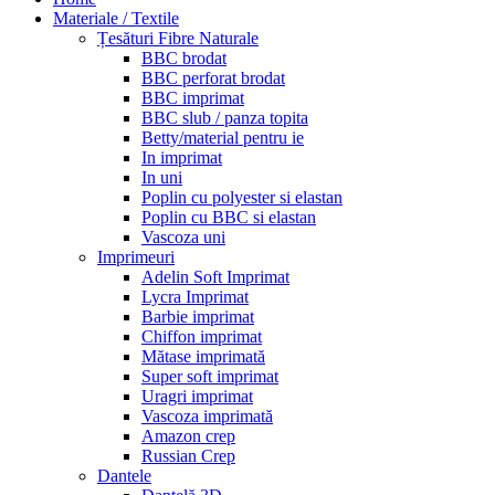
Materiale / Textile
Țesături Fibre Naturale
BBC brodat
BBC perforat brodat
BBC imprimat
BBC slub / panza topita
Betty/material pentru ie
In imprimat
In uni
Poplin cu polyester si elastan
Poplin cu BBC si elastan
Vascoza uni
Imprimeuri
Adelin Soft Imprimat
Lycra Imprimat
Barbie imprimat
Chiffon imprimat
Mătase imprimată
Super soft imprimat
Uragri imprimat
Vascoza imprimată
Amazon crep
Russian Crep
Dantele