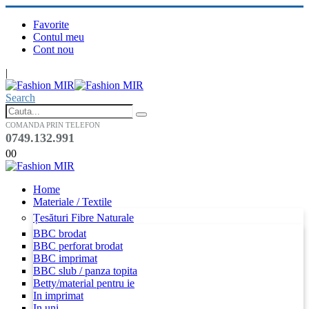
Favorite
Contul meu
Cont nou
|
Search
COMANDA PRIN TELEFON
0749.132.991
0
0
Home
Materiale / Textile
Țesături Fibre Naturale
BBC brodat
BBC perforat brodat
BBC imprimat
BBC slub / panza topita
Betty/material pentru ie
In imprimat
In uni