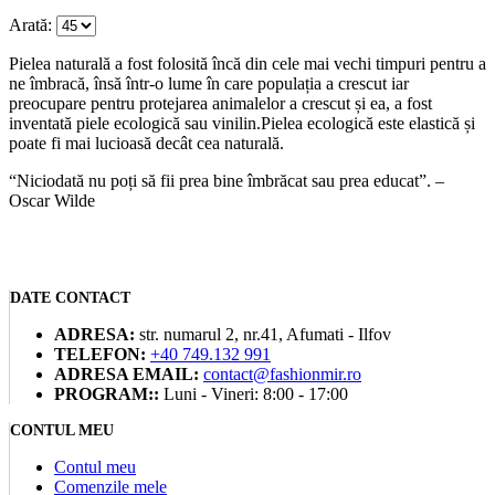
a
este:
Arată:
fost:
18.00lei.
32.00lei.
Pielea naturală a fost folosită încă din cele mai vechi timpuri pentru a
ne îmbracă, însă într-o lume în care populația a crescut iar
preocupare pentru protejarea animalelor a crescut și ea, a fost
inventată piele ecologică sau vinilin.Pielea ecologică este elastică și
poate fi mai lucioasă decât cea naturală.
“Niciodată nu poți să fii prea bine îmbrăcat sau prea educat”. –
Oscar Wilde
DATE CONTACT
ADRESA:
str. numarul 2, nr.41, Afumati - Ilfov
TELEFON:
+40 749.132 991
ADRESA EMAIL:
contact@fashionmir.ro
PROGRAM::
Luni - Vineri: 8:00 - 17:00
CONTUL MEU
Contul meu
Comenzile mele