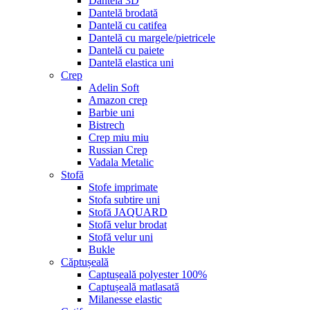
Dantelă 3D
Dantelă brodată
Dantelă cu catifea
Dantelă cu margele/pietricele
Dantelă cu paiete
Dantelă elastica uni
Crep
Adelin Soft
Amazon crep
Barbie uni
Bistrech
Crep miu miu
Russian Crep
Vadala Metalic
Stofă
Stofe imprimate
Stofa subtire uni
Stofă JAQUARD
Stofă velur brodat
Stofă velur uni
Bukle
Căptușeală
Captușeală polyester 100%
Captușeală matlasată
Milanesse elastic