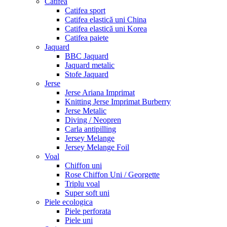
Catifea
Catifea sport
Catifea elastică uni China
Catifea elastică uni Korea
Catifea paiete
Jaquard
BBC Jaquard
Jaquard metalic
Stofe Jaquard
Jerse
Jerse Ariana Imprimat
Knitting Jerse Imprimat Burberry
Jerse Metalic
Diving / Neopren
Carla antipilling
Jersey Melange
Jersey Melange Foil
Voal
Chiffon uni
Rose Chiffon Uni / Georgette
Triplu voal
Super soft uni
Piele ecologica
Piele perforata
Piele uni