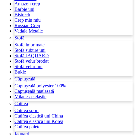
Amazon crep
Barbie uni
Bistrech
Crep miu miu
Russian Crep
Vadala Metalic
Stofă
Stofe imprimate
Stofa subtire uni
Stofă JAQUARD
Stofă velur brodat
Stofă velur uni
Bukle
Căptușeală
Captușeală polyester 100%
Captușeală matlasată
Milanesse elastic
Catifea
Catifea sport
Catifea elastică uni China
Catifea elastică uni Korea
Catifea paiete
Jaquard