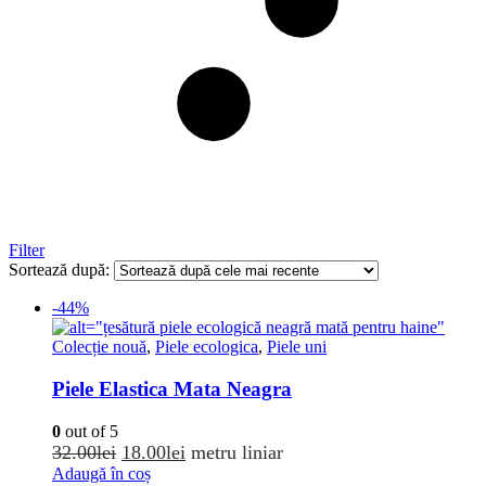
Filter
Sortează după:
-44%
Colecție nouă
,
Piele ecologica
,
Piele uni
Piele Elastica Mata Neagra
0
out of 5
Prețul
Prețul
32.00
lei
18.00
lei
metru liniar
inițial
curent
Adaugă în coș