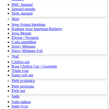
BBC Jaquard
Jaquard metalic
Stofe Jaquard
Jerse
Jerse Ariana Imprimat
Knitting Jerse Imprimat Burberry
Jerse Metalic
Diving / Neopren
Carla antipilling
Jersey Melange
Jersey Melange Foil
Voal
Chiffon uni
Rose Chiffon Uni / Georgette
Triplu voal
Super soft uni
Piele ecologica
Piele perforata
Piele uni
Satin
Satin mătase
Satin lycra