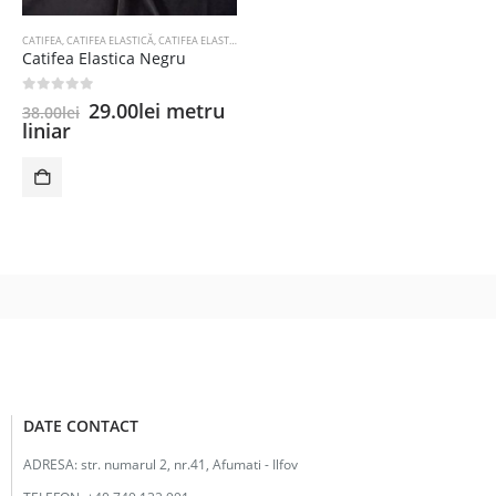
CATIFEA
,
CATIFEA ELASTICĂ
,
CATIFEA ELASTICĂ UNI CHINA
,
COLECȚIE NOUĂ
Catifea Elastica Negru
0
out of 5
Prețul
Prețul
29.00
lei
metru
38.00
lei
inițial
curent
liniar
a
este:
fost:
29.00lei.
38.00lei.
DATE CONTACT
ADRESA:
str. numarul 2, nr.41, Afumati - Ilfov