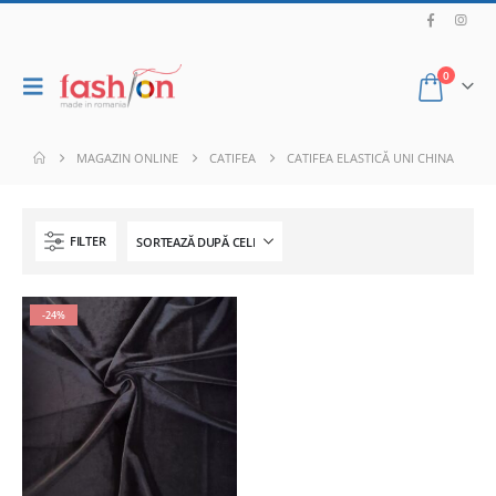
0
MAGAZIN ONLINE
CATIFEA
CATIFEA ELASTICĂ UNI CHINA
FILTER
-24%