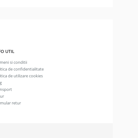
FO UTIL
meni si conditii
itica de confidentialitate
itica de utilizare cookies
g
nsport
tur
mular retur