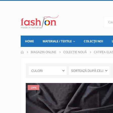
HOME
MATERIALE / TEXTILE
COLECȚII NOI
MAGAZIN ONLINE
COLECȚIE NOUĂ
CATIFEA ELA
CULORI
-24%