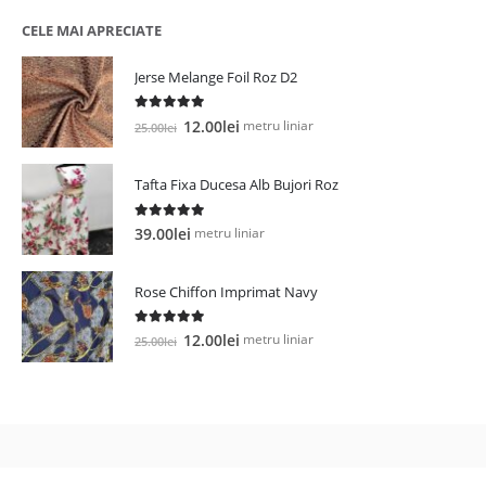
a
este:
fost:
19.00lei.
CELE MAI APRECIATE
29.00lei.
Jerse Melange Foil Roz D2
5.00
out of 5
Prețul
Prețul
metru liniar
12.00
lei
25.00
lei
inițial
curent
a
este:
Tafta Fixa Ducesa Alb Bujori Roz
fost:
12.00lei.
25.00lei.
5.00
out of 5
metru liniar
39.00
lei
Rose Chiffon Imprimat Navy
5.00
out of 5
Prețul
Prețul
metru liniar
12.00
lei
25.00
lei
inițial
curent
a
este:
fost:
12.00lei.
25.00lei.