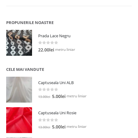
PROPUNERILE NOASTRE
Prada Lace Negru
0
out of 5
metru liniar
22.00
lei
CELE MAI VANDUTE
Captuseala Uni ALB
0
out of 5
Prețul
Prețul
metru liniar
5.00
lei
13.00
lei
inițial
curent
a
este:
Captuseala Uni Rosie
fost:
5.00lei.
13.00lei.
0
out of 5
Prețul
Prețul
metru liniar
5.00
lei
13.00
lei
inițial
curent