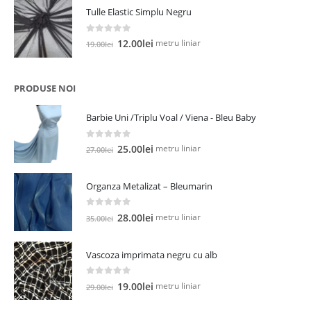
a
este:
Tulle Elastic Simplu Negru
fost:
5.00lei.
13.00lei.
0
out of 5
Prețul
Prețul
metru liniar
12.00
lei
19.00
lei
inițial
curent
a
este:
fost:
12.00lei.
PRODUSE NOI
19.00lei.
Barbie Uni /Triplu Voal / Viena - Bleu Baby
0
out of 5
Prețul
Prețul
metru liniar
25.00
lei
27.00
lei
inițial
curent
a
este:
Organza Metalizat – Bleumarin
fost:
25.00lei.
27.00lei.
0
out of 5
Prețul
Prețul
metru liniar
28.00
lei
35.00
lei
inițial
curent
a
este:
Vascoza imprimata negru cu alb
fost:
28.00lei.
35.00lei.
0
out of 5
Prețul
Prețul
metru liniar
19.00
lei
29.00
lei
inițial
curent