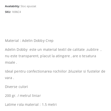
fost:
21.00lei.
Availability:
Stoc epuizat
29.00lei.
SKU:
1696C4
Material : Adelin Dobby Crep
Adelin Dobby este un material textil de calitate ,subtire ,
nu este transparent, placut la atingere , are o tesatura
moale .
Ideal pentru confectionarea rochiilor ,bluzelor si fustelor de
vara .
Diverse culori
200 gr. / metrul liniar
Latime rola material : 1.5 metri