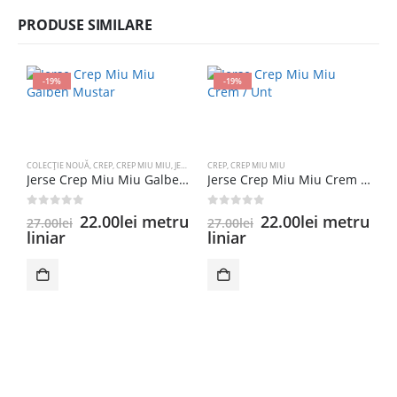
PRODUSE SIMILARE
-19%
-19%
COLECȚIE NOUĂ
,
CREP
,
CREP MIU MIU
,
JERSE CREP MIU-MIU
CREP
,
CREP MIU MIU
Jerse Crep Miu Miu Galben Mustar
Jerse Crep Miu Miu Crem / Unt
0
out of 5
0
out of 5
Prețul
Prețul
Prețul
Prețul
22.00
lei
metru
22.00
lei
metru
27.00
lei
27.00
lei
inițial
curent
inițial
curent
liniar
liniar
a
este:
a
este:
C
fost:
22.00lei.
fost:
22.00lei.
27.00lei.
27.00lei.
0
2
l