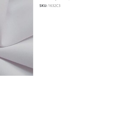
18.00lei.
SKU:
1632C3