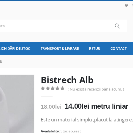
LICHIDĂRI DE STOC
TRANSPORT & LIVRARE
RETUR
CONTACT
LB
Bistrech Alb
( Nu există recenzii până acum. )
0
out of 5
Prețul
Prețul
14.00
lei
metru liniar
18.00
lei
inițial
curent
a
este:
Este un material simplu ,placut la atingere.
fost:
14.00lei.
Availability:
Stoc epuizat