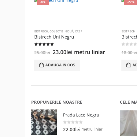
-8%
-22%
BISTRECH
,
COLECȚIE NOUĂ
,
CREP
BISTRECH
Bistrech Uni Negru
Bistrec
5.00
out of 5
0
out of
Prețul
Prețul
23.00
lei
metru liniar
25.00
lei
18.00
le
inițial
curent
a
este:
ADAUGĂ ÎN COȘ
A
fost:
23.00lei.
25.00lei.
PROPUNERILE NOASTRE
CELE M
Prada Lace Negru
0
out of 5
metru liniar
22.00
lei