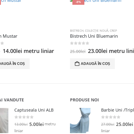
-8%
BISTRECH
,
COLECȚIE NOUĂ
,
CREP
h Mustar
Bistrech Uni Bluemarin
 5
0
out of 5
Prețul
Prețul
Prețul
Prețul
14.00
lei
metru liniar
23.00
lei
metru lin
i
25.00
lei
inițial
curent
inițial
curent
a
este:
a
este:
DAUGĂ ÎN COȘ
ADAUGĂ ÎN COȘ
fost:
14.00lei.
fost:
23.00lei.
18.00lei.
25.00lei.
AI VANDUTE
PRODUSE NOI
Captuseala Uni ALB
0
out of 5
0
out of 5
Prețul
Prețul
Prețul
metru
5.00
lei
25.00
lei
13.00
lei
27.00
lei
inițial
curent
inițial
liniar
liniar