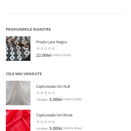
PROPUNERILE NOASTRE
Prada Lace Negru
0
out of 5
metru liniar
22.00
lei
CELE MAI VANDUTE
Captuseala Uni ALB
0
out of 5
Prețul
Prețul
metru liniar
5.00
lei
13.00
lei
inițial
curent
a
este:
Captuseala Uni Rosie
fost:
5.00lei.
13.00lei.
0
out of 5
Prețul
Prețul
metru liniar
5.00
lei
13.00
lei