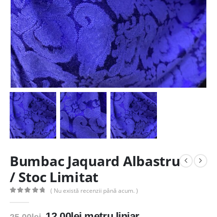
Bumbac Jaquard Albastru
/ Stoc Limitat
( Nu există recenzii până acum. )
0
out of 5
Prețul
Prețul
12.00
lei
metru liniar