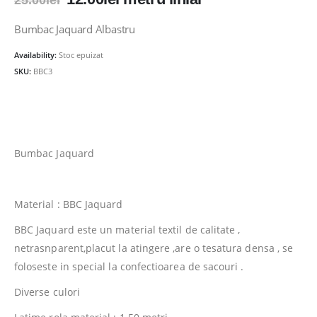
25.00
lei
inițial
curent
a
este:
Bumbac Jaquard Albastru
fost:
12.00lei.
Availability:
Stoc epuizat
25.00lei.
SKU:
BBC3
Bumbac Jaquard
Material : BBC Jaquard
BBC Jaquard este un material textil de calitate ,
netrasnparent,placut la atingere ,are o tesatura densa , se
foloseste in special la confectioarea de sacouri .
Diverse culori