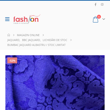
0
MAGAZIN ONLINE
JAQUARD
,
BBC JAQUARD
,
LICHIDĂRI DE STOC
BUMBAC JAQUARD ALBASTRU / STOC LIMITAT
-52%