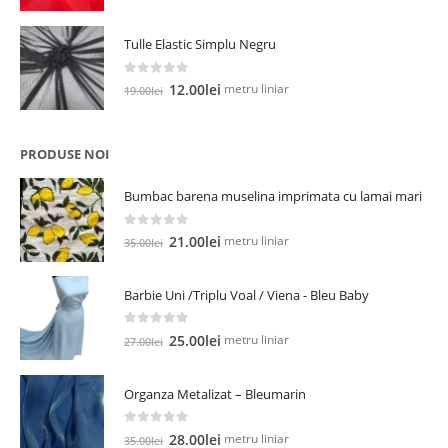
inițial
curent
a
este:
Tulle Elastic Simplu Negru
fost:
5.00lei.
13.00lei.
0
out of 5
Prețul
Prețul
metru liniar
12.00
lei
19.00
lei
inițial
curent
a
este:
fost:
12.00lei.
PRODUSE NOI
19.00lei.
Bumbac barena muselina imprimata cu lamai mari
0
out of 5
Prețul
Prețul
metru liniar
21.00
lei
35.00
lei
inițial
curent
a
este:
Barbie Uni /Triplu Voal / Viena - Bleu Baby
fost:
21.00lei.
35.00lei.
0
out of 5
Prețul
Prețul
metru liniar
25.00
lei
27.00
lei
inițial
curent
a
este:
Organza Metalizat – Bleumarin
fost:
25.00lei.
27.00lei.
0
out of 5
Prețul
Prețul
metru liniar
28.00
lei
35.00
lei