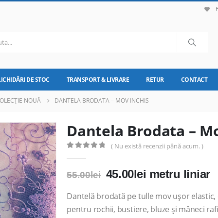
LICHIDĂRI DE STOC
TRANSPORT & LIVRARE
RETUR
CONTACT
OLECȚIE NOUĂ
DANTELA BRODATA – MOV INCHIS
Dantela Brodata – Mo
( Nu există recenzii până acum. )
0
out of 5
Prețul
Prețul
45.00
lei
metru liniar
55.00
lei
inițial
curent
a
este:
Dantelă brodată pe tulle mov ușor elastic, 
fost:
45.00lei.
pentru rochii, bustiere, bluze și mâneci raf