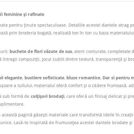
i feminine și rafinate
reate pentru ținute spectaculoase. Detaliile acestei dantele atrag p
ză prin broderia bogată, realizată ton în ton cu baza materialului.As
urii:
buchete de flori văzute de sus
, atent conturate, completate d
întregii compoziții. Jocul subtil dintre textură, transparență și b
ii elegante
,
bustiere sofisticate
,
bluze romantice. Dar si pentru
m
ții ușoare a tullului, materialul oferă confort și o cădere frumoasă, 
vă sub formă de
colțișori brodați
, care oferă un finisaj delicat și 
suplimentare.
n această pagină găsești materiale care transformă ideile în creați
e unice. Lasă-te inspirată de frumusețea acestei dantele brodate și