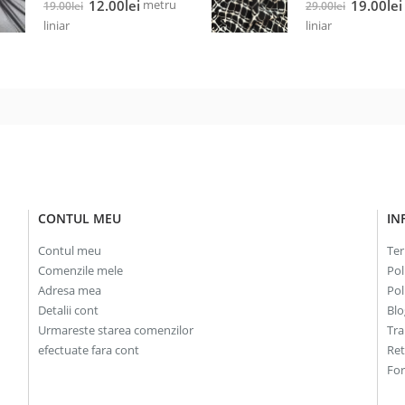
Prețul
Prețul
Prețul
metru
12.00
lei
19.00
lei
19.00
lei
29.00
lei
inițial
curent
inițial
liniar
liniar
a
este:
a
fost:
12.00lei.
fost:
19.00lei.
29.00lei.
CONTUL MEU
IN
Contul meu
Ter
Comenzile mele
Pol
Adresa mea
Pol
Detalii cont
Blo
Urmareste starea comenzilor
Tra
efectuate fara cont
Re
For