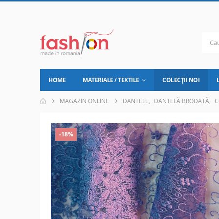
HOME
MATERIALE / TEXTILE
COLECȚII NOI
MAGAZIN ONLINE
DANTELE
,
DANTELĂ BRODATĂ
,
C
-18%