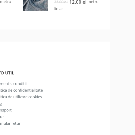
Prețul
Prețul
Prețul
metru
metru
12.00
lei
25.00
lei
curent
inițial
curent
liniar
este:
a
este:
19.00lei.
fost:
12.00lei.
25.00lei.
FO UTIL
meni si conditii
itica de confidentialitate
itica de utilizare cookies
g
nsport
tur
mular retur