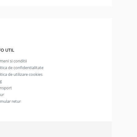
FO UTIL
meni si conditii
itica de confidentialitate
itica de utilizare cookies
g
nsport
tur
mular retur