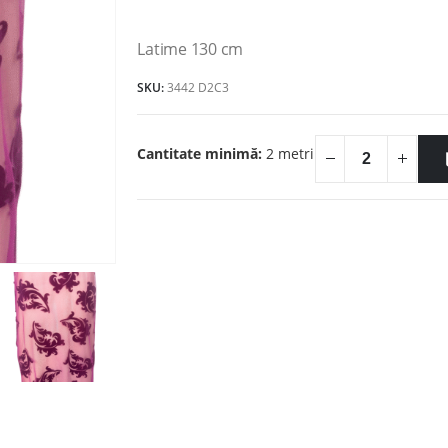
25.00lei.
Latime 130 cm
SKU:
3442 D2C3
Cantitate minimă:
2 metri