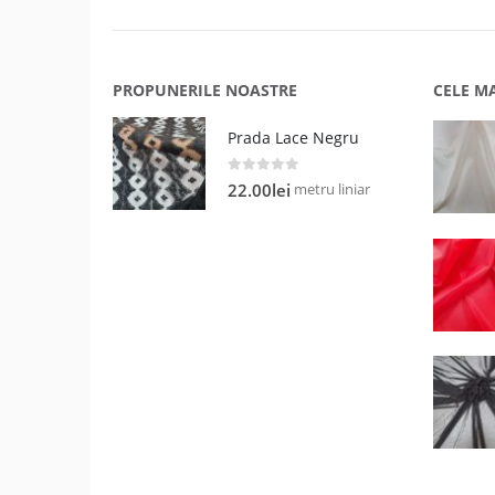
PROPUNERILE NOASTRE
CELE M
Prada Lace Negru
0
out of 5
metru liniar
22.00
lei