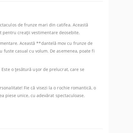
ctaculos de frunze mari din catifea. Această
vit pentru creații vestimentare deosebite.
stimentare. Această **dantelă mov cu frunze de
sau fuste casual cu volum. De asemenea, poate fi
 Este o țesătură ușor de prelucrat, care se
onalitate! Fie că visezi la o rochie romantică, o
crea piese unice, cu adevărat spectaculoase.