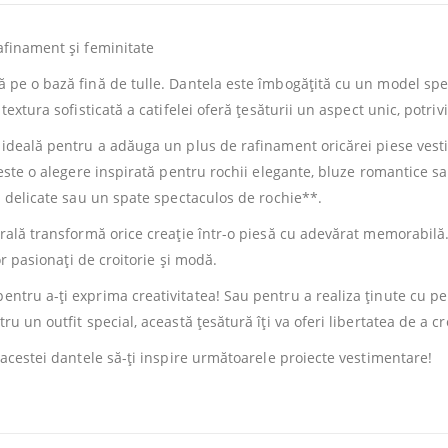
afinament și feminitate
ă pe o bază fină de tulle. Dantela este îmbogățită cu un model spe
textura sofisticată a catifelei oferă țesăturii un aspect unic, potri
e ideală pentru a adăuga un plus de rafinament oricărei piese ve
a este o alegere inspirată pentru rochii elegante, bluze romantice 
ci delicate sau un spate spectaculos de rochie**.
urală transformă orice creație într-o piesă cu adevărat memorabilă.
or pasionați de croitorie și modă.
tru a-ți exprima creativitatea! Sau pentru a realiza ținute cu pers
ru un outfit special, această țesătură îți va oferi libertatea de a 
 acestei dantele să-ți inspire următoarele proiecte vestimentare!