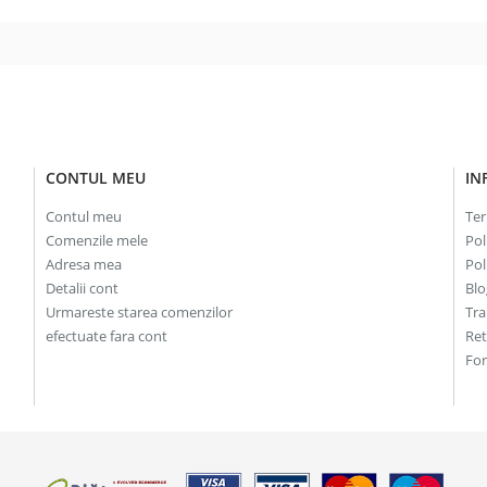
19.00lei.
35.00lei.
CONTUL MEU
IN
Contul meu
Ter
Comenzile mele
Pol
Adresa mea
Pol
Detalii cont
Blo
Urmareste starea comenzilor
Tra
efectuate fara cont
Re
For