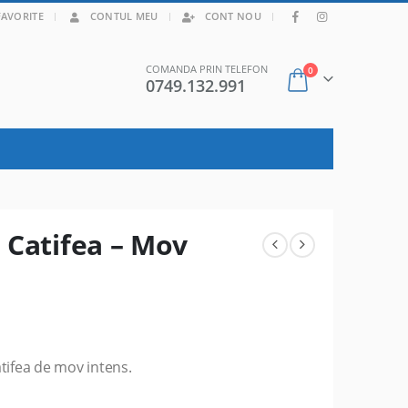
|
FAVORITE
CONTUL MEU
CONT NOU
COMANDA PRIN TELEFON
0
0749.132.991
 Catifea – Mov
atifea de mov intens.