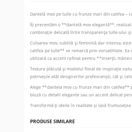
Dantelă mov pe tulle cu frunze mari din catifea – r
Îți prezentăm o **dantelă mov elegantă**, realizat
combinație delicată între transparența tulle-ului și 
Culoarea mov, subtilă și feminină dar intensa, est
catifea pe tulle** se remarcă prin versatilitate. E
utilizată ca accent rafinat pentru **inserții, mâne
Textura plăcută și modelul floral de inspirație nat
potrivește atât designerilor profesioniști, cât și cel
Alege **dantela mov cu frunze mari din catifea** pen
bluză cu detalii elegante sau un accent delicat pent
Transformă-ți ideile în realitate și lasă frumusețea
PRODUSE SIMILARE