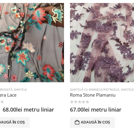
BRODATĂ
,
DANTELE
DANTELĂ CU MARGELE/PIETRICELE
,
DANTELE
era Lace
Roma Stone Plamaniu
 5
0
out of 5
Prețul
Prețul
68.00
lei
metru liniar
67.00
lei
metru liniar
i
inițial
curent
a
este:
DAUGĂ ÎN COȘ
ADAUGĂ ÎN COȘ
fost:
68.00lei.
98.00lei.