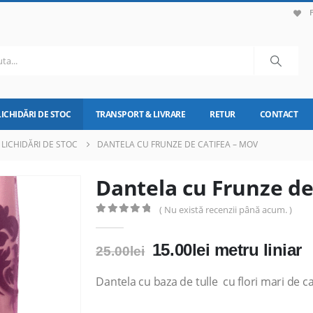
LICHIDĂRI DE STOC
TRANSPORT & LIVRARE
RETUR
CONTACT
LICHIDĂRI DE STOC
DANTELA CU FRUNZE DE CATIFEA – MOV
Dantela cu Frunze de
( Nu există recenzii până acum. )
0
out of 5
Prețul
Prețul
15.00
lei
metru liniar
25.00
lei
inițial
curent
a
este:
Dantela cu baza de tulle cu flori mari de c
fost:
15.00lei.