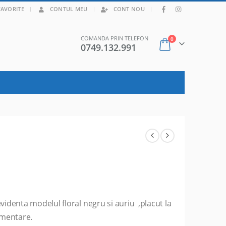
|
FAVORITE
CONTUL MEU
CONT NOU
COMANDA PRIN TELEFON
0
0749.132.991
 evidenta modelul floral negru si auriu ,placut la
imentare.