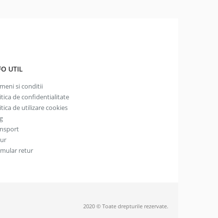
FO UTIL
meni si conditii
itica de confidentialitate
itica de utilizare cookies
g
nsport
tur
mular retur
2020 © Toate drepturile rezervate.