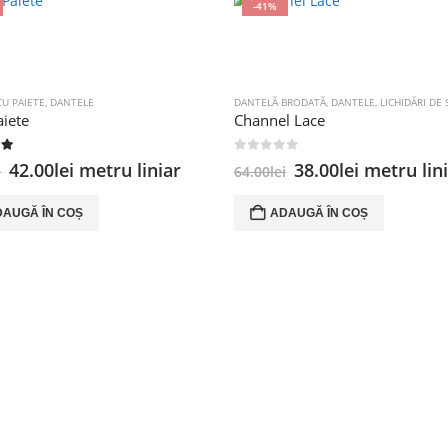
-41%
U PAIETE
,
DANTELE
DANTELĂ BRODATĂ
,
DANTELE
,
LICHIDĂRI DE
aiete
Channel Lace
of 5
0
out of 5
Prețul
Prețul
Prețul
Prețul
42.00
lei
metru liniar
38.00
lei
metru lin
i
64.00
lei
inițial
curent
inițial
curent
a
este:
a
este:
DAUGĂ ÎN COȘ
ADAUGĂ ÎN COȘ
fost:
42.00lei.
fost:
38.00lei.
80.00lei.
64.00lei.