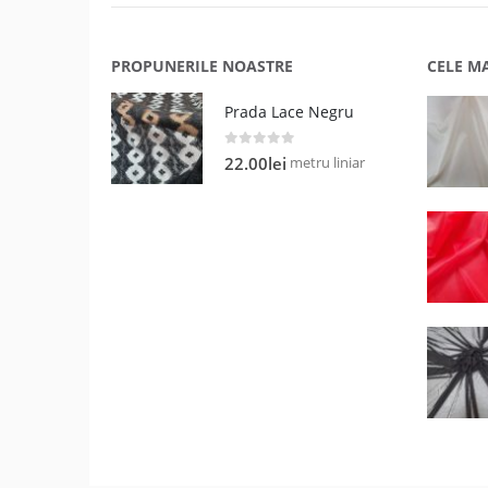
PROPUNERILE NOASTRE
CELE M
Prada Lace Negru
0
out of 5
metru liniar
22.00
lei