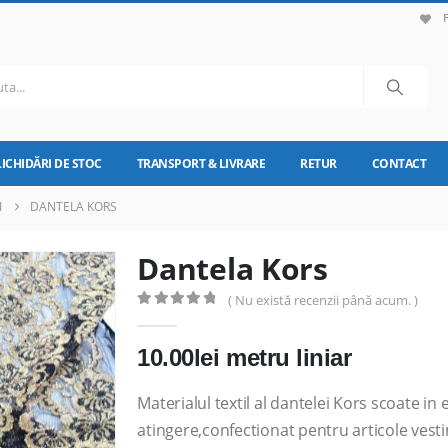
LICHIDĂRI DE STOC
TRANSPORT & LIVRARE
RETUR
CONTACT
I
DANTELA KORS
Dantela Kors
( Nu există recenzii până acum. )
0
out of 5
10.00
lei
metru liniar
Materialul textil al dantelei Kors scoate in
atingere,confectionat pentru articole vest