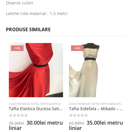
Diverse culori
Latime rola material : 1.5 metri
PRODUSE SIMILARE
-14%
-46%
COLECȚIE NOUĂ
,
TAFTA
,
TAFTA ELASTICA
COLECȚIE NOUĂ
,
TAFTA
,
TAFTA NEELASTICA
C
Tafta Elastica Ducesa Satinata Rosu
Tafta Sidefata – Mikado – Verde Oliv
0
out of 5
0
out of 5
0
Prețul
Prețul
Prețul
Prețul
30.00
lei
metru
35.00
lei
metru
35.00
lei
65.00
lei
3
inițial
curent
inițial
curent
liniar
liniar
l