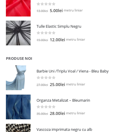
13.00lei.
0
out of 5
Prețul
Prețul
metru liniar
5.00
lei
13.00
lei
inițial
curent
a
este:
Tulle Elastic Simplu Negru
fost:
5.00lei.
13.00lei.
0
out of 5
Prețul
Prețul
metru liniar
12.00
lei
19.00
lei
inițial
curent
a
este:
fost:
12.00lei.
PRODUSE NOI
19.00lei.
Barbie Uni /Triplu Voal / Viena - Bleu Baby
0
out of 5
Prețul
Prețul
metru liniar
25.00
lei
27.00
lei
inițial
curent
a
este:
Organza Metalizat – Bleumarin
fost:
25.00lei.
27.00lei.
0
out of 5
Prețul
Prețul
metru liniar
28.00
lei
35.00
lei
inițial
curent
a
este:
Vascoza imprimata negru cu alb
fost:
28.00lei.