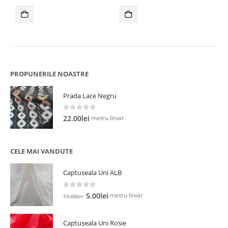
a
este:
a
este:
fost:
30.00lei.
fost:
35.00lei.
35.00lei.
65.00lei.
PROPUNERILE NOASTRE
Prada Lace Negru
0
out of 5
metru liniar
22.00
lei
CELE MAI VANDUTE
Captuseala Uni ALB
0
out of 5
Prețul
Prețul
metru liniar
5.00
lei
13.00
lei
inițial
curent
a
este:
Captuseala Uni Rosie
fost:
5.00lei.