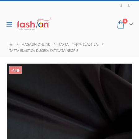
0
MAGAZIN ONLINE
TAFTA
,
TAFTA ELASTICA
TAFTA ELASTICA DUCESA SATINATA NEGRU
-14%