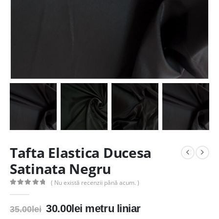
Tafta Elastica Ducesa
Satinata Negru
( Nu există recenzii până acum. )
0
out of 5
Prețul
Prețul
30.00
lei
metru liniar
35.00
lei
inițial
curent