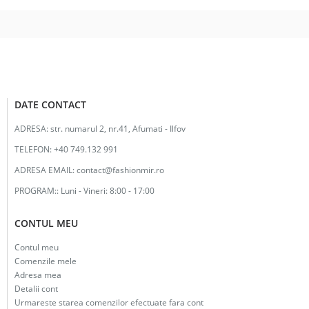
26.00lei.
DATE CONTACT
ADRESA:
str. numarul 2, nr.41, Afumati - Ilfov
TELEFON:
+40 749.132 991
ADRESA EMAIL:
contact@fashionmir.ro
PROGRAM::
Luni - Vineri: 8:00 - 17:00
CONTUL MEU
Contul meu
Comenzile mele
Adresa mea
Detalii cont
Urmareste starea comenzilor efectuate fara cont