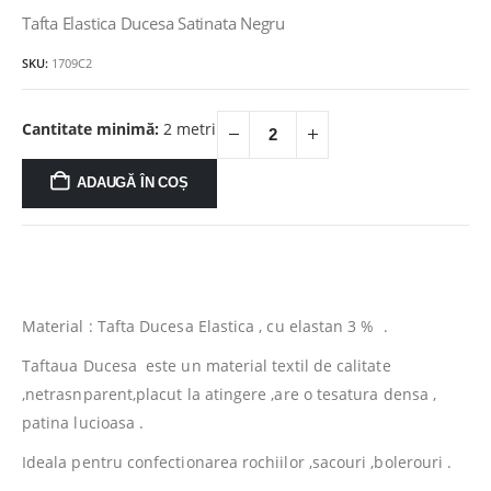
a
este:
Tafta Elastica Ducesa Satinata Negru
fost:
30.00lei.
SKU:
1709C2
35.00lei.
Cantitate minimă:
2 metri
ADAUGĂ ÎN COȘ
Material : Tafta Ducesa Elastica , cu elastan 3 % .
Taftaua Ducesa este un material textil de calitate
,netrasnparent,placut la atingere ,are o tesatura densa ,
patina lucioasa .
Ideala pentru confectionarea rochiilor ,sacouri ,bolerouri .