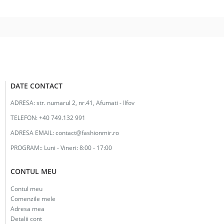
fost:
12.00lei.
25.00lei.
DATE CONTACT
ADRESA:
str. numarul 2, nr.41, Afumati - Ilfov
TELEFON:
+40 749.132 991
ADRESA EMAIL:
contact@fashionmir.ro
PROGRAM::
Luni - Vineri: 8:00 - 17:00
CONTUL MEU
Contul meu
Comenzile mele
Adresa mea
Detalii cont