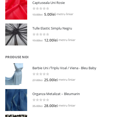
Captuseala Uni Rosie
fost:
5.00lei.
13.00lei.
0
out of 5
Prețul
Prețul
metru liniar
5.00
lei
13.00
lei
inițial
curent
a
este:
Tulle Elastic Simplu Negru
fost:
5.00lei.
13.00lei.
0
out of 5
Prețul
Prețul
metru liniar
12.00
lei
19.00
lei
inițial
curent
a
este:
fost:
12.00lei.
PRODUSE NOI
19.00lei.
Barbie Uni /Triplu Voal / Viena - Bleu Baby
0
out of 5
Prețul
Prețul
metru liniar
25.00
lei
27.00
lei
inițial
curent
a
este:
Organza Metalizat – Bleumarin
fost:
25.00lei.
27.00lei.
0
out of 5
Prețul
Prețul
metru liniar
28.00
lei
35.00
lei
inițial
curent
a
este: