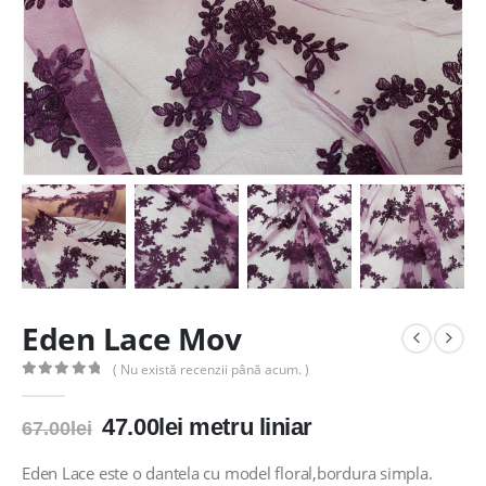
Eden Lace Mov
( Nu există recenzii până acum. )
0
out of 5
Prețul
Prețul
47.00
lei
metru liniar
67.00
lei
inițial
curent
a
este:
Eden Lace este o dantela cu model floral,bordura simpla.