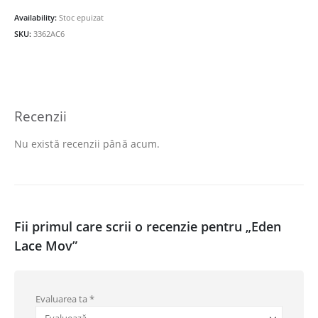
fost:
47.00lei.
Availability:
Stoc epuizat
67.00lei.
SKU:
3362AC6
Recenzii
Nu există recenzii până acum.
Fii primul care scrii o recenzie pentru „Eden
Lace Mov”
Evaluarea ta
*