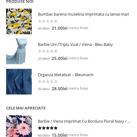
PRODUSE NOI
19.00lei.
Bumbac barena muselina imprimata cu lamai mari
0
out of 5
Prețul
Prețul
metru liniar
21.00
lei
35.00
lei
inițial
curent
a
este:
Barbie Uni /Triplu Voal / Viena - Bleu Baby
fost:
21.00lei.
35.00lei.
0
out of 5
Prețul
Prețul
metru liniar
25.00
lei
27.00
lei
inițial
curent
a
este:
Organza Metalizat – Bleumarin
fost:
25.00lei.
27.00lei.
0
out of 5
Prețul
Prețul
metru liniar
28.00
lei
35.00
lei
inițial
curent
a
este:
fost:
28.00lei.
CELE MAI APRECIATE
35.00lei.
Barbie / Viena Imprimat Cu Bordura Floral Navy / Roz
5.00
out of 5
Prețul
Prețul
metru liniar
15.00
lei
40.00
lei