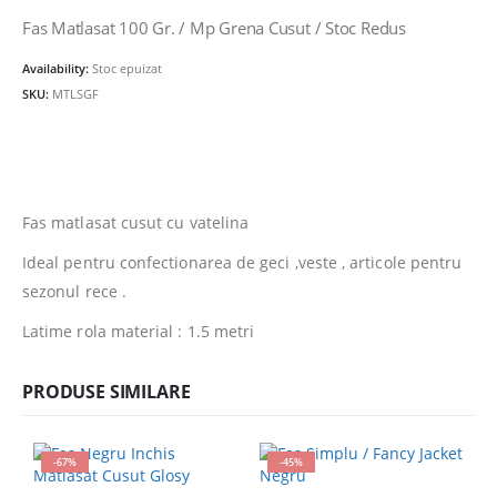
inițial
curent
a
este:
Fas Matlasat 100 Gr. / Mp Grena Cusut / Stoc Redus
fost:
15.00lei.
Availability:
Stoc epuizat
30.00lei.
SKU:
MTLSGF
Fas matlasat cusut cu vatelina
Ideal pentru confectionarea de geci ,veste , articole pentru
sezonul rece .
Latime rola material : 1.5 metri
PRODUSE SIMILARE
-67%
-45%