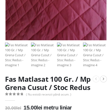
Fas Matlasat 100 Gr. / Mp
Grena Cusut / Stoc Redus
( Nu există recenzii până acum. )
0
out of 5
Prețul
Prețul
15.00
lei
metru liniar
30.00
lei