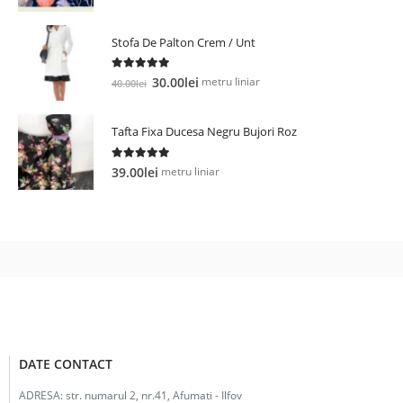
inițial
curent
a
este:
Stofa De Palton Crem / Unt
fost:
15.00lei.
40.00lei.
5.00
out of 5
Prețul
Prețul
metru liniar
30.00
lei
40.00
lei
inițial
curent
a
este:
Tafta Fixa Ducesa Negru Bujori Roz
fost:
30.00lei.
40.00lei.
5.00
out of 5
metru liniar
39.00
lei
DATE CONTACT
ADRESA:
str. numarul 2, nr.41, Afumati - Ilfov