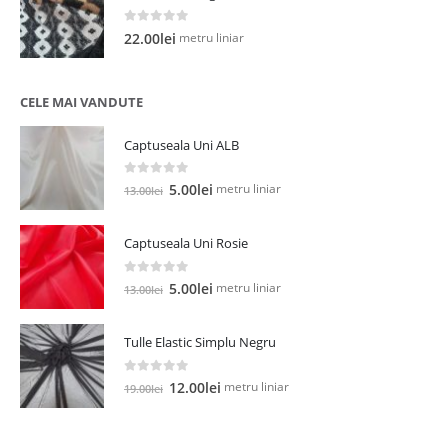
0
out of 5
metru liniar
22.00
lei
CELE MAI VANDUTE
Captuseala Uni ALB
0
out of 5
Prețul
Prețul
metru liniar
5.00
lei
13.00
lei
inițial
curent
a
este:
Captuseala Uni Rosie
fost:
5.00lei.
13.00lei.
0
out of 5
Prețul
Prețul
metru liniar
5.00
lei
13.00
lei
inițial
curent
a
este:
Tulle Elastic Simplu Negru
fost:
5.00lei.
13.00lei.
0
out of 5
Prețul
Prețul
metru liniar
12.00
lei
19.00
lei
inițial
curent
a
este:
fost:
12.00lei.