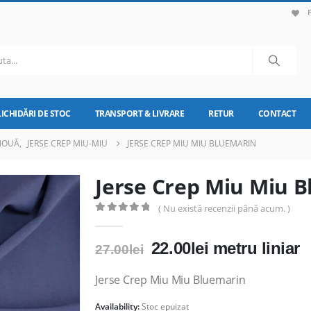
LICHIDĂRI DE STOC
TRANSPORT & LIVRARE
RETUR
CONTACT
NOUĂ
,
JERSE CREP MIU-MIU
JERSE CREP MIU MIU BLUEMARIN
Jerse Crep Miu Miu 
( Nu există recenzii până acum. )
0
out of 5
Prețul
Prețul
22.00
lei
metru liniar
27.00
lei
inițial
curent
a
este:
Jerse Crep Miu Miu Bluemarin
fost:
22.00lei.
Availability:
Stoc epuizat