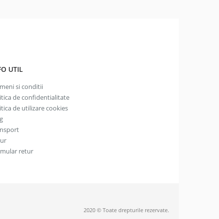
FO UTIL
meni si conditii
itica de confidentialitate
itica de utilizare cookies
g
nsport
tur
mular retur
2020 © Toate drepturile rezervate.