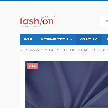
HOME
MATERIALE / TEXTILE
COLECȚII NOI
MAGAZIN ONLINE
CREP
,
CREP MIU MIU
,
COLECȚIE 
-19%