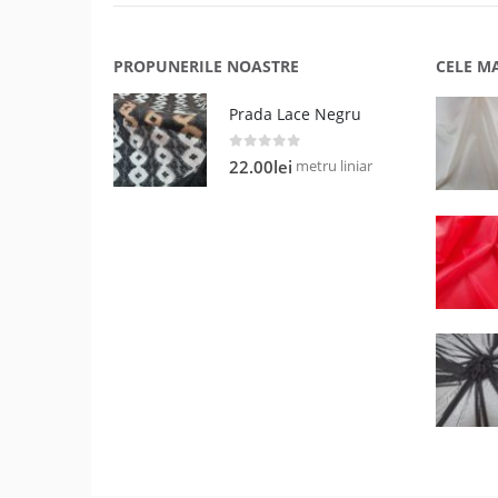
PROPUNERILE NOASTRE
CELE M
Prada Lace Negru
0
out of 5
metru liniar
22.00
lei