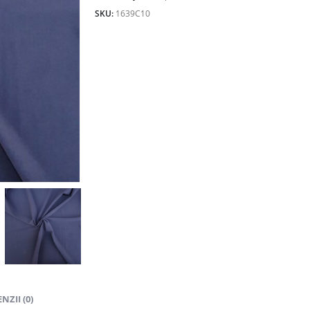
27.00lei.
SKU:
1639C10
NZII (0)