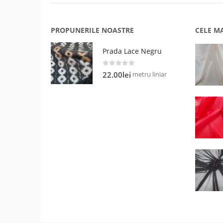
PROPUNERILE NOASTRE
CELE M
Prada Lace Negru
0
out of 5
metru liniar
22.00
lei