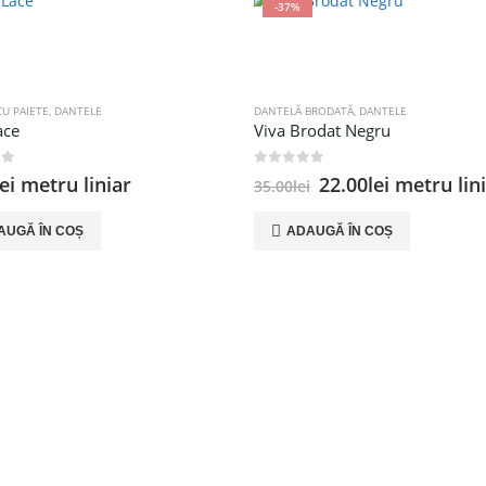
-37%
U PAIETE
,
DANTELE
DANTELĂ BRODATĂ
,
DANTELE
ace
Viva Brodat Negru
 5
0
out of 5
Prețul
Prețul
lei
metru liniar
22.00
lei
metru lin
35.00
lei
inițial
curent
a
este:
AUGĂ ÎN COȘ
ADAUGĂ ÎN COȘ
fost:
22.00lei.
35.00lei.