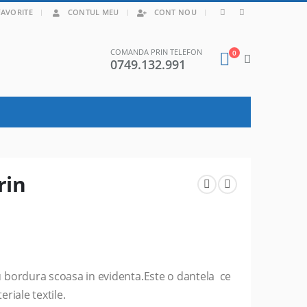
|
FAVORITE
CONTUL MEU
CONT NOU
COMANDA PRIN TELEFON
0
0749.132.991
rin
u bordura scoasa in evidenta.Este o dantela ce
eriale textile.