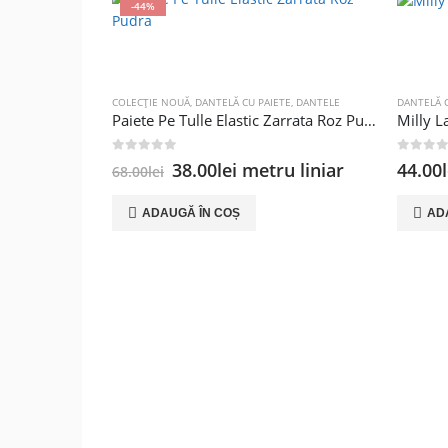
-44%
COLECȚIE NOUĂ
,
DANTELĂ CU PAIETE
,
DANTELE
DANTELĂ C
Paiete Pe Tulle Elastic Zarrata Roz Pudra
Milly L
0
out of 5
0
out of
Prețul
Prețul
38.00
lei
metru liniar
44.00
68.00
lei
inițial
curent
a
este:
ADAUGĂ ÎN COȘ
AD
fost:
38.00lei.
68.00lei.