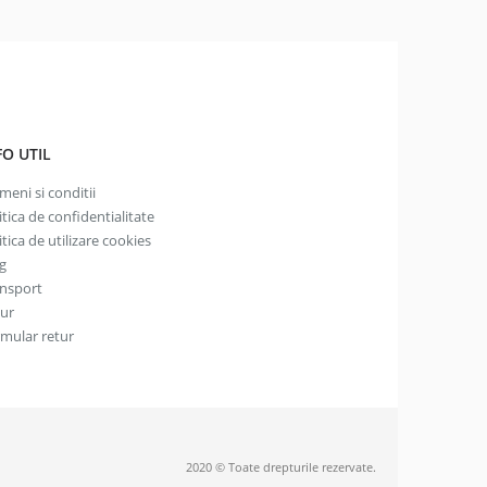
FO UTIL
meni si conditii
itica de confidentialitate
itica de utilizare cookies
g
nsport
tur
mular retur
2020 © Toate drepturile rezervate.