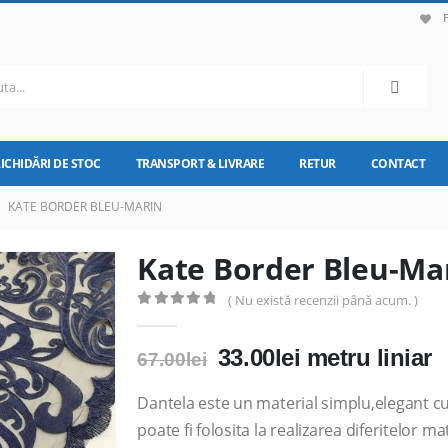
LICHIDĂRI DE STOC
TRANSPORT & LIVRARE
RETUR
CONTACT
KATE BORDER BLEU-MARIN
Kate Border Bleu-Ma
( Nu există recenzii până acum. )
0
out of 5
Prețul
Prețul
33.00
lei
metru liniar
67.00
lei
inițial
curent
a
este:
Dantela este un material simplu,elegant c
fost:
33.00lei.
poate fi folosita la realizarea diferitelor mat