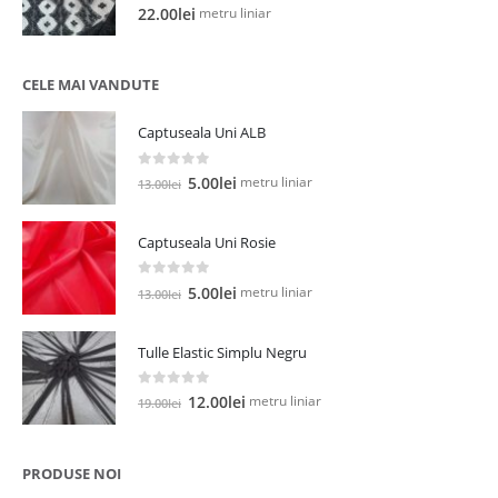
0
out of 5
metru liniar
22.00
lei
CELE MAI VANDUTE
Captuseala Uni ALB
0
out of 5
Prețul
Prețul
metru liniar
5.00
lei
13.00
lei
inițial
curent
a
este:
Captuseala Uni Rosie
fost:
5.00lei.
13.00lei.
0
out of 5
Prețul
Prețul
metru liniar
5.00
lei
13.00
lei
inițial
curent
a
este:
Tulle Elastic Simplu Negru
fost:
5.00lei.
13.00lei.
0
out of 5
Prețul
Prețul
metru liniar
12.00
lei
19.00
lei
inițial
curent
a
este:
fost:
12.00lei.
PRODUSE NOI
19.00lei.