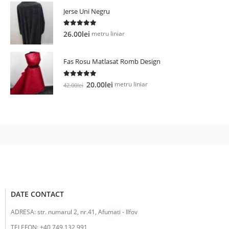
Jerse Uni Negru
5.00
out of 5
metru liniar
26.00
lei
Fas Rosu Matlasat Romb Design
5.00
out of 5
Prețul
Prețul
metru liniar
20.00
lei
42.00
lei
inițial
curent
a
este:
fost:
20.00lei.
42.00lei.
DATE CONTACT
ADRESA:
str. numarul 2, nr.41, Afumati - Ilfov
TELEFON:
+40 749.132 991