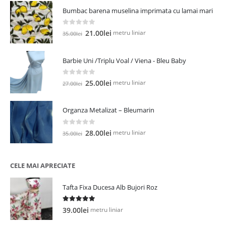
Bumbac barena muselina imprimata cu lamai mari
0
out of 5
Prețul
Prețul
metru liniar
21.00
lei
35.00
lei
inițial
curent
a
este:
Barbie Uni /Triplu Voal / Viena - Bleu Baby
fost:
21.00lei.
35.00lei.
0
out of 5
Prețul
Prețul
metru liniar
25.00
lei
27.00
lei
inițial
curent
a
este:
Organza Metalizat – Bleumarin
fost:
25.00lei.
27.00lei.
0
out of 5
Prețul
Prețul
metru liniar
28.00
lei
35.00
lei
inițial
curent
a
este:
fost:
28.00lei.
CELE MAI APRECIATE
35.00lei.
Tafta Fixa Ducesa Alb Bujori Roz
5.00
out of 5
metru liniar
39.00
lei