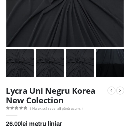
Lycra Uni Negru Korea
New Colection
( Nu există recenzii până acum. )
0
out of 5
26.00
lei
metru liniar