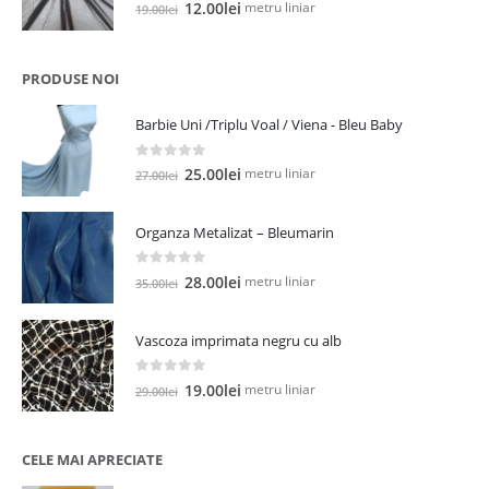
0
out of 5
Prețul
Prețul
metru liniar
12.00
lei
19.00
lei
inițial
curent
a
este:
fost:
12.00lei.
PRODUSE NOI
19.00lei.
Barbie Uni /Triplu Voal / Viena - Bleu Baby
0
out of 5
Prețul
Prețul
metru liniar
25.00
lei
27.00
lei
inițial
curent
a
este:
Organza Metalizat – Bleumarin
fost:
25.00lei.
27.00lei.
0
out of 5
Prețul
Prețul
metru liniar
28.00
lei
35.00
lei
inițial
curent
a
este:
Vascoza imprimata negru cu alb
fost:
28.00lei.
35.00lei.
0
out of 5
Prețul
Prețul
metru liniar
19.00
lei
29.00
lei
inițial
curent
a
este:
fost:
19.00lei.
CELE MAI APRECIATE
29.00lei.