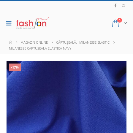
0
MAGAZIN ONLINE
CĂPTUȘEALĂ
,
MILANESSE ELASTIC
MILANESSE CAPTUSEALA ELASTICA NAVY
-17%