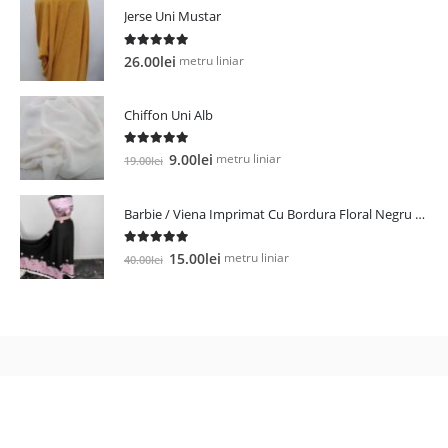
Jerse Uni Mustar
5.00
out of 5
metru liniar
26.00
lei
Chiffon Uni Alb
5.00
out of 5
Prețul
Prețul
metru liniar
9.00
lei
19.00
lei
inițial
curent
a
este:
Barbie / Viena Imprimat Cu Bordura Floral Negru / Roz
fost:
9.00lei.
19.00lei.
5.00
out of 5
Prețul
Prețul
metru liniar
15.00
lei
40.00
lei
inițial
curent
a
este:
fost:
15.00lei.
40.00lei.