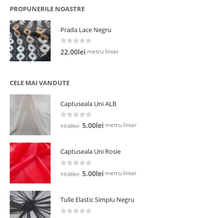
PROPUNERILE NOASTRE
Prada Lace Negru
0
out of 5
metru liniar
22.00
lei
CELE MAI VANDUTE
Captuseala Uni ALB
0
out of 5
Prețul
Prețul
metru liniar
5.00
lei
13.00
lei
inițial
curent
a
este:
Captuseala Uni Rosie
fost:
5.00lei.
13.00lei.
0
out of 5
Prețul
Prețul
metru liniar
5.00
lei
13.00
lei
inițial
curent
a
este:
Tulle Elastic Simplu Negru
fost:
5.00lei.
13.00lei.