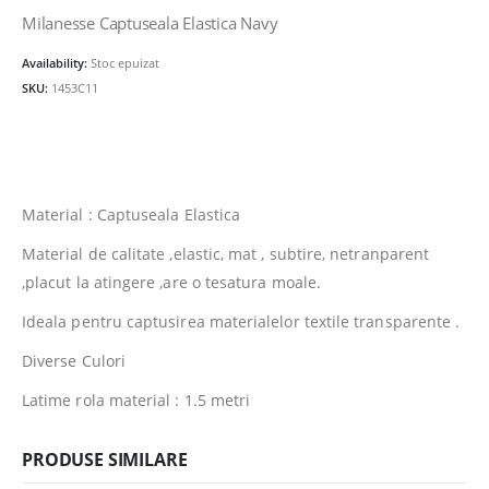
a
este:
Milanesse Captuseala Elastica Navy
fost:
10.00lei.
Availability:
Stoc epuizat
12.00lei.
SKU:
1453C11
Material : Captuseala Elastica
Material de calitate ,elastic, mat , subtire, netranparent
,placut la atingere ,are o tesatura moale.
Ideala pentru captusirea materialelor textile transparente .
Diverse Culori
Latime rola material : 1.5 metri
PRODUSE SIMILARE