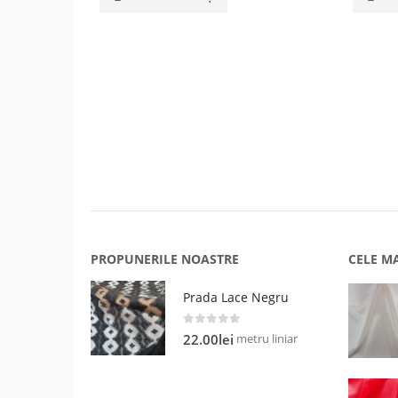
fost:
79.00lei.
99.00lei.
PROPUNERILE NOASTRE
CELE M
Prada Lace Negru
0
out of 5
metru liniar
22.00
lei