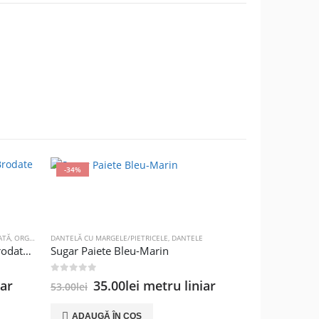
-34%
-29%
ATĂ
,
ORGANZA
DANTELĂ CU MARGELE/PIETRICELE
,
DANTELE
Pasmanterie Organza – Flori Brodate Roz si Ciclame – 9cm
Sugar Paiete Bleu-Marin
0
out of 5
Prețul
Prețul
iar
35.00
lei
metru liniar
53.00
lei
inițial
curent
a
este:
ADAUGĂ ÎN COȘ