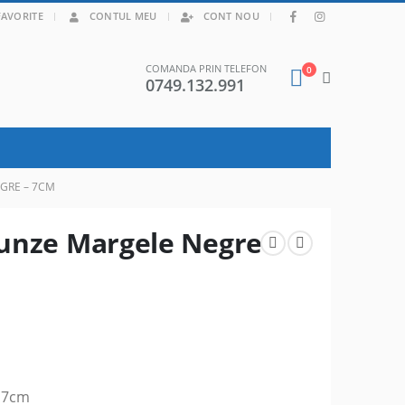
|
FAVORITE
CONTUL MEU
CONT NOU
COMANDA PRIN TELEFON
0
0749.132.991
GRE – 7CM
runze Margele Negre
– 7cm