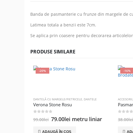
Banda de pasmanterie cu frunze din margele de cu
Latimea totala a benzii este 7cm.
Se aplica prin coasere pentru decorarea articolelo
PRODUSE SIMILARE
-20%
-16%
DANTELĂ CU MARGELE/PIETRICELE
,
DANTELE
ACCESORII
Verona Stone Rosu
0
out of 5
0
out of
Prețul
Prețul
79.00
lei
metru liniar
99.00
lei
38.00
le
inițial
curent
a
este:
ADAUGĂ ÎN COȘ
AD