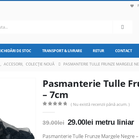
LICHIDĂRI DE STOC
TRANSPORT & LIVRARE
RETUR
CONTACT
E
,
ACCESORII
,
COLECȚIE NOUĂ
PASMANTERIE TULLE FRUNZE MARGELE NE
Pasmanterie Tulle F
– 7cm
( Nu există recenzii până acum. )
0
out of 5
Prețul
Prețul
29.00
lei
metru liniar
39.00
lei
inițial
curent
a
este:
Pasmanterie Tulle Frunze Margele Negre 