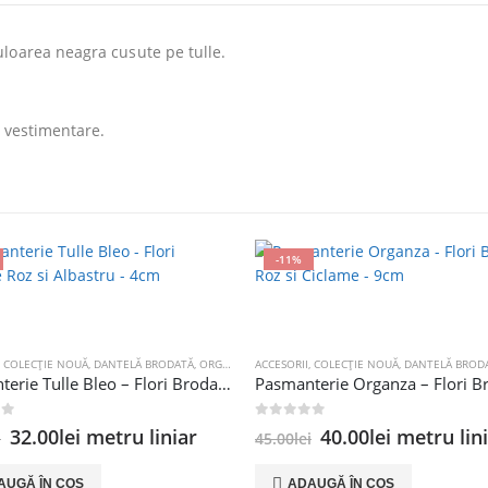
loarea neagra cusute pe tulle.
r vestimentare.
-11%
,
COLECȚIE NOUĂ
,
DANTELĂ BRODATĂ
,
ORGANZA
ACCESORII
,
COLECȚIE NOUĂ
,
DANTELĂ BROD
Pasmanterie Tulle Bleo – Flori Brodate Roz si Albastru – 4cm
 5
0
out of 5
Prețul
Prețul
Prețul
Prețul
32.00
lei
metru liniar
40.00
lei
metru lin
i
45.00
lei
inițial
curent
inițial
curent
a
este:
a
este:
AUGĂ ÎN COȘ
ADAUGĂ ÎN COȘ