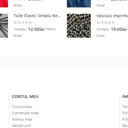
inițial
curent
inițial
liniar
liniar
a
este:
a
Tulle Elastic Simplu Negru
fost:
5.00lei.
fost:
13.00lei.
35.00lei.
0
out of 5
0
out of 5
Prețul
Prețul
Prețul
metru
12.00
lei
19.00
lei
19.00
lei
29.00
lei
inițial
curent
inițial
liniar
liniar
a
este:
a
fost:
12.00lei.
fost:
19.00lei.
29.00lei.
CONTUL MEU
IN
Contul meu
Ter
Comenzile mele
Pol
Adresa mea
Pol
Detalii cont
Blo