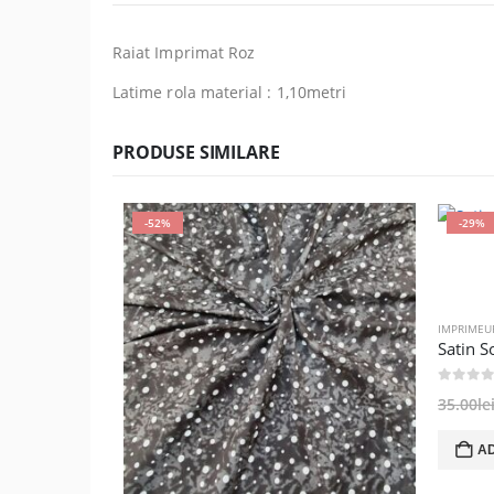
Raiat Imprimat Roz
Latime rola material : 1,10metri
PRODUSE SIMILARE
-52%
-29%
IMPRIMEU
Satin S
0
out of
35.00
le
A