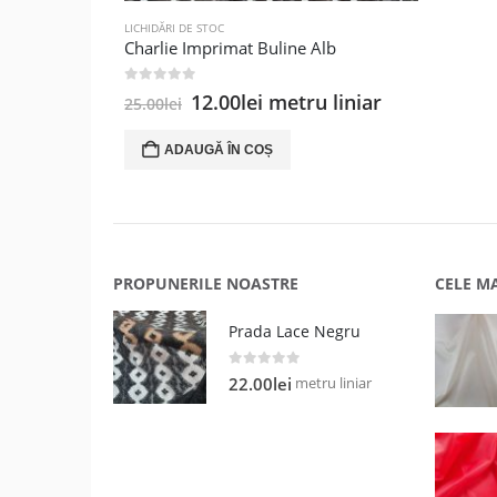
LICHIDĂRI DE STOC
Charlie Imprimat Buline Alb
0
out of 5
Prețul
Prețul
12.00
lei
metru liniar
25.00
lei
inițial
curent
a
este:
ADAUGĂ ÎN COȘ
fost:
12.00lei.
25.00lei.
PROPUNERILE NOASTRE
CELE M
Prada Lace Negru
0
out of 5
metru liniar
22.00
lei