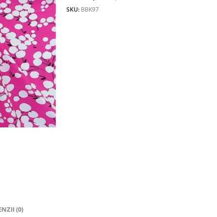
25.00lei.
SKU:
BBK97
NZII (0)