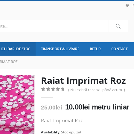
LICHIDĂRI DE STOC
TRANSPORT & LIVRARE
RETUR
CONTACT
RIMAT ROZ
Raiat Imprimat Roz
( Nu există recenzii până acum. )
0
out of 5
Prețul
Prețul
10.00
lei
metru liniar
25.00
lei
inițial
curent
a
este:
Raiat Imprimat Roz
fost:
10.00lei.
Availability:
Stoc epuizat