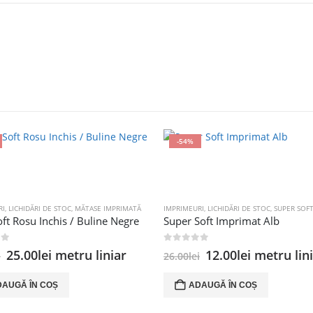
-54%
RI
,
LICHIDĂRI DE STOC
,
MĂTASE IMPRIMATĂ
IMPRIMEURI
,
LICHIDĂRI DE STOC
,
SUPER SOFT 
oft Rosu Inchis / Buline Negre
Super Soft Imprimat Alb
 5
0
out of 5
Prețul
Prețul
Prețul
Prețul
25.00
lei
metru liniar
12.00
lei
metru lin
i
26.00
lei
inițial
curent
inițial
curent
a
este:
a
este:
DAUGĂ ÎN COȘ
ADAUGĂ ÎN COȘ
fost:
25.00lei.
fost:
12.00lei.
35.00lei.
26.00lei.