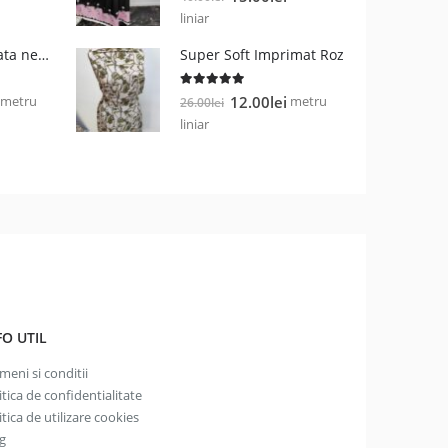
curent
inițial
curent
liniar
este:
a
este:
Vascoza imprimata negru cu alb
Super Soft Imprimat Roz
28.00lei.
fost:
15.00lei.
40.00lei.
5.00
out of 5
Prețul
Prețul
Prețul
metru
metru
12.00
lei
26.00
lei
curent
inițial
curent
liniar
este:
a
este:
19.00lei.
fost:
12.00lei.
26.00lei.
FO UTIL
meni si conditii
itica de confidentialitate
itica de utilizare cookies
g