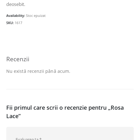
deosebit.
Availability:
Stoc epuizat
SKU:
1617
Recenzii
Nu există recenzii până acum.
Fii primul care scrii o recenzie pentru „Rosa
Lace”
Evaluarea ta
*