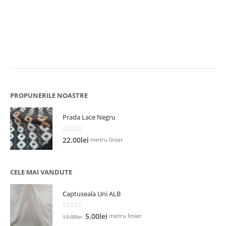
0
8
l
PROPUNERILE NOASTRE
Prada Lace Negru
0
out of 5
metru liniar
22.00
lei
CELE MAI VANDUTE
Captuseala Uni ALB
0
out of 5
Prețul
Prețul
metru liniar
5.00
lei
13.00
lei
inițial
curent