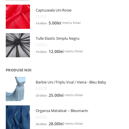
a
este:
Captuseala Uni Rosie
fost:
5.00lei.
13.00lei.
0
out of 5
Prețul
Prețul
metru liniar
5.00
lei
13.00
lei
inițial
curent
a
este:
Tulle Elastic Simplu Negru
fost:
5.00lei.
13.00lei.
0
out of 5
Prețul
Prețul
metru liniar
12.00
lei
19.00
lei
inițial
curent
a
este:
fost:
12.00lei.
PRODUSE NOI
19.00lei.
Barbie Uni /Triplu Voal / Viena - Bleu Baby
0
out of 5
Prețul
Prețul
metru liniar
25.00
lei
27.00
lei
inițial
curent
a
este:
Organza Metalizat – Bleumarin
fost:
25.00lei.
27.00lei.
0
out of 5
Prețul
Prețul
metru liniar
28.00
lei
35.00
lei
inițial
curent