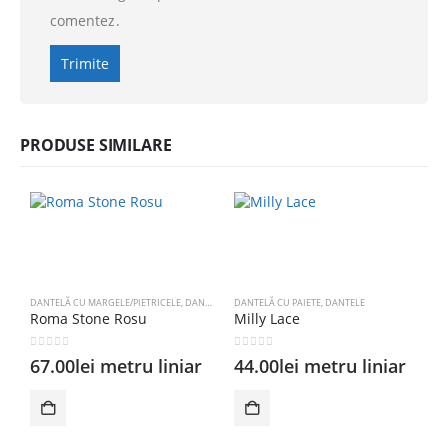
comentez.
PRODUSE SIMILARE
DANTELĂ CU MARGELE/PIETRICELE
,
DANTELE
DANTELĂ CU PAIETE
,
DANTELE
Roma Stone Rosu
Milly Lace
0
out of 5
0
out of 5
67.00
lei
metru liniar
44.00
lei
metru liniar
D
T