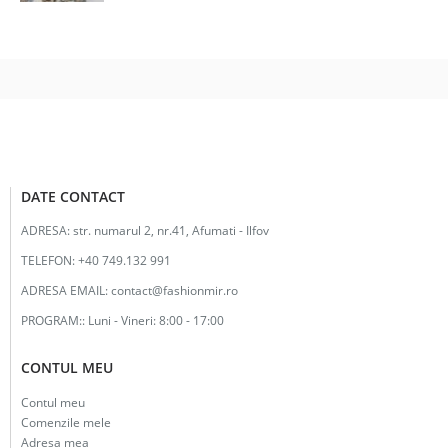
a
este:
fost:
12.00lei.
26.00lei.
DATE CONTACT
ADRESA:
str. numarul 2, nr.41, Afumati - Ilfov
TELEFON:
+40 749.132 991
ADRESA EMAIL:
contact@fashionmir.ro
PROGRAM::
Luni - Vineri: 8:00 - 17:00
CONTUL MEU
Contul meu
Comenzile mele
Adresa mea