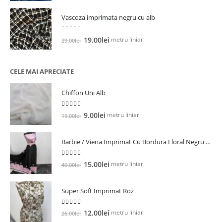
a
este:
Vascoza imprimata negru cu alb
fost:
28.00lei.
35.00lei.
0
out of 5
Prețul
Prețul
metru liniar
19.00
lei
29.00
lei
inițial
curent
a
este:
fost:
19.00lei.
CELE MAI APRECIATE
29.00lei.
Chiffon Uni Alb
5.00
out of 5
Prețul
Prețul
metru liniar
9.00
lei
19.00
lei
inițial
curent
a
este:
Barbie / Viena Imprimat Cu Bordura Floral Negru / Roz
fost:
9.00lei.
19.00lei.
5.00
out of 5
Prețul
Prețul
metru liniar
15.00
lei
40.00
lei
inițial
curent
a
este:
Super Soft Imprimat Roz
fost:
15.00lei.
40.00lei.
5.00
out of 5
Prețul
Prețul
metru liniar
12.00
lei
26.00
lei
inițial
curent