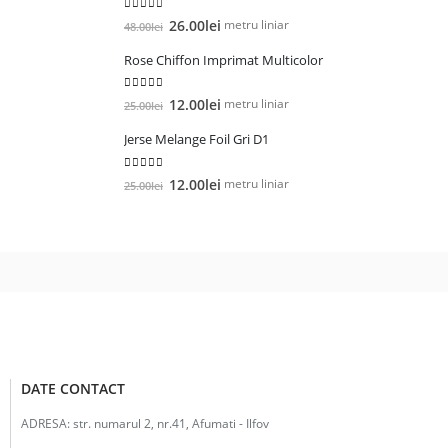
5.00
out of 5
Prețul
Prețul
metru liniar
26.00
lei
48.00
lei
inițial
curent
Rose Chiffon Imprimat Multicolor
a
este:
fost:
26.00lei.
5.00
out of 5
Prețul
Prețul
48.00lei.
metru liniar
12.00
lei
25.00
lei
inițial
curent
Jerse Melange Foil Gri D1
a
este:
fost:
12.00lei.
5.00
out of 5
Prețul
Prețul
25.00lei.
metru liniar
12.00
lei
25.00
lei
inițial
curent
a
este:
fost:
12.00lei.
25.00lei.
DATE CONTACT
ADRESA:
str. numarul 2, nr.41, Afumati - Ilfov