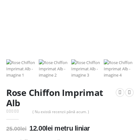
Rose Chiffon Imprimat
Alb
( Nu există recenzii până acum. )
0
out of 5
Prețul
Prețul
12.00
lei
metru liniar
25.00
lei
inițial
curent