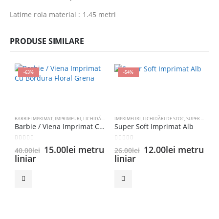
Latime rola material : 1.45 metri
PRODUSE SIMILARE
-63%
-54%
BARBIE IMPRIMAT
,
IMPRIMEURI
,
LICHIDĂRI DE STOC
IMPRIMEURI
,
LICHIDĂRI DE STOC
,
SUPER SOFT IMPRIMAT
Barbie / Viena Imprimat Cu Bordura Floral Grena
Super Soft Imprimat Alb
0
out of 5
0
out of 5
Prețul
Prețul
Prețul
Prețul
15.00
lei
metru
12.00
lei
metru
40.00
lei
26.00
lei
inițial
curent
inițial
curent
liniar
liniar
a
este:
a
este:
C
fost:
15.00lei.
fost:
12.00lei.
40.00lei.
26.00lei.
5
2
l