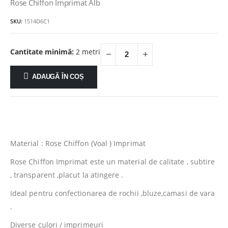
a
este:
Rose Chiffon Imprimat Alb
fost:
12.00lei.
SKU:
1514D6C1
25.00lei.
Cantitate minimă:
2 metri
ADAUGĂ ÎN COȘ
Material : Rose Chiffon (Voal ) Imprimat
Rose Chiffon Imprimat este un material de calitate , subtire
, transparent ,placut la atingere .
Ideal pentru confectionarea de rochii ,bluze,camasi de vara
.
Diverse culori / imprimeuri