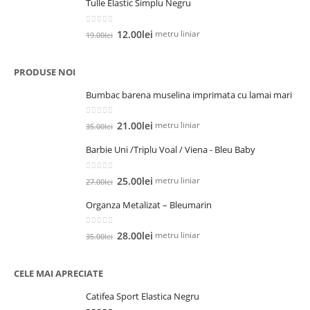
Tulle Elastic Simplu Negru
a
este:
fost:
5.00lei.
0
out of 5
Prețul
Prețul
13.00lei.
metru liniar
12.00
lei
19.00
lei
inițial
curent
a
este:
PRODUSE NOI
fost:
12.00lei.
19.00lei.
Bumbac barena muselina imprimata cu lamai mari
0
out of 5
Prețul
Prețul
metru liniar
21.00
lei
35.00
lei
inițial
curent
Barbie Uni /Triplu Voal / Viena - Bleu Baby
a
este:
fost:
21.00lei.
0
out of 5
Prețul
Prețul
35.00lei.
metru liniar
25.00
lei
27.00
lei
inițial
curent
Organza Metalizat – Bleumarin
a
este:
fost:
25.00lei.
0
out of 5
Prețul
Prețul
27.00lei.
metru liniar
28.00
lei
35.00
lei
inițial
curent
a
este:
CELE MAI APRECIATE
fost:
28.00lei.
35.00lei.
Catifea Sport Elastica Negru