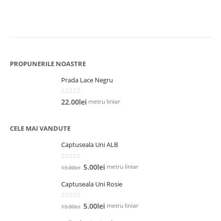
PROPUNERILE NOASTRE
Prada Lace Negru
0
out of 5
metru liniar
22.00
lei
CELE MAI VANDUTE
Captuseala Uni ALB
0
out of 5
Prețul
Prețul
metru liniar
5.00
lei
13.00
lei
inițial
curent
Captuseala Uni Rosie
a
este:
fost:
5.00lei.
0
out of 5
Prețul
Prețul
13.00lei.
metru liniar
5.00
lei
13.00
lei
inițial
curent