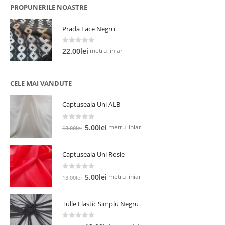
PROPUNERILE NOASTRE
Prada Lace Negru
0
out of 5
metru liniar
22.00
lei
CELE MAI VANDUTE
Captuseala Uni ALB
0
out of 5
Prețul
Prețul
metru liniar
5.00
lei
13.00
lei
inițial
curent
a
este:
Captuseala Uni Rosie
fost:
5.00lei.
13.00lei.
0
out of 5
Prețul
Prețul
metru liniar
5.00
lei
13.00
lei
inițial
curent
a
este:
Tulle Elastic Simplu Negru
fost:
5.00lei.
13.00lei.
0
out of 5