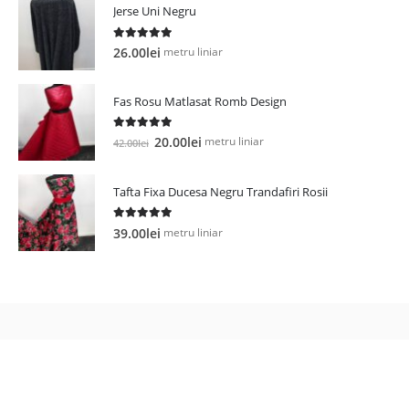
Jerse Uni Negru
5.00
out of 5
metru liniar
26.00
lei
Fas Rosu Matlasat Romb Design
5.00
out of 5
Prețul
Prețul
metru liniar
20.00
lei
42.00
lei
inițial
curent
a
este:
Tafta Fixa Ducesa Negru Trandafiri Rosii
fost:
20.00lei.
42.00lei.
5.00
out of 5
metru liniar
39.00
lei