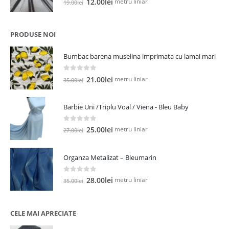
Prețul
Prețul
metru liniar
12.00
lei
19.00
lei
inițial
curent
a
este:
fost:
12.00lei.
PRODUSE NOI
19.00lei.
Bumbac barena muselina imprimata cu lamai mari
0
out of 5
Prețul
Prețul
metru liniar
21.00
lei
35.00
lei
inițial
curent
a
este:
Barbie Uni /Triplu Voal / Viena - Bleu Baby
fost:
21.00lei.
35.00lei.
0
out of 5
Prețul
Prețul
metru liniar
25.00
lei
27.00
lei
inițial
curent
a
este:
Organza Metalizat – Bleumarin
fost:
25.00lei.
27.00lei.
0
out of 5
Prețul
Prețul
metru liniar
28.00
lei
35.00
lei
inițial
curent
a
este:
fost:
28.00lei.
CELE MAI APRECIATE
35.00lei.