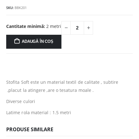
fost:
12.00lei.
SKU:
BBK201
21.00lei.
Cantitate minimă:
2 metri
ADAUGĂ ÎN COȘ
Stofita Soft este un material textil de calitate , subtire
,placut la atingere ,are o tesatura moale .
Diverse culori
Latime rola material : 1.5 metri
PRODUSE SIMILARE