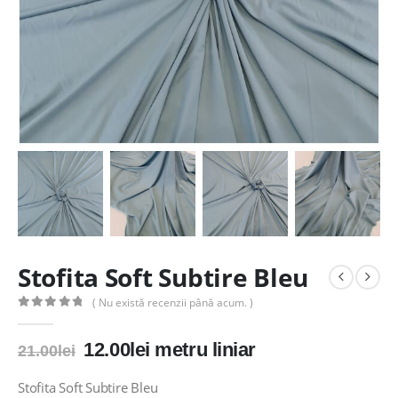
Stofita Soft Subtire Bleu
( Nu există recenzii până acum. )
0
out of 5
Prețul
Prețul
12.00
lei
metru liniar
21.00
lei
inițial
curent
a
este:
Stofita Soft Subtire Bleu