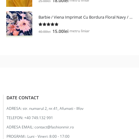
metru liniar
18.00
lei
25.00
lei
inițial
curent
a
este:
Barbie / Viena Imprimat Cu Bordura Floral Navy / Roz
fost:
18.00lei.
25.00lei.
5.00
out of 5
Prețul
Prețul
metru liniar
15.00
lei
40.00
lei
inițial
curent
a
este:
fost:
15.00lei.
40.00lei.
DATE CONTACT
ADRESA:
str. numarul 2, nr.41, Afumati - Ilfov
TELEFON:
+40 749.132 991
ADRESA EMAIL:
contact@fashionmir.ro
PROGRAM::
Luni - Vineri: 8:00 - 17:00