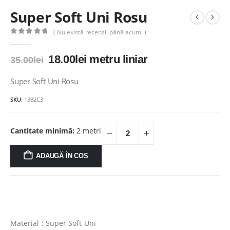
Super Soft Uni Rosu
( Nu există recenzii până acum. )
0
out of 5
Prețul
Prețul
18.00
lei
metru liniar
35.00
lei
inițial
curent
a
este:
Super Soft Uni Rosu
fost:
18.00lei.
SKU:
1382C3
35.00lei.
Cantitate minimă:
2 metri
ADAUGĂ ÎN COȘ
Material : Super Soft Uni