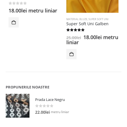
0
out of 5
18.00
lei
metru liniar
MATERIAL BLUZE
,
SUPER SOFT UNI
LI
Super Soft Uni Galben
V
5.00
out of 5
0
Prețul
Prețul
18.00
lei
metru
25.00
lei
2
inițial
curent
liniar
l
a
este:
fost:
18.00lei.
25.00lei.
PROPUNERILE NOASTRE
Prada Lace Negru
0
out of 5
metru liniar
22.00
lei