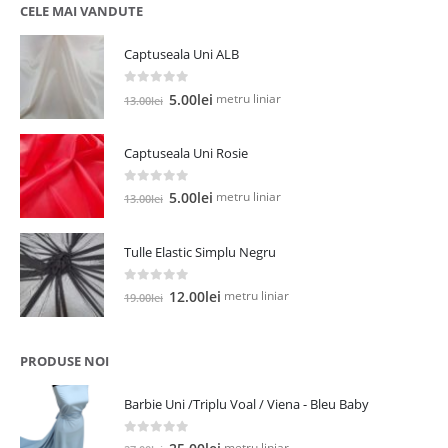
CELE MAI VANDUTE
Captuseala Uni ALB
0
out of 5
Prețul
Prețul
metru liniar
5.00
lei
13.00
lei
inițial
curent
a
este:
Captuseala Uni Rosie
fost:
5.00lei.
13.00lei.
0
out of 5
Prețul
Prețul
metru liniar
5.00
lei
13.00
lei
inițial
curent
a
este:
Tulle Elastic Simplu Negru
fost:
5.00lei.
13.00lei.
0
out of 5
Prețul
Prețul
metru liniar
12.00
lei
19.00
lei
inițial
curent
a
este:
fost:
12.00lei.
PRODUSE NOI
19.00lei.
Barbie Uni /Triplu Voal / Viena - Bleu Baby
0
out of 5
Prețul
Prețul
metru liniar