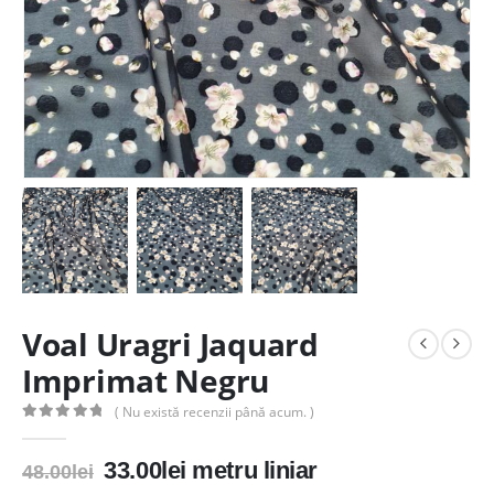
Voal Uragri Jaquard
Imprimat Negru
( Nu există recenzii până acum. )
0
out of 5
Prețul
Prețul
33.00
lei
metru liniar
48.00
lei
inițial
curent