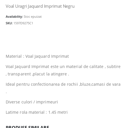
a
este:
Voal Uragri Jaquard Imprimat Negru
fost:
33.00lei.
Availability:
Stoc epuizat
48.00lei.
SKU:
1597D9275C1
Material : Voal Jaquard Imprimat
Voal Jaquard Imprimat este un material de calitate , subtire
, transparent ,placut la atingere .
Ideal pentru confectionarea de rochii ,bluze,camasi de vara
.
Diverse culori / imprimeuri
Latime rola material : 1.45 metri
PRODUSE SIMILARE