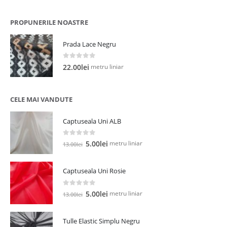
PROPUNERILE NOASTRE
Prada Lace Negru
0
out of 5
metru liniar
22.00
lei
CELE MAI VANDUTE
Captuseala Uni ALB
0
out of 5
Prețul
Prețul
metru liniar
5.00
lei
13.00
lei
inițial
curent
a
este:
Captuseala Uni Rosie
fost:
5.00lei.
13.00lei.
0
out of 5
Prețul
Prețul
metru liniar
5.00
lei
13.00
lei
inițial
curent
a
este:
Tulle Elastic Simplu Negru
fost:
5.00lei.