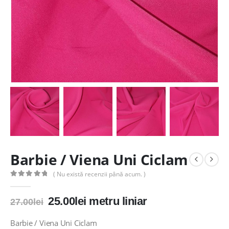
Barbie / Viena Uni Ciclam
( Nu există recenzii până acum. )
0
out of 5
Prețul
Prețul
25.00
lei
metru liniar
27.00
lei
inițial
curent
a
este:
Barbie / Viena Uni Ciclam