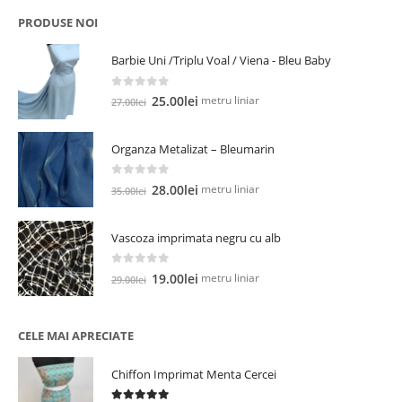
fost:
12.00lei.
PRODUSE NOI
19.00lei.
Barbie Uni /Triplu Voal / Viena - Bleu Baby
0
out of 5
Prețul
Prețul
metru liniar
25.00
lei
27.00
lei
inițial
curent
a
este:
Organza Metalizat – Bleumarin
fost:
25.00lei.
27.00lei.
0
out of 5
Prețul
Prețul
metru liniar
28.00
lei
35.00
lei
inițial
curent
a
este:
Vascoza imprimata negru cu alb
fost:
28.00lei.
35.00lei.
0
out of 5
Prețul
Prețul
metru liniar
19.00
lei
29.00
lei
inițial
curent
a
este:
fost:
19.00lei.
CELE MAI APRECIATE
29.00lei.
Chiffon Imprimat Menta Cercei