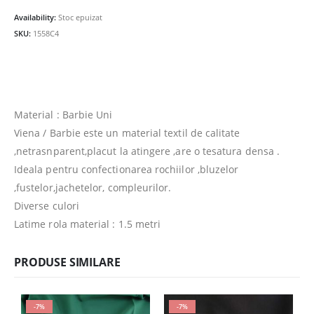
fost:
25.00lei.
Availability:
Stoc epuizat
27.00lei.
SKU:
1558C4
Material : Barbie Uni
Viena / Barbie este un material textil de calitate
,netrasnparent,placut la atingere ,are o tesatura densa .
Ideala pentru confectionarea rochiilor ,bluzelor
,fustelor,jachetelor, compleurilor.
Diverse culori
Latime rola material : 1.5 metri
PRODUSE SIMILARE
-7%
-7%