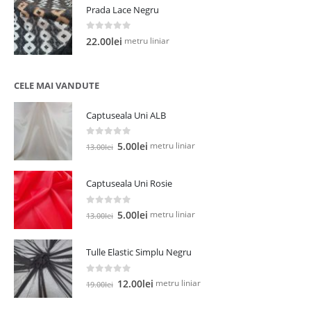
Prada Lace Negru
0
out of 5
metru liniar
22.00
lei
CELE MAI VANDUTE
Captuseala Uni ALB
0
out of 5
Prețul
Prețul
metru liniar
5.00
lei
13.00
lei
inițial
curent
a
este:
Captuseala Uni Rosie
fost:
5.00lei.
13.00lei.
0
out of 5
Prețul
Prețul
metru liniar
5.00
lei
13.00
lei
inițial
curent
a
este:
Tulle Elastic Simplu Negru
fost:
5.00lei.
13.00lei.
0
out of 5
Prețul
Prețul
metru liniar
12.00
lei
19.00
lei
inițial
curent
a
este: