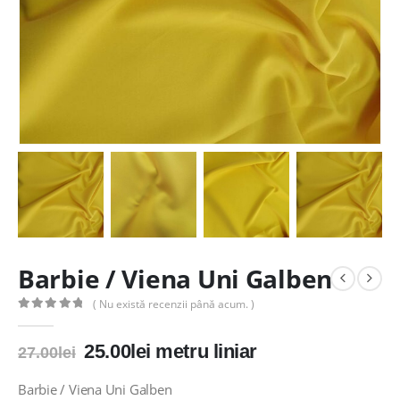
Barbie / Viena Uni Galben
( Nu există recenzii până acum. )
0
out of 5
Prețul
Prețul
25.00
lei
metru liniar
27.00
lei
inițial
curent
a
este:
Barbie / Viena Uni Galben