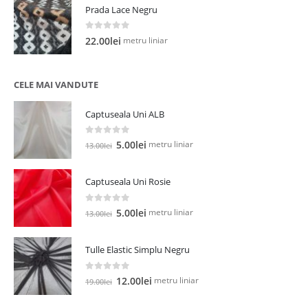
Prada Lace Negru
0
out of 5
metru liniar
22.00
lei
CELE MAI VANDUTE
Captuseala Uni ALB
0
out of 5
Prețul
Prețul
metru liniar
5.00
lei
13.00
lei
inițial
curent
a
este:
Captuseala Uni Rosie
fost:
5.00lei.
13.00lei.
0
out of 5
Prețul
Prețul
metru liniar
5.00
lei
13.00
lei
inițial
curent
a
este:
Tulle Elastic Simplu Negru
fost:
5.00lei.
13.00lei.
0
out of 5
Prețul
Prețul
metru liniar
12.00
lei
19.00
lei
inițial
curent
a
este: