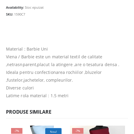
fost:
25.00lei.
Availability:
Stoc epuizat
27.00lei.
SKU:
1590C7
Material : Barbie Uni
Viena / Barbie este un material textil de calitate
,netrasnparent,placut la atingere ,are o tesatura densa .
Ideala pentru confectionarea rochiilor ,bluzelor
,fustelor,jachetelor, compleurilor.
Diverse culori
Latime rola material : 1.5 metri
PRODUSE SIMILARE
-7%
-7%
Nou!