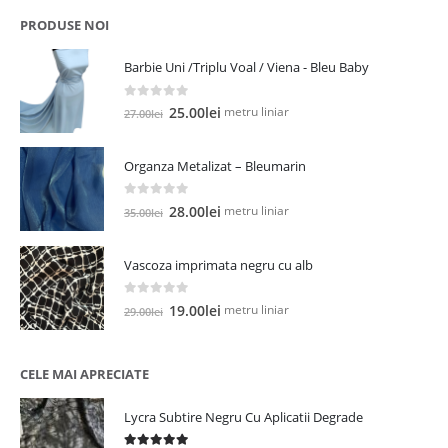
fost:
12.00lei.
PRODUSE NOI
19.00lei.
Barbie Uni /Triplu Voal / Viena - Bleu Baby
0
out of 5
Prețul
Prețul
metru liniar
25.00
lei
27.00
lei
inițial
curent
a
este:
Organza Metalizat – Bleumarin
fost:
25.00lei.
27.00lei.
0
out of 5
Prețul
Prețul
metru liniar
28.00
lei
35.00
lei
inițial
curent
a
este:
Vascoza imprimata negru cu alb
fost:
28.00lei.
35.00lei.
0
out of 5
Prețul
Prețul
metru liniar
19.00
lei
29.00
lei
inițial
curent
a
este:
fost:
19.00lei.
CELE MAI APRECIATE
29.00lei.
Lycra Subtire Negru Cu Aplicatii Degrade