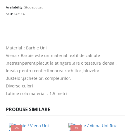
fost:
25.00lei.
Availability:
Stoc epuizat
27.00lei.
SKU:
1421C4
Material : Barbie Uni
Viena / Barbie este un material textil de calitate
,netrasnparent,placut la atingere ,are o tesatura densa .
Ideala pentru confectionarea rochiilor ,bluzelor
,fustelor,jachetelor, compleurilor.
Diverse culori
Latime rola material : 1.5 metri
PRODUSE SIMILARE
-7%
-7%