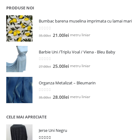
fost:
12.00lei.
PRODUSE NOI
19.00lei.
Bumbac barena muselina imprimata cu lamai mari
0
out of 5
Prețul
Prețul
metru liniar
21.00
lei
35.00
lei
inițial
curent
a
este:
Barbie Uni /Triplu Voal / Viena - Bleu Baby
fost:
21.00lei.
35.00lei.
0
out of 5
Prețul
Prețul
metru liniar
25.00
lei
27.00
lei
inițial
curent
a
este:
Organza Metalizat – Bleumarin
fost:
25.00lei.
27.00lei.
0
out of 5
Prețul
Prețul
metru liniar
28.00
lei
35.00
lei
inițial
curent
a
este:
fost:
28.00lei.
CELE MAI APRECIATE
35.00lei.
Jerse Uni Negru