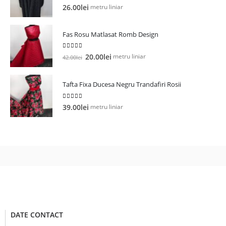
5.00
out of 5
metru liniar
26.00
lei
Fas Rosu Matlasat Romb Design
5.00
out of 5
Prețul
Prețul
metru liniar
20.00
lei
42.00
lei
inițial
curent
a
este:
Tafta Fixa Ducesa Negru Trandafiri Rosii
fost:
20.00lei.
42.00lei.
5.00
out of 5
metru liniar
39.00
lei
DATE CONTACT