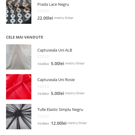
Prada Lace Negru
0
out of 5
metru liniar
22.00
lei
CELE MAI VANDUTE
Captuseala Uni ALB
0
out of 5
Prețul
Prețul
metru liniar
5.00
lei
13.00
lei
inițial
curent
a
este:
Captuseala Uni Rosie
fost:
5.00lei.
13.00lei.
0
out of 5
Prețul
Prețul
metru liniar
5.00
lei
13.00
lei
inițial
curent
a
este:
Tulle Elastic Simplu Negru
fost:
5.00lei.
13.00lei.
0
out of 5
Prețul
Prețul
metru liniar
12.00
lei
19.00
lei
inițial
curent
a
este: