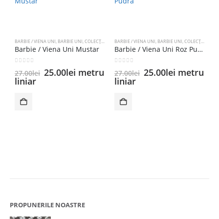
BARBIE / VIENA UNI
,
BARBIE UNI
,
COLECȚIE NOUĂ
BARBIE / VIENA UNI
,
CREP
,
BARBIE UNI
,
COLECȚIE NOUĂ
Barbie / Viena Uni Mustar
Barbie / Viena Uni Roz Pudra
0
out of 5
0
out of 5
Prețul
Prețul
Prețul
Prețul
25.00
lei
metru
25.00
lei
metru
27.00
lei
27.00
lei
inițial
curent
inițial
curent
liniar
liniar
a
este:
a
este:
BA
fost:
25.00lei.
fost:
25.00lei.
27.00lei.
27.00lei.
0
2
l
PROPUNERILE NOASTRE