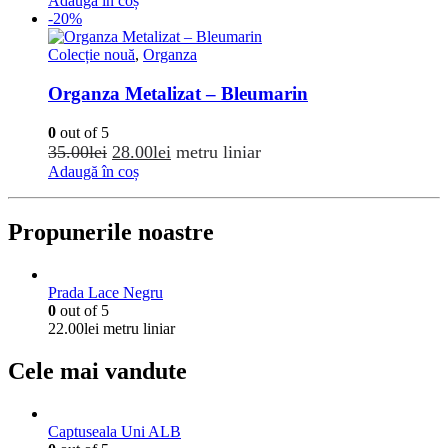
inițial
curent
Adaugă în coș
-20%
a
este:
fost:
12.00lei.
Colecție nouă
,
Organza
15.00lei.
Organza Metalizat – Bleumarin
0
out of 5
Prețul
Prețul
35.00
lei
28.00
lei
metru liniar
inițial
curent
Adaugă în coș
a
este:
fost:
28.00lei.
Propunerile noastre
35.00lei.
Prada Lace Negru
0
out of 5
22.00
lei
metru liniar
Cele mai vandute
Captuseala Uni ALB