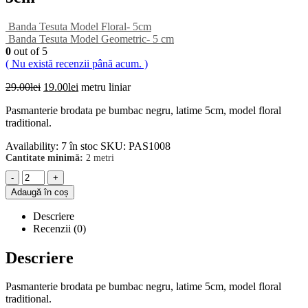
Banda Tesuta Model Floral- 5cm
Banda Tesuta Model Geometric- 5 cm
0
out of 5
( Nu există recenzii până acum. )
Prețul
Prețul
29.00
lei
19.00
lei
metru liniar
inițial
curent
Pasmanterie brodata pe bumbac negru, latime 5cm, model floral
a
este:
traditional.
fost:
19.00lei.
29.00lei.
Availability:
7 în stoc
SKU:
PAS1008
Cantitate minimă:
2 metri
-
+
Adaugă în coș
Descriere
Recenzii (0)
Descriere
Pasmanterie brodata pe bumbac negru, latime 5cm, model floral
traditional.