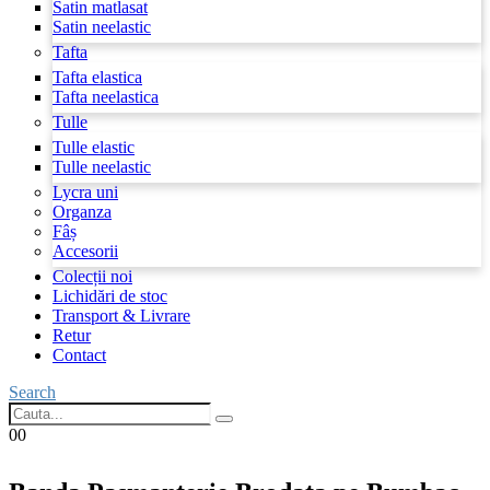
Satin matlasat
Satin neelastic
Tafta
Tafta elastica
Tafta neelastica
Tulle
Tulle elastic
Tulle neelastic
Lycra uni
Organza
Fâș
Accesorii
Colecții noi
Lichidări de stoc
Transport & Livrare
Retur
Contact
Search
0
0