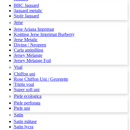
BBC Jaquard
Jaquard metalic
Stofe Jaquard
Jerse
Jerse Ariana Imprimat
Knitting Jerse Imprimat Burberry
Jerse Metalic
Diving / Neopren
Carla antipilling
Jersey Melange
Jersey Melange Foil
Voal
Chiffon uni
Rose Chiffon Uni / Georgette
Triplu voal
Super soft uni
Piele ecologica
Piele perforata
Piele uni
Satin
Satin mătase
Satin lycra