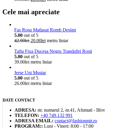
inițial
curent
a
este:
Cele mai apreciate
fost:
28.00lei.
35.00lei.
Fas Rosu Matlasat Romb Design
5.00
out of 5
Prețul
Prețul
42.00
lei
20.00
lei
metru liniar
inițial
curent
a
este:
Tafta Fixa Ducesa Negru Trandafiri Rosii
fost:
20.00lei.
5.00
out of 5
42.00lei.
39.00
lei
metru liniar
Jerse Uni Mustar
5.00
out of 5
26.00
lei
metru liniar
DATE CONTACT
ADRESA:
str. numarul 2, nr.41, Afumati - Ilfov
TELEFON:
+40 749.132 991
ADRESA EMAIL:
contact@fashionmir.ro
PROGRAM::
Luni - Vineri: 8:00 - 17:00