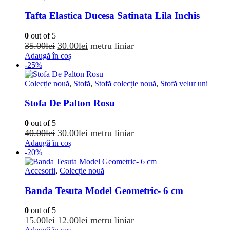
40.00lei.
Tafta Elastica Ducesa Satinata Lila Inchis
0
out of 5
Prețul
Prețul
35.00
lei
30.00
lei
metru liniar
inițial
curent
Adaugă în coș
-25%
a
este:
fost:
30.00lei.
Colecție nouă
,
Stofă
,
Stofă colecție nouă
,
Stofă velur uni
35.00lei.
Stofa De Palton Rosu
0
out of 5
Prețul
Prețul
40.00
lei
30.00
lei
metru liniar
inițial
curent
Adaugă în coș
-20%
a
este:
fost:
30.00lei.
Accesorii
,
Colecție nouă
40.00lei.
Banda Tesuta Model Geometric- 6 cm
0
out of 5
Prețul
Prețul
15.00
lei
12.00
lei
metru liniar