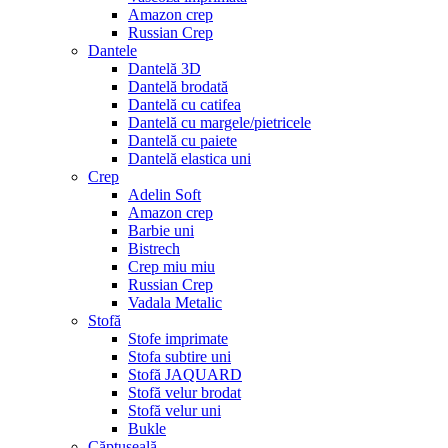
Amazon crep
Russian Crep
Dantele
Dantelă 3D
Dantelă brodată
Dantelă cu catifea
Dantelă cu margele/pietricele
Dantelă cu paiete
Dantelă elastica uni
Crep
Adelin Soft
Amazon crep
Barbie uni
Bistrech
Crep miu miu
Russian Crep
Vadala Metalic
Stofă
Stofe imprimate
Stofa subtire uni
Stofă JAQUARD
Stofă velur brodat
Stofă velur uni
Bukle
Căptușeală