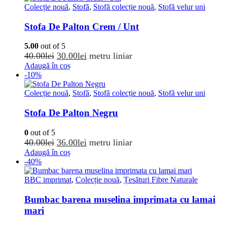
fost:
29.00lei.
Colecție nouă
,
Stofă
,
Stofă colecție nouă
,
Stofă velur uni
35.00lei.
Stofa De Palton Crem / Unt
5.00
out of 5
Prețul
Prețul
40.00
lei
30.00
lei
metru liniar
inițial
curent
Adaugă în coș
-10%
a
este:
fost:
30.00lei.
Colecție nouă
,
Stofă
,
Stofă colecție nouă
,
Stofă velur uni
40.00lei.
Stofa De Palton Negru
0
out of 5
Prețul
Prețul
40.00
lei
36.00
lei
metru liniar
inițial
curent
Adaugă în coș
-40%
a
este:
fost:
36.00lei.
BBC imprimat
,
Colecție nouă
,
Țesături Fibre Naturale
40.00lei.
Bumbac barena muselina imprimata cu lamai
mari