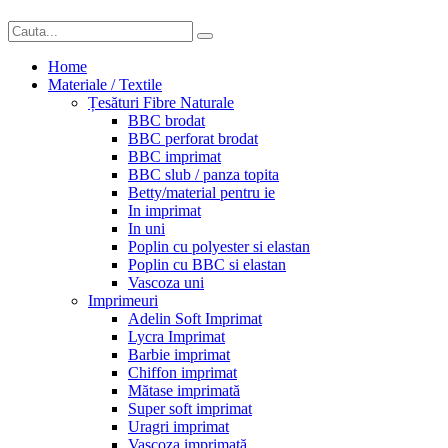
Home
Materiale / Textile
Țesături Fibre Naturale
BBC brodat
BBC perforat brodat
BBC imprimat
BBC slub / panza topita
Betty/material pentru ie
In imprimat
In uni
Poplin cu polyester si elastan
Poplin cu BBC si elastan
Vascoza uni
Imprimeuri
Adelin Soft Imprimat
Lycra Imprimat
Barbie imprimat
Chiffon imprimat
Mătase imprimată
Super soft imprimat
Uragri imprimat
Vascoza imprimată