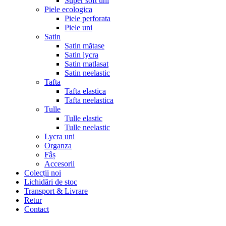
Super soft uni
Piele ecologica
Piele perforata
Piele uni
Satin
Satin mătase
Satin lycra
Satin matlasat
Satin neelastic
Tafta
Tafta elastica
Tafta neelastica
Tulle
Tulle elastic
Tulle neelastic
Lycra uni
Organza
Fâș
Accesorii
Colecții noi
Lichidări de stoc
Transport & Livrare
Retur
Contact