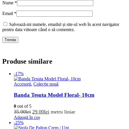
Nume
*
Email
*
Salvează-mi numele, emailul și site-ul web în acest navigator
pentru data viitoare când o să comentez.
Produse similare
-17%
Accesorii
,
Colecție nouă
Banda Tesuta Model Floral- 10cm
0
out of 5
Prețul
Prețul
35.00
lei
29.00
lei
metru liniar
inițial
curent
Adaugă în coș
-25%
a
este: