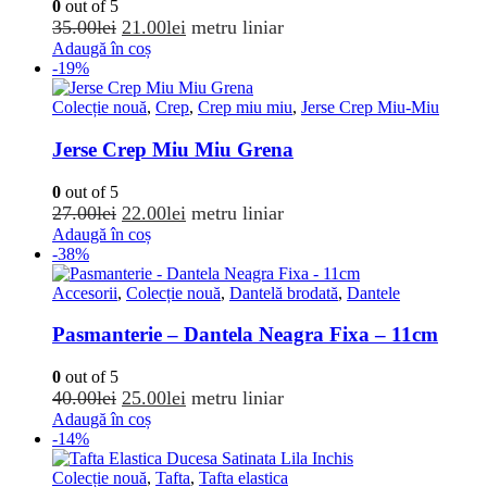
0
out of 5
Prețul
Prețul
35.00
lei
21.00
lei
metru liniar
inițial
curent
Adaugă în coș
-19%
a
este:
fost:
21.00lei.
Colecție nouă
,
Crep
,
Crep miu miu
,
Jerse Crep Miu-Miu
35.00lei.
Jerse Crep Miu Miu Grena
0
out of 5
Prețul
Prețul
27.00
lei
22.00
lei
metru liniar
inițial
curent
Adaugă în coș
-38%
a
este:
fost:
22.00lei.
Accesorii
,
Colecție nouă
,
Dantelă brodată
,
Dantele
27.00lei.
Pasmanterie – Dantela Neagra Fixa – 11cm
0
out of 5
Prețul
Prețul
40.00
lei
25.00
lei
metru liniar
inițial
curent
Adaugă în coș
-14%
a
este:
fost:
25.00lei.
Colecție nouă
,
Tafta
,
Tafta elastica