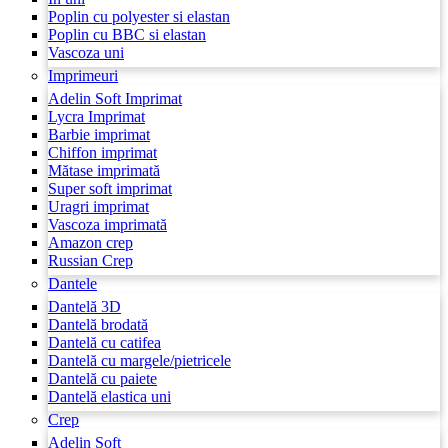
Poplin cu polyester si elastan
Poplin cu BBC si elastan
Vascoza uni
Imprimeuri
Adelin Soft Imprimat
Lycra Imprimat
Barbie imprimat
Chiffon imprimat
Mătase imprimată
Super soft imprimat
Uragri imprimat
Vascoza imprimată
Amazon crep
Russian Crep
Dantele
Dantelă 3D
Dantelă brodată
Dantelă cu catifea
Dantelă cu margele/pietricele
Dantelă cu paiete
Dantelă elastica uni
Crep
Adelin Soft