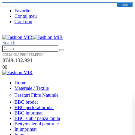
Nou!
Nou!
Favorite
Contul meu
Cont nou
|
Search
COMANDA PRIN TELEFON
0749.132.991
0
0
Home
Materiale / Textile
Țesături Fibre Naturale
BBC brodat
BBC perforat brodat
BBC imprimat
BBC slub / panza topita
Betty/material pentru ie
In imprimat
In uni