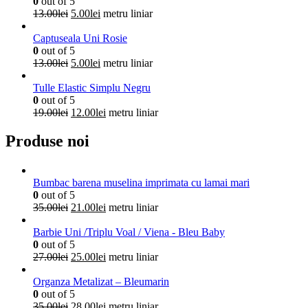
0
out of 5
Prețul
Prețul
13.00
lei
5.00
lei
metru liniar
inițial
curent
a
este:
Captuseala Uni Rosie
fost:
5.00lei.
0
out of 5
13.00lei.
Prețul
Prețul
13.00
lei
5.00
lei
metru liniar
inițial
curent
a
este:
Tulle Elastic Simplu Negru
fost:
5.00lei.
0
out of 5
13.00lei.
Prețul
Prețul
19.00
lei
12.00
lei
metru liniar
inițial
curent
a
este:
Produse noi
fost:
12.00lei.
19.00lei.
Bumbac barena muselina imprimata cu lamai mari
0
out of 5
Prețul
Prețul
35.00
lei
21.00
lei
metru liniar
inițial
curent
a
este:
Barbie Uni /Triplu Voal / Viena - Bleu Baby
fost:
21.00lei.
0
out of 5
35.00lei.
Prețul
Prețul
27.00
lei
25.00
lei
metru liniar
inițial
curent
a
este:
Organza Metalizat – Bleumarin
fost:
25.00lei.
0
out of 5
27.00lei.
Prețul
Prețul
35.00
lei
28.00
lei
metru liniar