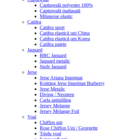
Captușeală polyester 100%
Captușeală matlasată
Milanesse elastic
Catifea
Catifea sport
Catifea elastică uni China
Catifea elastică uni Korea
Catifea paiete
Jaquard
BBC Jaquard
Jaquard metalic
Stofe Jaquard
Jerse
Jerse Ariana Imprimat
Knitting Jerse Imprimat Burberry
Jerse Metalic
Diving / Neopren
Carla antipilling
Jersey Melange
Jersey Melange Foil
Voal
Chiffon uni
Rose Chiffon Uni / Georgette
Triplu voal