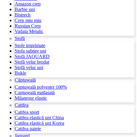
Amazon crep
Barbie uni
Bistrech
Crep miu miu
Russian Crep
Vadala Metalic
Stofă
Stofe imprimate
Stofa subtire uni
Stofă JAQUARD
Stofă velur brodat
Stofă velur uni
Bukle
Căptușeală
Captușeală polyester 100%
Captușeală matlasată
Milanesse elastic
Catifea
Catifea sport
Catifea elastică uni China
Catifea elastică uni Korea
Catifea paiete
Jaquard