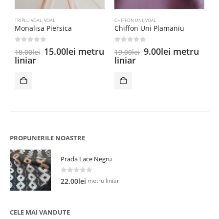
TRIPLU VOAL
,
VOAL
CHIFFON UNI
,
VOAL
C
Monalisa Piersica
Chiffon Uni Plamaniu
C
0
out of 5
0
out of 5
5
Prețul
Prețul
Prețul
Prețul
15.00
lei
metru
9.00
lei
metru
18.00
lei
19.00
lei
1
inițial
curent
inițial
curent
liniar
liniar
l
a
este:
a
este:
fost:
15.00lei.
fost:
9.00lei.
18.00lei.
19.00lei.
PROPUNERILE NOASTRE
Prada Lace Negru
0
out of 5
metru liniar
22.00
lei
CELE MAI VANDUTE