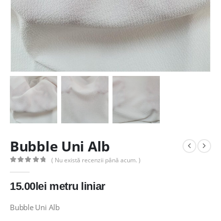
Bubble Uni Alb
( Nu există recenzii până acum. )
0
out of 5
15.00
lei
metru liniar
Bubble Uni Alb