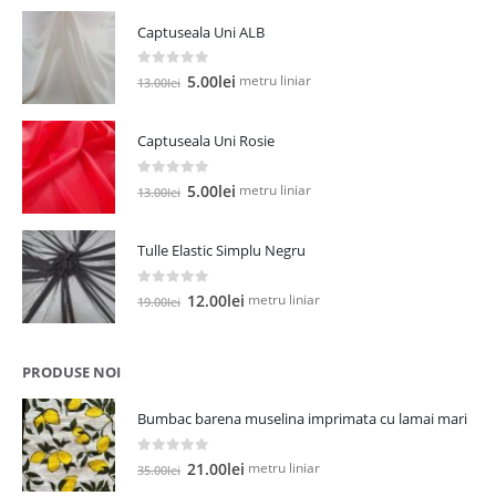
Captuseala Uni ALB
0
out of 5
Prețul
Prețul
metru liniar
5.00
lei
13.00
lei
inițial
curent
a
este:
Captuseala Uni Rosie
fost:
5.00lei.
13.00lei.
0
out of 5
Prețul
Prețul
metru liniar
5.00
lei
13.00
lei
inițial
curent
a
este:
Tulle Elastic Simplu Negru
fost:
5.00lei.
13.00lei.
0
out of 5
Prețul
Prețul
metru liniar
12.00
lei
19.00
lei
inițial
curent
a
este:
fost:
12.00lei.
PRODUSE NOI
19.00lei.
Bumbac barena muselina imprimata cu lamai mari
0
out of 5
Prețul
Prețul
metru liniar
21.00
lei
35.00
lei
inițial
curent