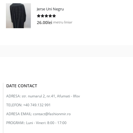
Jerse Uni Negru
5.00
out of 5
metru liniar
26.00
lei
DATE CONTACT
ADRESA:
str. numarul 2, nr.41, Afumati - Ilfov
TELEFON:
+40 749.132 991
ADRESA EMAIL:
contact@fashionmir.ro
PROGRAM::
Luni - Vineri: 8:00 - 17:00