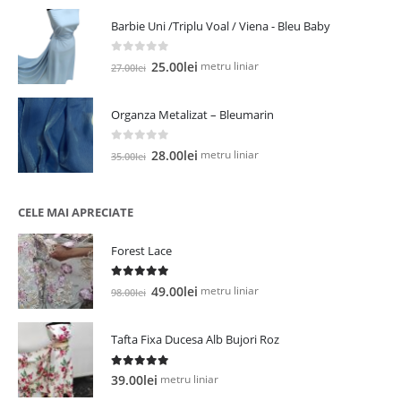
a
este:
Barbie Uni /Triplu Voal / Viena - Bleu Baby
fost:
21.00lei.
35.00lei.
0
out of 5
Prețul
Prețul
metru liniar
25.00
lei
27.00
lei
inițial
curent
a
este:
Organza Metalizat – Bleumarin
fost:
25.00lei.
27.00lei.
0
out of 5
Prețul
Prețul
metru liniar
28.00
lei
35.00
lei
inițial
curent
a
este:
fost:
28.00lei.
CELE MAI APRECIATE
35.00lei.
Forest Lace
5.00
out of 5
Prețul
Prețul
metru liniar
49.00
lei
98.00
lei
inițial
curent
a
este:
Tafta Fixa Ducesa Alb Bujori Roz
fost:
49.00lei.
98.00lei.
5.00
out of 5
metru liniar
39.00
lei