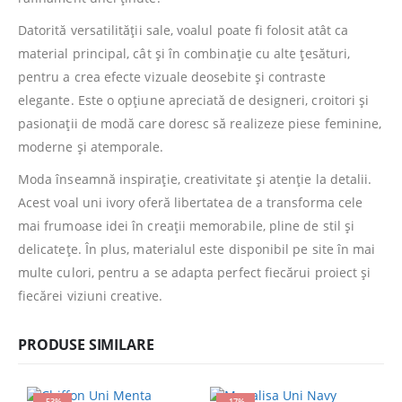
Datorită versatilității sale, voalul poate fi folosit atât ca
material principal, cât și în combinație cu alte țesături,
pentru a crea efecte vizuale deosebite și contraste
elegante. Este o opțiune apreciată de designeri, croitori și
pasionații de modă care doresc să realizeze piese feminine,
moderne și atemporale.
Moda înseamnă inspirație, creativitate și atenție la detalii.
Acest voal uni ivory oferă libertatea de a transforma cele
mai frumoase idei în creații memorabile, pline de stil și
delicatețe. În plus, materialul este disponibil pe site în mai
multe culori, pentru a se adapta perfect fiecărui proiect și
fiecărei viziuni creative.
PRODUSE SIMILARE
-53%
-17%