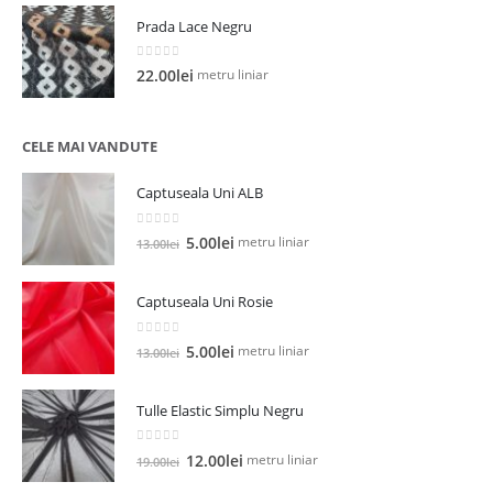
Prada Lace Negru
0
out of 5
metru liniar
22.00
lei
CELE MAI VANDUTE
Captuseala Uni ALB
0
out of 5
Prețul
Prețul
metru liniar
5.00
lei
13.00
lei
inițial
curent
a
este:
Captuseala Uni Rosie
fost:
5.00lei.
13.00lei.
0
out of 5
Prețul
Prețul
metru liniar
5.00
lei
13.00
lei
inițial
curent
a
este:
Tulle Elastic Simplu Negru
fost:
5.00lei.
13.00lei.
0
out of 5
Prețul
Prețul
metru liniar
12.00
lei
19.00
lei
inițial
curent