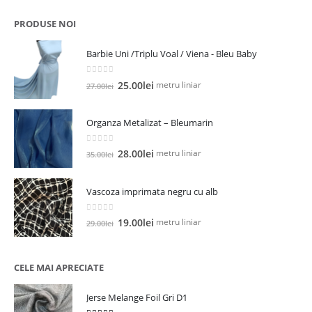
a
este:
fost:
12.00lei.
PRODUSE NOI
19.00lei.
Barbie Uni /Triplu Voal / Viena - Bleu Baby
0
out of 5
Prețul
Prețul
metru liniar
25.00
lei
27.00
lei
inițial
curent
a
este:
Organza Metalizat – Bleumarin
fost:
25.00lei.
27.00lei.
0
out of 5
Prețul
Prețul
metru liniar
28.00
lei
35.00
lei
inițial
curent
a
este:
Vascoza imprimata negru cu alb
fost:
28.00lei.
35.00lei.
0
out of 5
Prețul
Prețul
metru liniar
19.00
lei
29.00
lei
inițial
curent
a
este:
fost:
19.00lei.
CELE MAI APRECIATE
29.00lei.
Jerse Melange Foil Gri D1