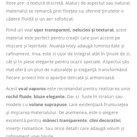
Rose are o textură discretă. Alaturi de aspectul sau natural,
materialul se remarcă prin finețea sa, oferind ținutelor o
cădere fluidă și un aer sofisticat.
Fiind un voal
ușor transparent, nelucios și texturat
, acest
material este perfect pentru creații care pun accent pe
mișcare și lejeritate. Nuanța ivory adaugă luminozitate și
rafinament. Insa, este si ușor de integrat atât în ținute de zi,
cât și în piese elegante pentru ocazii speciale. Aspectul său
mat oferă un plus de naturalețe și eleganță, transformând
fiecare proiect într-o apariție delicată și armonioasă.
Acest
voal vaporos
este recomandat pentru realizarea unor
rochii fluide
,
bluze elegante.
Dar si fuste în straturi sau
modele cu
volane suprapuse
, care evidențiază frumusețea
și mișcarea materialului. De asemenea, este o alegere
excelentă pentru
mâneci transparente
,
clini decorativi
,
inserții romantice. Sau orice detalii care adaugă volum și
rafinament unei ținute.