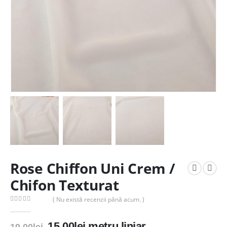
Rose Chiffon Uni Crem /
Chifon Texturat
( Nu există recenzii până acum. )
0
out of 5
Prețul
Prețul
15.00
lei
metru liniar