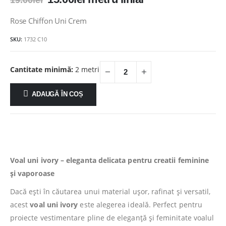
19.00
lei
inițial
curent
a
este:
Rose Chiffon Uni Crem
fost:
15.00lei.
SKU:
1732 C10
19.00lei.
Cantitate minimă:
2 metri
ADAUGĂ ÎN COȘ
Voal uni ivory – eleganta delicata pentru creatii feminine
și vaporoase
Dacă ești în căutarea unui material ușor, rafinat și versatil,
acest
voal uni ivory
este alegerea ideală. Perfect pentru
proiecte vestimentare pline de eleganță și feminitate voalul