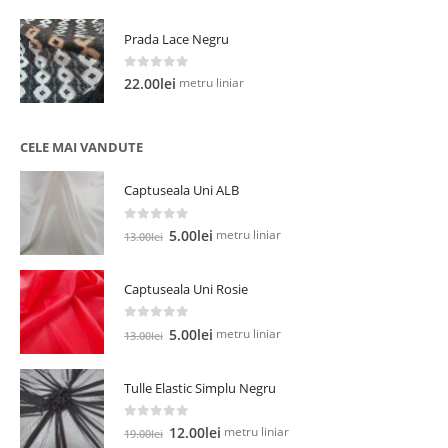
Prada Lace Negru
0
out of 5
metru liniar
22.00
lei
CELE MAI VANDUTE
Captuseala Uni ALB
0
out of 5
Prețul
Prețul
metru liniar
5.00
lei
13.00
lei
inițial
curent
a
este:
Captuseala Uni Rosie
fost:
5.00lei.
13.00lei.
0
out of 5
Prețul
Prețul
metru liniar
5.00
lei
13.00
lei
inițial
curent
a
este:
Tulle Elastic Simplu Negru
fost:
5.00lei.
13.00lei.
0
out of 5
Prețul
Prețul
metru liniar
12.00
lei
19.00
lei