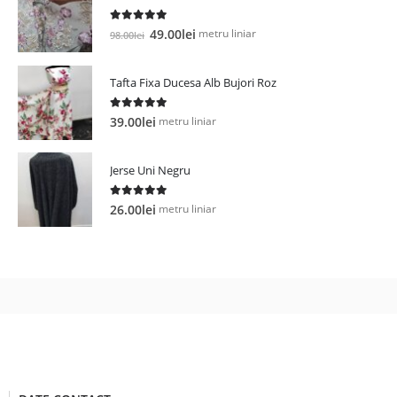
5.00
out of 5
Prețul
Prețul
metru liniar
49.00
lei
98.00
lei
inițial
curent
a
este:
Tafta Fixa Ducesa Alb Bujori Roz
fost:
49.00lei.
98.00lei.
5.00
out of 5
metru liniar
39.00
lei
Jerse Uni Negru
5.00
out of 5
metru liniar
26.00
lei