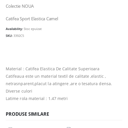
a
este:
Colectie NOUA
fost:
26.00lei.
48.00lei.
Catifea Sport Elastica Camel
Availability:
Stoc epuizat
SKU:
3392C5
Material : Catifea Elastica De Calitate Superioara
Catifeaua este un material textil de calitate ,elastic ,
netrasnparent,placut la atingere ,are o tesatura densa.
Diverse culori
Latime rola material : 1.47 metri
PRODUSE SIMILARE