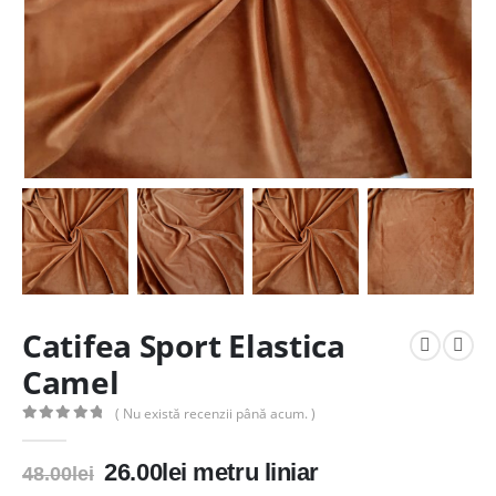
Catifea Sport Elastica
Camel
( Nu există recenzii până acum. )
0
out of 5
Prețul
Prețul
26.00
lei
metru liniar
48.00
lei
inițial
curent