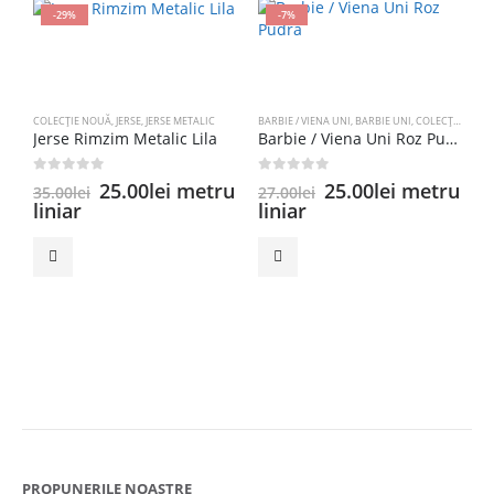
-29%
-7%
COLECȚIE NOUĂ
,
JERSE
,
JERSE METALIC
BARBIE / VIENA UNI
,
BARBIE UNI
,
COLECȚIE NOUĂ
Jerse Rimzim Metalic Lila
Barbie / Viena Uni Roz Pudra
0
out of 5
0
out of 5
Prețul
Prețul
Prețul
Prețul
25.00
lei
metru
25.00
lei
metru
35.00
lei
27.00
lei
inițial
curent
inițial
curent
liniar
liniar
a
este:
a
este:
C
S
fost:
25.00lei.
fost:
25.00lei.
35.00lei.
27.00lei.
0
4
l
PROPUNERILE NOASTRE