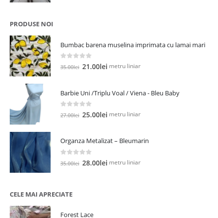
inițial
curent
a
este:
fost:
12.00lei.
PRODUSE NOI
19.00lei.
Bumbac barena muselina imprimata cu lamai mari
0
out of 5
Prețul
Prețul
metru liniar
21.00
lei
35.00
lei
inițial
curent
a
este:
Barbie Uni /Triplu Voal / Viena - Bleu Baby
fost:
21.00lei.
35.00lei.
0
out of 5
Prețul
Prețul
metru liniar
25.00
lei
27.00
lei
inițial
curent
a
este:
Organza Metalizat – Bleumarin
fost:
25.00lei.
27.00lei.
0
out of 5
Prețul
Prețul
metru liniar
28.00
lei
35.00
lei
inițial
curent
a
este:
fost:
28.00lei.
CELE MAI APRECIATE
35.00lei.
Forest Lace