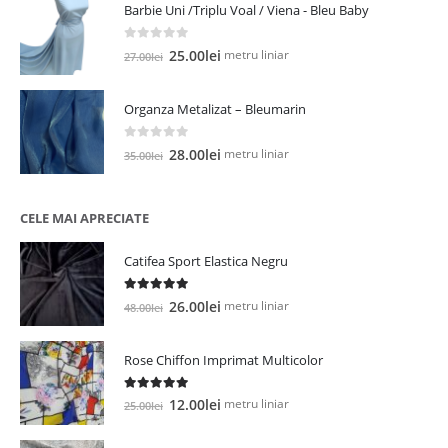
Barbie Uni /Triplu Voal / Viena - Bleu Baby
fost:
21.00lei.
35.00lei.
0
out of 5
Prețul
Prețul
metru liniar
25.00
lei
27.00
lei
inițial
curent
a
este:
Organza Metalizat – Bleumarin
fost:
25.00lei.
27.00lei.
0
out of 5
Prețul
Prețul
metru liniar
28.00
lei
35.00
lei
inițial
curent
a
este:
fost:
28.00lei.
CELE MAI APRECIATE
35.00lei.
Catifea Sport Elastica Negru
5.00
out of 5
Prețul
Prețul
metru liniar
26.00
lei
48.00
lei
inițial
curent
a
este:
Rose Chiffon Imprimat Multicolor
fost:
26.00lei.
48.00lei.
5.00
out of 5
Prețul
Prețul
metru liniar
12.00
lei
25.00
lei
inițial
curent
a
este: