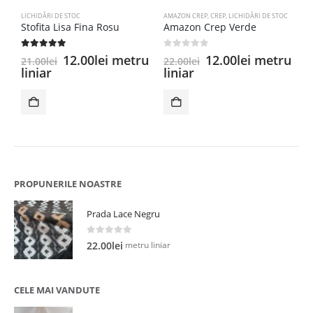
LICHIDĂRI DE STOC
AMAZON CREP
,
CREP
,
LICHIDĂRI DE STOC
D
Stofita Lisa Fina Rosu
Amazon Crep Verde
P
5.00
out of 5
0
out of 5
0
Prețul
Prețul
Prețul
Prețul
12.00
lei
metru
12.00
lei
metru
2
21.00
lei
22.00
lei
inițial
curent
inițial
curent
liniar
liniar
a
este:
a
este:
fost:
12.00lei.
fost:
12.00lei.
21.00lei.
22.00lei.
PROPUNERILE NOASTRE
Prada Lace Negru
0
out of 5
metru liniar
22.00
lei
CELE MAI VANDUTE