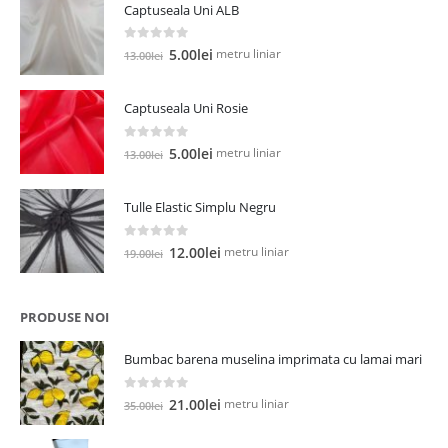
Captuseala Uni ALB
0
out of 5
Prețul
Prețul
metru liniar
5.00
lei
13.00
lei
inițial
curent
a
este:
Captuseala Uni Rosie
fost:
5.00lei.
13.00lei.
0
out of 5
Prețul
Prețul
metru liniar
5.00
lei
13.00
lei
inițial
curent
a
este:
Tulle Elastic Simplu Negru
fost:
5.00lei.
13.00lei.
0
out of 5
Prețul
Prețul
metru liniar
12.00
lei
19.00
lei
inițial
curent
a
este:
fost:
12.00lei.
PRODUSE NOI
19.00lei.
Bumbac barena muselina imprimata cu lamai mari
0
out of 5
Prețul
Prețul
metru liniar
21.00
lei
35.00
lei
inițial
curent
a
este: