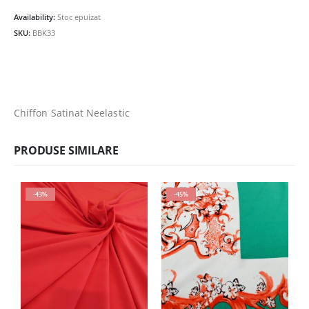
fost:
12.00lei.
Availability:
Stoc epuizat
25.00lei.
SKU:
BBK33
Chiffon Satinat Neelastic
PRODUSE SIMILARE
-43%
-45%