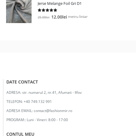
Jerse Melange Foil Gri D1
fost:
12.00lei.
25.00lei.
5.00
out of 5
Prețul
Prețul
metru liniar
12.00
lei
25.00
lei
inițial
curent
a
este:
fost:
12.00lei.
25.00lei.
DATE CONTACT
ADRESA:
str. numarul 2, nr.41, Afumati - Ilfov
TELEFON:
+40 749.132 991
ADRESA EMAIL:
contact@fashionmir.ro
PROGRAM::
Luni - Vineri: 8:00 - 17:00
CONTUL MEU