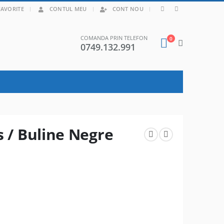
|
FAVORITE
CONTUL MEU
CONT NOU
COMANDA PRIN TELEFON
0
0749.132.991
s / Buline Negre