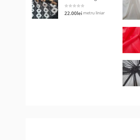
0
out of 5
metru liniar
22.00
lei