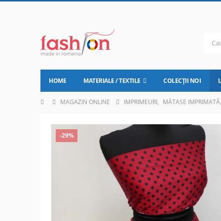
HOME
MATERIALE / TEXTILE
COLECȚII NOI
MAGAZIN ONLINE
IMPRIMEURI
,
MĂTASE IMPRIMATĂ
-29%