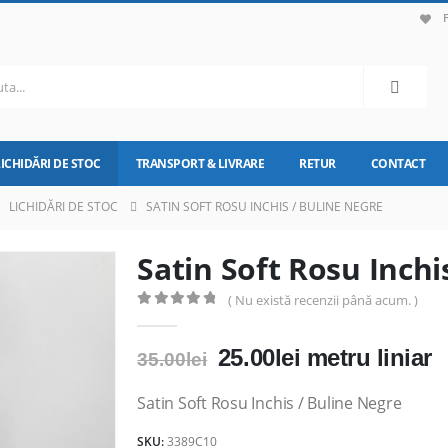
LICHIDĂRI DE STOC
TRANSPORT & LIVRARE
RETUR
CONTACT
,
LICHIDĂRI DE STOC
SATIN SOFT ROSU INCHIS / BULINE NEGRE
Satin Soft Rosu Inchi
( Nu există recenzii până acum. )
0
out of 5
Prețul
Prețul
25.00
lei
metru liniar
35.00
lei
inițial
curent
a
este:
Satin Soft Rosu Inchis / Buline Negre
fost:
25.00lei.
SKU:
3389C10