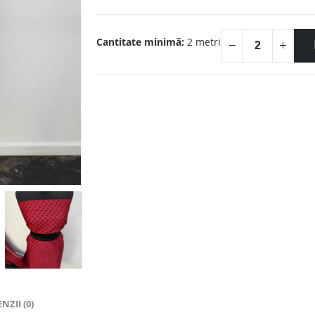
35.00lei.
Cantitate minimă:
2 metri
NZII (0)