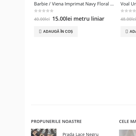
Barbie / Viena Imprimat Navy Floral / Roz
0
out of 5
0
out of
Prețul
Prețul
15.00
lei
metru liniar
40.00
lei
48.00
le
inițial
curent
a
este:
ADAUGĂ ÎN COȘ
AD
fost:
15.00lei.
40.00lei.
PROPUNERILE NOASTRE
CELE M
Prada Lace Negru