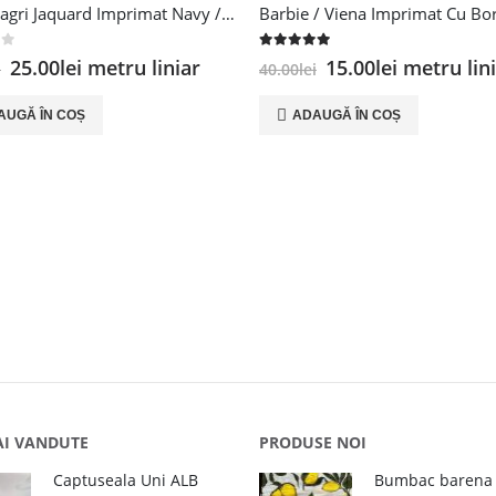
Voal Uragri Jaquard Imprimat Navy / Roz
 5
5.00
out of 5
Prețul
Prețul
Prețul
Prețul
25.00
lei
metru liniar
15.00
lei
metru lin
i
40.00
lei
inițial
curent
inițial
curent
a
este:
a
este:
AUGĂ ÎN COȘ
ADAUGĂ ÎN COȘ
fost:
25.00lei.
fost:
15.00lei.
48.00lei.
40.00lei.
AI VANDUTE
PRODUSE NOI
Captuseala Uni ALB