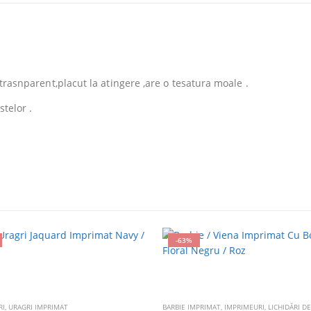
 trasnparent,placut la atingere ,are o tesatura moale .
stelor .
-63%
RI
,
URAGRI IMPRIMAT
BARBIE IMPRIMAT
,
IMPRIMEURI
,
LICHIDĂRI D