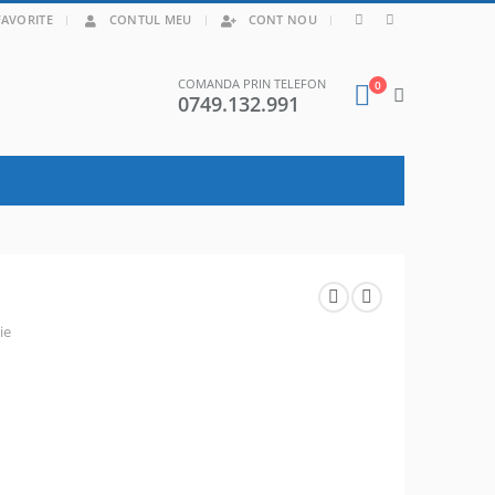
|
FAVORITE
CONTUL MEU
CONT NOU
COMANDA PRIN TELEFON
0
0749.132.991
ie