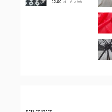
metru liniar
22.00
lei
DATE CONTACT