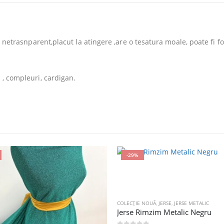
 , netrasnparent,placut la atingere ,are o tesatura moale, poate fi f
i , compleuri, cardigan.
-29%
COLECȚIE NOUĂ
,
JERSE
,
JERSE METALIC
Jerse Rimzim Metalic Negru