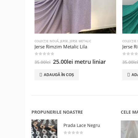
COLECȚIE NOUĂ
,
JERSE
,
JERSE METALIC
COLECȚIE
Jerse Rimzim Metalic Lila
Jerse 
0
out of 5
0
out of
Prețul
Prețul
25.00
lei
metru liniar
35.00
lei
35.00
le
inițial
curent
a
este:
ADAUGĂ ÎN COȘ
AD
fost:
25.00lei.
35.00lei.
PROPUNERILE NOASTRE
CELE M
Prada Lace Negru
0
out of 5