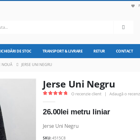
LICHIDĂRI DE STOC
TRANSPORT & LIVRARE
RETUR
CONTACT
E NOUĂ
JERSE UNI NEGRU
Jerse Uni Negru
O recenzie client
|
Adaugă o recenz
5.00
out of 5
26.00
lei
metru liniar
Jerse Uni Negru
SKU:
4515C8