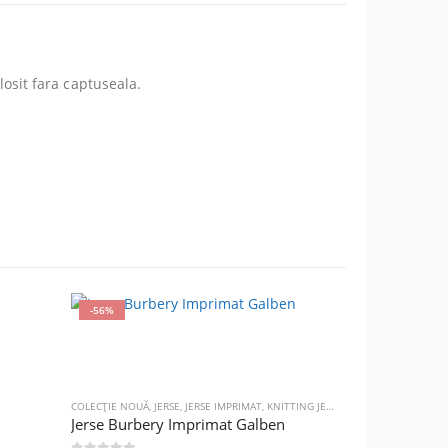
olosit fara captuseala.
-56%
-52%
COLECȚIE NOUĂ
,
JERSE
,
JERSE IMPRIMAT
,
KNITTING JERSE IMPRIMAT BURBERRY
Jerse Burbery Imprimat Galben