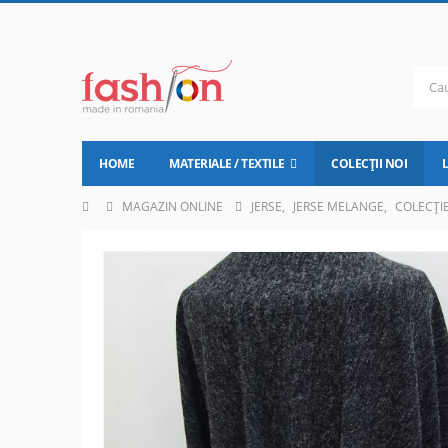
HOME
MATERIALE / TEXTILE
COLECȚII NOI
MAGAZIN ONLINE
JERSE
,
JERSE MELANGE
,
COLECȚI