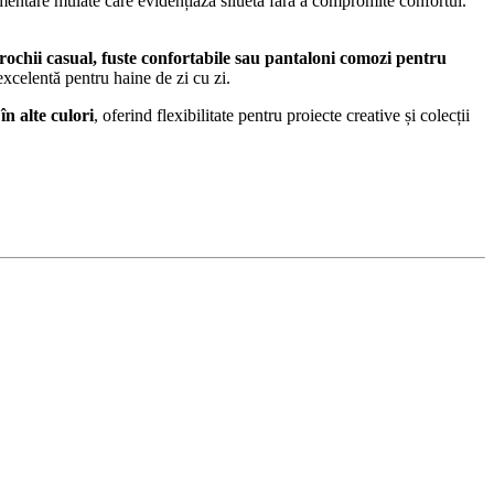
timentare mulate care evidențiază silueta fără a compromite confortul.
, rochii casual, fuste confortabile sau pantaloni comozi pentru
excelentă pentru haine de zi cu zi.
 în alte culori
, oferind flexibilitate pentru proiecte creative și colecții