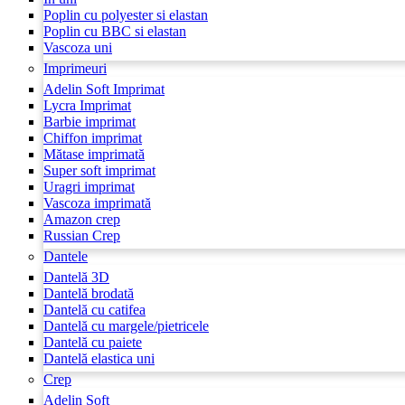
Poplin cu polyester si elastan
Poplin cu BBC si elastan
Vascoza uni
Imprimeuri
Adelin Soft Imprimat
Lycra Imprimat
Barbie imprimat
Chiffon imprimat
Mătase imprimată
Super soft imprimat
Uragri imprimat
Vascoza imprimată
Amazon crep
Russian Crep
Dantele
Dantelă 3D
Dantelă brodată
Dantelă cu catifea
Dantelă cu margele/pietricele
Dantelă cu paiete
Dantelă elastica uni
Crep
Adelin Soft