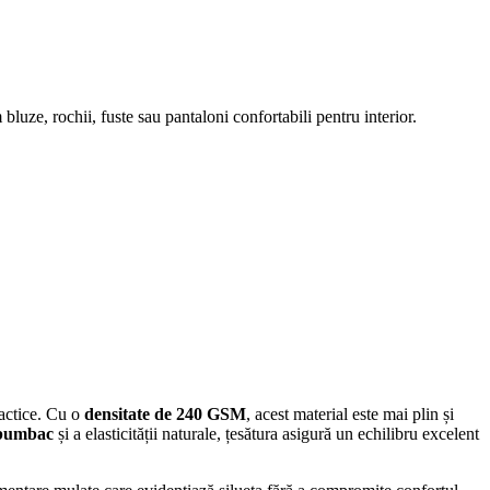
bluze, rochii, fuste sau pantaloni confortabili pentru interior.
ractice. Cu o
densitate de 240 GSM
, acest material este mai plin și
 bumbac
și a elasticității naturale, țesătura asigură un echilibru excelent