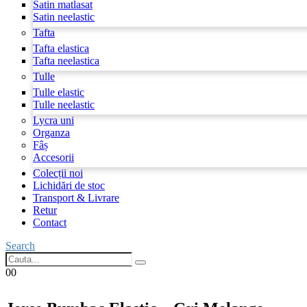
Satin matlasat
Satin neelastic
Tafta
Tafta elastica
Tafta neelastica
Tulle
Tulle elastic
Tulle neelastic
Lycra uni
Organza
Fâș
Accesorii
Colecții noi
Lichidări de stoc
Transport & Livrare
Retur
Contact
Search
0
0