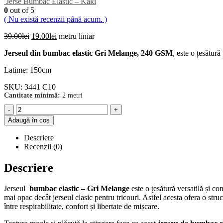
Jerse Bumbac Elastic – Kaki
0
out of 5
( Nu există recenzii până acum. )
Prețul
Prețul
39.00
lei
19.00
lei
metru liniar
inițial
curent
Jerseul din bumbac elastic Gri Melange, 240 GSM
, este o țesătur
a
este:
fost:
19.00lei.
Latime: 150cm
39.00lei.
SKU:
3441 C10
Cantitate minimă:
2 metri
-
+
Adaugă în coș
Descriere
Recenzii (0)
Descriere
Jerseul
bumbac elastic – Gri Melange
este o țesătură versatilă și co
mai opac decât jerseul clasic pentru tricouri. Astfel acesta ofera o str
între respirabilitate, confort și libertate de mișcare.