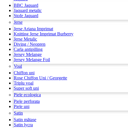
BBC Jaquard
Jaquard metalic
Stofe Jaquard
Jerse
Jerse Ariana Imprimat
Knitting Jerse Imprimat Burberry
Jerse Metalic
Diving / Neopren
Carla antipilling
Jersey Melange
Jersey Melange Foil
Voal
Chiffon uni
Rose Chiffon Uni / Georgette
Triplu voal
Super soft uni
Piele ecologica
Piele perforata
Piele uni
Satin
Satin mătase
Satin lycra