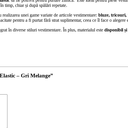
astic
să fie potrivit pentru purtare zilnică. Este ideal pentru piese ves
n timp, chiar și după spălări repetate.
u realizarea unei game variate de articole vestimentare:
bluze, tricouri
itate pentru a fi purtat fără strat suplimentar, ceea ce îl face o alegere 
at în diverse stiluri vestimentare. În plus, materialul este
disponibil și
 Elastic – Gri Melange”