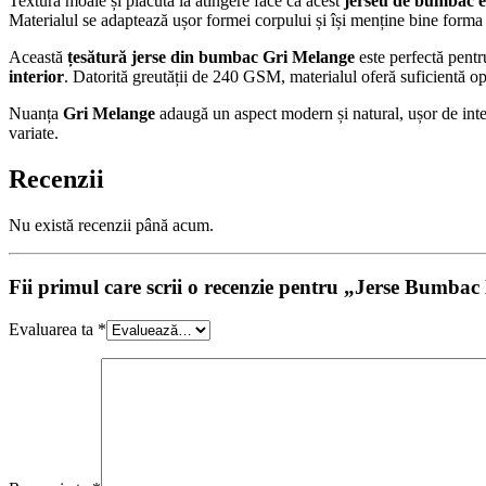
Textura moale și plăcută la atingere face ca acest
jerseu de bumbac el
Materialul se adaptează ușor formei corpului și își menține bine forma î
Această
țesătură jerse din bumbac Gri Melange
este perfectă pentr
interior
. Datorită greutății de 240 GSM, materialul oferă suficientă opac
Nuanța
Gri Melange
adaugă un aspect modern și natural, ușor de integr
variate.
Recenzii
Nu există recenzii până acum.
Fii primul care scrii o recenzie pentru „Jerse Bumbac
Evaluarea ta
*