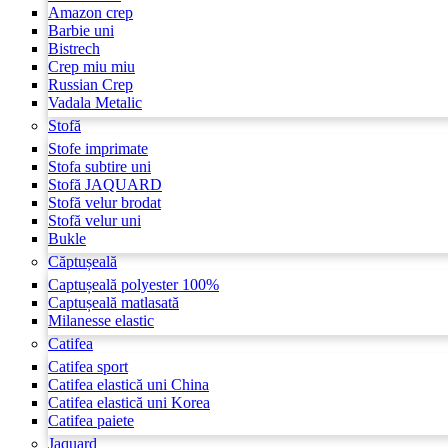
Amazon crep
Barbie uni
Bistrech
Crep miu miu
Russian Crep
Vadala Metalic
Stofă
Stofe imprimate
Stofa subtire uni
Stofă JAQUARD
Stofă velur brodat
Stofă velur uni
Bukle
Căptușeală
Captușeală polyester 100%
Captușeală matlasată
Milanesse elastic
Catifea
Catifea sport
Catifea elastică uni China
Catifea elastică uni Korea
Catifea paiete
Jaquard