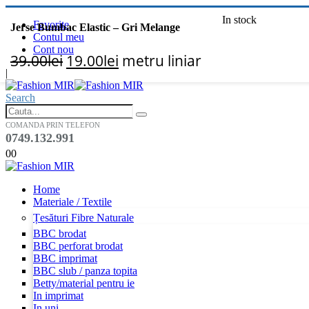
In stock
Favorite
Jerse Bumbac Elastic – Gri Melange
Contul meu
Cont nou
Prețul
Prețul
39.00
lei
19.00
lei
metru liniar
|
inițial
curent
Search
a
este:
fost:
19.00lei.
COMANDA PRIN TELEFON
0749.132.991
39.00lei.
0
0
Home
Materiale / Textile
Țesături Fibre Naturale
BBC brodat
BBC perforat brodat
BBC imprimat
BBC slub / panza topita
Betty/material pentru ie
In imprimat
In uni