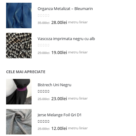
a
este:
Organza Metalizat – Bleumarin
fost:
25.00lei.
27.00lei.
0
out of 5
Prețul
Prețul
metru liniar
28.00
lei
35.00
lei
inițial
curent
a
este:
Vascoza imprimata negru cu alb
fost:
28.00lei.
35.00lei.
0
out of 5
Prețul
Prețul
metru liniar
19.00
lei
29.00
lei
inițial
curent
a
este:
fost:
19.00lei.
CELE MAI APRECIATE
29.00lei.
Bistrech Uni Negru
5.00
out of 5
Prețul
Prețul
metru liniar
23.00
lei
25.00
lei
inițial
curent
a
este:
Jerse Melange Foil Gri D1
fost:
23.00lei.
25.00lei.
5.00
out of 5
Prețul
Prețul
metru liniar
12.00
lei
25.00
lei
inițial
curent