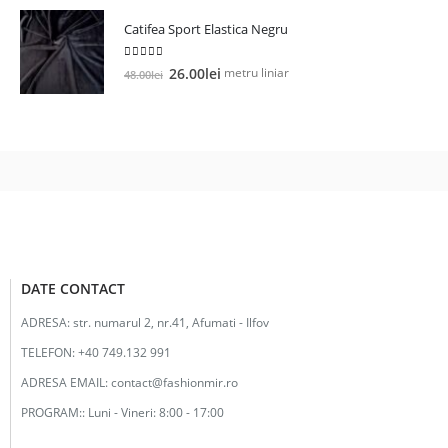
a
este:
Catifea Sport Elastica Negru
fost:
12.00lei.
25.00lei.
5.00
out of 5
Prețul
Prețul
metru liniar
26.00
lei
48.00
lei
inițial
curent
a
este:
fost:
26.00lei.
48.00lei.
DATE CONTACT
ADRESA:
str. numarul 2, nr.41, Afumati - Ilfov
TELEFON:
+40 749.132 991
ADRESA EMAIL:
contact@fashionmir.ro
PROGRAM::
Luni - Vineri: 8:00 - 17:00