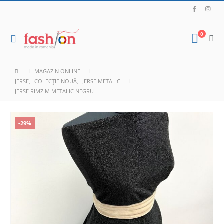
0
MAGAZIN ONLINE
JERSE
,
COLECȚIE NOUĂ
,
JERSE METALIC
JERSE RIMZIM METALIC NEGRU
-29%