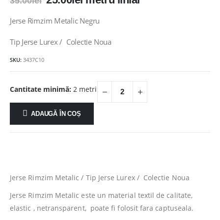
35.00
lei
inițial
curent
a
este:
Jerse Rimzim Metalic Negru
fost:
25.00lei.
35.00lei.
Tip Jerse Lurex / Colectie Noua
SKU:
3437C10
Cantitate minimă:
2 metri
ADAUGĂ ÎN COȘ
Jerse Rimzim Metalic / Tip Jerse Lurex / Colectie Noua
Jerse Rimzim Metalic este un material textil de calitate,
elastic , netransparent, poate fi folosit fara captuseala.