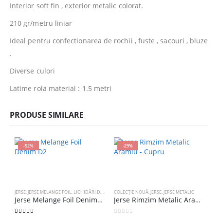
Interior soft fin , exterior metalic colorat.
210 gr/metru liniar
Ideal pentru confectionarea de rochii , fuste , sacouri , bluze
.
Diverse culori
Latime rola material : 1.5 metri
PRODUSE SIMILARE
-52%
-29%
JERSE
,
JERSE MELANGE FOIL
,
LICHIDĂRI DE STOC
COLECȚIE NOUĂ
,
JERSE
,
JERSE METALIC
Jerse Melange Foil Denim D2
Jerse Rimzim Metalic Aramiu – Cupru