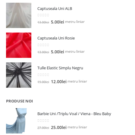
Captuseala Uni ALB
0
out of 5
Prețul
Prețul
metru liniar
5.00
lei
13.00
lei
inițial
curent
a
este:
Captuseala Uni Rosie
fost:
5.00lei.
13.00lei.
0
out of 5
Prețul
Prețul
metru liniar
5.00
lei
13.00
lei
inițial
curent
a
este:
Tulle Elastic Simplu Negru
fost:
5.00lei.
13.00lei.
0
out of 5
Prețul
Prețul
metru liniar
12.00
lei
19.00
lei
inițial
curent
a
este:
fost:
12.00lei.
PRODUSE NOI
19.00lei.
Barbie Uni /Triplu Voal / Viena - Bleu Baby
0
out of 5
Prețul
Prețul
metru liniar
25.00
lei
27.00
lei
inițial
curent