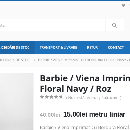
LICHIDĂRI DE STOC
TRANSPORT & LIVRARE
RETUR
CONTACT
LICHIDĂRI DE STOC
BARBIE / VIENA IMPRIMAT CU BORDURA FLORAL NAVY /
Barbie / Viena Impr
Floral Navy / Roz
( Nu există recenzii până acum. )
0
out of 5
Prețul
Prețul
15.00
lei
metru liniar
40.00
lei
inițial
curent
a
este:
Barbie / Viena Imprimat Cu Bordura Floral