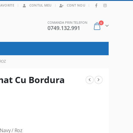
|
FAVORITE
CONTUL MEU
CONT NOU
COMANDA PRIN TELEFON
0
0749.132.991
 ROZ
imat Cu Bordura
 Navy / Roz