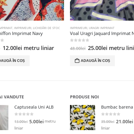
IMPRIMAT
,
IMPRIMEURI
,
LICHIDĂRI DE STOC
IMPRIMEURI
,
URAGRI IMPRIMAT
hiffon Imprimat Navy
 5
0
out of 5
Prețul
Prețul
Prețul
Prețul
12.00
lei
metru liniar
25.00
lei
metru lin
i
48.00
lei
inițial
curent
inițial
curent
a
este:
a
este:
DAUGĂ ÎN COȘ
ADAUGĂ ÎN COȘ
fost:
12.00lei.
fost:
25.00lei.
25.00lei.
48.00lei.
AI VANDUTE
PRODUSE NOI
Captuseala Uni ALB
0
out of 5
0
out of 5
Prețul
Prețul
Prețul
metru
5.00
lei
21.00
lei
13.00
lei
35.00
lei
inițial
curent
inițial
liniar
liniar
a
este:
a