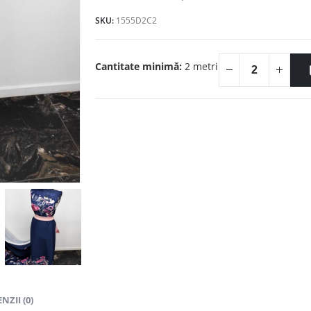
fost:
15.00lei.
SKU:
1555D2C2
40.00lei.
Cantitate minimă:
2 metri
NZII (0)