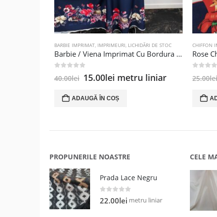
BARBIE IMPRIMAT
,
IMPRIMEURI
,
LICHIDĂRI DE STOC
CHIFFON 
Barbie / Viena Imprimat Cu Bordura Floral Navy / Rosu
Rose C
0
out of 5
0
out of
Prețul
Prețul
15.00
lei
metru liniar
40.00
lei
25.00
le
inițial
curent
a
este:
ADAUGĂ ÎN COȘ
A
fost:
15.00lei.
40.00lei.
PROPUNERILE NOASTRE
CELE M
Prada Lace Negru
0
out of 5
metru liniar
22.00
lei