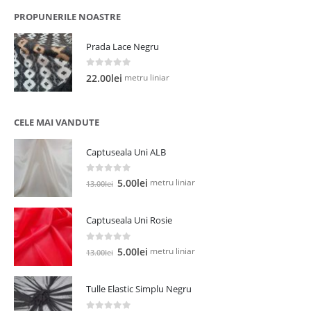
PROPUNERILE NOASTRE
Prada Lace Negru
0
out of 5
metru liniar
22.00
lei
CELE MAI VANDUTE
Captuseala Uni ALB
0
out of 5
Prețul
Prețul
metru liniar
5.00
lei
13.00
lei
inițial
curent
a
este:
Captuseala Uni Rosie
fost:
5.00lei.
13.00lei.
0
out of 5
Prețul
Prețul
metru liniar
5.00
lei
13.00
lei
inițial
curent
a
este:
Tulle Elastic Simplu Negru
fost:
5.00lei.
13.00lei.