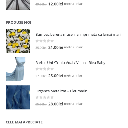
0
out of 5
Prețul
Prețul
metru liniar
12.00
lei
19.00
lei
inițial
curent
a
este:
fost:
12.00lei.
PRODUSE NOI
19.00lei.
Bumbac barena muselina imprimata cu lamai mari
0
out of 5
Prețul
Prețul
metru liniar
21.00
lei
35.00
lei
inițial
curent
a
este:
Barbie Uni /Triplu Voal / Viena - Bleu Baby
fost:
21.00lei.
35.00lei.
0
out of 5
Prețul
Prețul
metru liniar
25.00
lei
27.00
lei
inițial
curent
a
este:
Organza Metalizat – Bleumarin
fost:
25.00lei.
27.00lei.
0
out of 5
Prețul
Prețul
metru liniar
28.00
lei
35.00
lei
inițial
curent
a
este:
fost:
28.00lei.
CELE MAI APRECIATE
35.00lei.