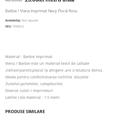
40.00
lei
inițial
curent
a
este:
Barbie / Viena Imprimat Navy Floral Rosu
fost:
15.00lei.
Availability:
Stoc epuizat
40.00lei.
SKU:
1555D12
Material : Barbie Imprimat
Viena / Barbie este un material textil de calitate
,netrasnparent,placut la atingere ,are o tesatura densa .
Ideala pentru confectionarea rochiilor ,bluzelor
,fustelor,jachetelor, compleurilor.
Diverse culori / imprimeuri
Latime rola material : 1.5 metri
PRODUSE SIMILARE