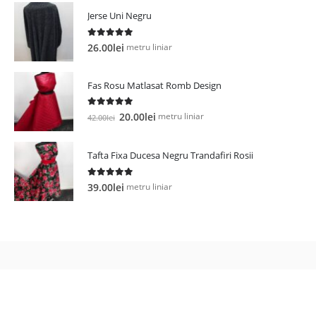
Jerse Uni Negru
5.00
out of 5
metru liniar
26.00
lei
Fas Rosu Matlasat Romb Design
5.00
out of 5
Prețul
Prețul
metru liniar
20.00
lei
42.00
lei
inițial
curent
a
este:
Tafta Fixa Ducesa Negru Trandafiri Rosii
fost:
20.00lei.
42.00lei.
5.00
out of 5
metru liniar
39.00
lei