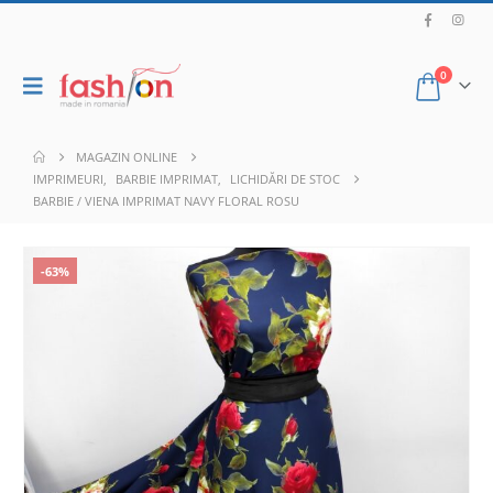
0
MAGAZIN ONLINE
IMPRIMEURI
,
BARBIE IMPRIMAT
,
LICHIDĂRI DE STOC
BARBIE / VIENA IMPRIMAT NAVY FLORAL ROSU
-63%