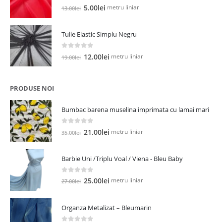
0
out of 5
Prețul
Prețul
metru liniar
5.00
lei
13.00
lei
inițial
curent
a
este:
Tulle Elastic Simplu Negru
fost:
5.00lei.
13.00lei.
0
out of 5
Prețul
Prețul
metru liniar
12.00
lei
19.00
lei
inițial
curent
a
este:
fost:
12.00lei.
PRODUSE NOI
19.00lei.
Bumbac barena muselina imprimata cu lamai mari
0
out of 5
Prețul
Prețul
metru liniar
21.00
lei
35.00
lei
inițial
curent
a
este:
Barbie Uni /Triplu Voal / Viena - Bleu Baby
fost:
21.00lei.
35.00lei.
0
out of 5
Prețul
Prețul
metru liniar
25.00
lei
27.00
lei
inițial
curent
a
este:
Organza Metalizat – Bleumarin
fost:
25.00lei.
27.00lei.