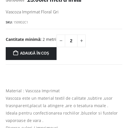
30.00
lei
inițial
curent
a
este:
Vascoza Imprimat Floral Gri
fost:
15.00lei.
SKU:
1509D2C1
30.00lei.
Cantitate minimă:
2 metri
ADAUGĂ ÎN COȘ
Material : Vascoza Imprimat
Vascoza este un material textil de calitate ,subtire ,usor
trasnparent,placut la atingere ,are o tesatura moale .
Ideala pentru confectionarea rochiilor ,bluzelor si fustelor
vaporoase de vara .
Diverse culori / imprimeuri