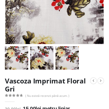
Vascoza Imprimat Floral
Gri
( Nu există recenzii până acum. )
0
out of 5
Prețul
Prețul
15.00
lei
metru liniar