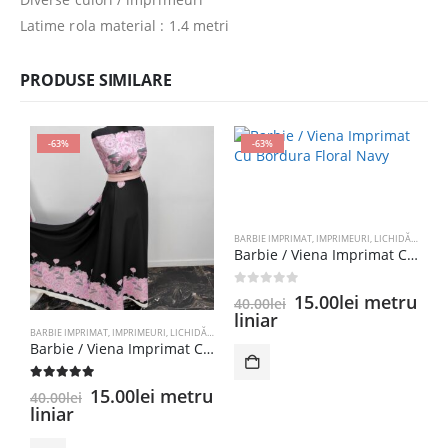
Latime rola material : 1.4 metri
PRODUSE SIMILARE
-63%
-63%
BARBIE IMPRIMAT
,
IMPRIMEURI
,
LICHIDĂRI DE STOC
Barbie / Viena Imprimat Cu Bordura Floral Navy
0
out of 5
Prețul
Prețul
15.00
lei
metru
40.00
lei
inițial
curent
liniar
a
este:
BARBIE IMPRIMAT
,
IMPRIMEURI
,
LICHIDĂRI DE STOC
I
Barbie / Viena Imprimat Cu Bordura Floral Negru / Roz
fost:
15.00lei.
40.00lei.
5.00
out of 5
0
Prețul
Prețul
15.00
lei
metru
40.00
lei
3
inițial
curent
liniar
l
a
este: