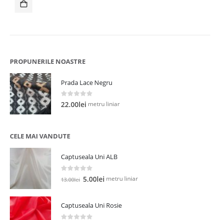
fost:
15.00lei.
40.00lei.
PROPUNERILE NOASTRE
Prada Lace Negru
0
out of 5
metru liniar
22.00
lei
CELE MAI VANDUTE
Captuseala Uni ALB
0
out of 5
Prețul
Prețul
metru liniar
5.00
lei
13.00
lei
inițial
curent
a
este:
Captuseala Uni Rosie
fost:
5.00lei.
13.00lei.