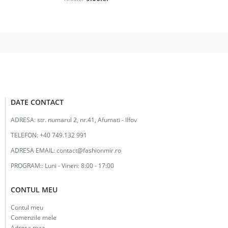
inițial
curent
a
este:
fost:
9.00lei.
19.00lei.
DATE CONTACT
ADRESA:
str. numarul 2, nr.41, Afumati - Ilfov
TELEFON:
+40 749.132 991
ADRESA EMAIL:
contact@fashionmir.ro
PROGRAM::
Luni - Vineri: 8:00 - 17:00
CONTUL MEU
Contul meu
Comenzile mele
Adresa mea