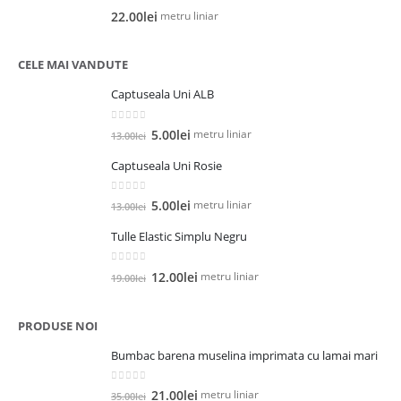
0
out of 5
metru liniar
22.00
lei
CELE MAI VANDUTE
Captuseala Uni ALB
0
out of 5
Prețul
Prețul
metru liniar
5.00
lei
13.00
lei
inițial
curent
Captuseala Uni Rosie
a
este:
fost:
5.00lei.
0
out of 5
Prețul
Prețul
13.00lei.
metru liniar
5.00
lei
13.00
lei
inițial
curent
Tulle Elastic Simplu Negru
a
este:
fost:
5.00lei.
0
out of 5
Prețul
Prețul
13.00lei.
metru liniar
12.00
lei
19.00
lei
inițial
curent
a
este:
PRODUSE NOI
fost:
12.00lei.
19.00lei.
Bumbac barena muselina imprimata cu lamai mari
0
out of 5
Prețul
Prețul
metru liniar
21.00
lei
35.00
lei