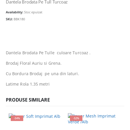
a
este:
Dantela Brodata Pe Tull Turcoaz
fost:
10.00lei.
Availability:
Stoc epuizat
42.00lei.
SKU:
BBK180
Dantela Brodata Pe Tulle culoare Turcoaz .
Brodaj Floral Auriu si Grena.
Cu Bordura Brodaj pe una din laturi.
Latime Rola 1.35 metri
PRODUSE SIMILARE
-54%
-52%