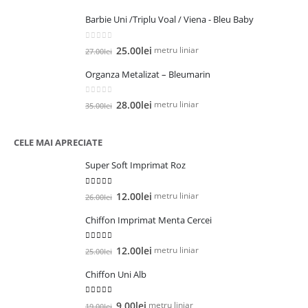
inițial
curent
Barbie Uni /Triplu Voal / Viena - Bleu Baby
a
este:
fost:
21.00lei.
0
out of 5
Prețul
Prețul
35.00lei.
metru liniar
25.00
lei
27.00
lei
inițial
curent
Organza Metalizat – Bleumarin
a
este:
fost:
25.00lei.
0
out of 5
Prețul
Prețul
27.00lei.
metru liniar
28.00
lei
35.00
lei
inițial
curent
a
este:
CELE MAI APRECIATE
fost:
28.00lei.
35.00lei.
Super Soft Imprimat Roz
5.00
out of 5
Prețul
Prețul
metru liniar
12.00
lei
26.00
lei
inițial
curent
Chiffon Imprimat Menta Cercei
a
este:
fost:
12.00lei.
5.00
out of 5
Prețul
Prețul
26.00lei.
metru liniar
12.00
lei
25.00
lei
inițial
curent
Chiffon Uni Alb
a
este:
fost:
12.00lei.
5.00
out of 5
Prețul
Prețul
25.00lei.
metru liniar
9.00
lei
19.00
lei