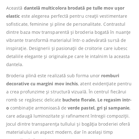
Această
dantelă multicolora brodată pe tulle mov ușor
elastic
este alegerea perfectă pentru creații vestimentare
sofisticate, feminine și pline de personalitate. Contrastul
dintre baza mov transparentă și broderia bogată în nuanțe
vibrante transformă materialul într-o adevărată sursă de
inspirație. Designerii și pasionații de croitorie care iubesc
detaliile elegante și originale,pe care le intalnim la aceasta
dantela.
Broderia plină este realizată sub forma unor
romburi
decorative cu margini mov inchis
, atent evidențiate pentru
a crea profunzime și structură vizuală. În centrul fiecărui
romb se regăsesc delicate
buchete florale. Le regasim intr-
o
combinație armonioasă de
verde pastel, gri și sampanie
,
care adaugă luminozitate și rafinament întregii compoziții.
Jocul dintre transparența tullului și bogăția broderiei oferă
materialului un aspect modern, dar în același timp