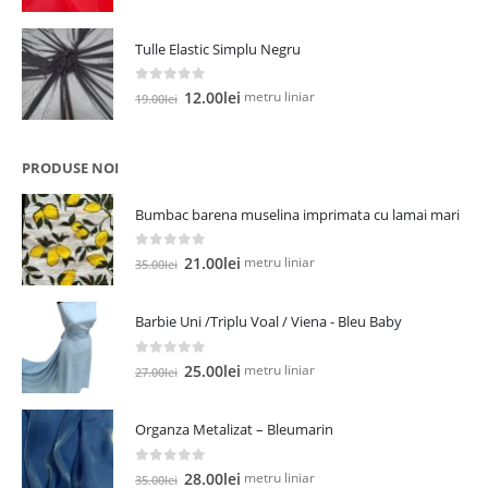
inițial
curent
a
este:
Tulle Elastic Simplu Negru
fost:
5.00lei.
13.00lei.
0
out of 5
Prețul
Prețul
metru liniar
12.00
lei
19.00
lei
inițial
curent
a
este:
fost:
12.00lei.
PRODUSE NOI
19.00lei.
Bumbac barena muselina imprimata cu lamai mari
0
out of 5
Prețul
Prețul
metru liniar
21.00
lei
35.00
lei
inițial
curent
a
este:
Barbie Uni /Triplu Voal / Viena - Bleu Baby
fost:
21.00lei.
35.00lei.
0
out of 5
Prețul
Prețul
metru liniar
25.00
lei
27.00
lei
inițial
curent
a
este:
Organza Metalizat – Bleumarin
fost:
25.00lei.
27.00lei.
0
out of 5
Prețul
Prețul
metru liniar
28.00
lei
35.00
lei