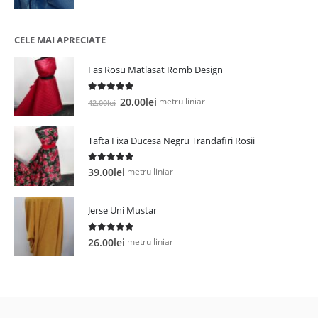
inițial
curent
a
este:
fost:
28.00lei.
CELE MAI APRECIATE
35.00lei.
Fas Rosu Matlasat Romb Design
5.00
out of 5
Prețul
Prețul
metru liniar
20.00
lei
42.00
lei
inițial
curent
a
este:
Tafta Fixa Ducesa Negru Trandafiri Rosii
fost:
20.00lei.
42.00lei.
5.00
out of 5
metru liniar
39.00
lei
Jerse Uni Mustar
5.00
out of 5
metru liniar
26.00
lei