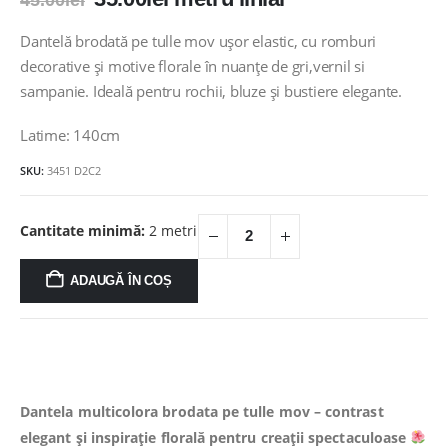
45.00
lei
inițial
curent
a
este:
Dantelă brodată pe tulle mov ușor elastic, cu romburi
fost:
35.00lei.
decorative și motive florale în nuanțe de gri,vernil si
45.00lei.
sampanie. Ideală pentru rochii, bluze și bustiere elegante.
Latime: 140cm
SKU:
3451 D2C2
Cantitate minimă:
2 metri
ADAUGĂ ÎN COȘ
Dantela multicolora brodata pe tulle mov – contrast
elegant și inspirație florală pentru creații spectaculoase