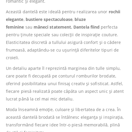
romantic și elegant.
Această dantelă este ideală pentru realizarea unor
rochii
elegante
,
bustiere spectaculoase
,
bluze
feminine
sau
mâneci statement. Dantela fiind
perfecta
pentru ținute speciale sau colecții de inspirație couture.
Elasticitatea discretă a tullului asigură confort și o cădere
frumoasă, adaptându-se cu ușurință diferitelor tipuri de
croieli.
Un detaliu aparte îl reprezintă marginea din tulle simplu,
care poate fi decupată pe conturul romburilor brodate,
oferind posibilitatea unui finisaj creativ și sofisticat. Astfel,
fiecare piesă realizată poate căpăta un aspect unic și atent
lucrat până la cel mai mic detaliu.
Moda înseamnă emoție, culoare și libertatea de a crea. În
această dantelă brodată se întâlnesc eleganța și inspirația,
transformând fiecare idee într-o piesă memorabilă, plină