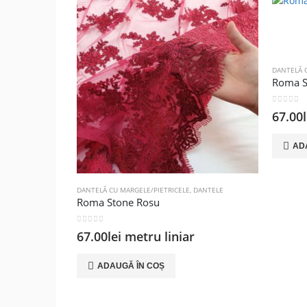
DANTELĂ 
Roma S
0
out of
67.00
AD
DANTELĂ CU MARGELE/PIETRICELE
,
DANTELE
Roma Stone Rosu
0
out of 5
67.00
lei
metru liniar
ADAUGĂ ÎN COȘ