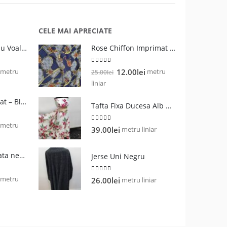
CELE MAI APRECIATE
Barbie Uni /Triplu Voal / Viena - Bleu Baby
Rose Chiffon Imprimat Navy
5.00
out of 5
Prețul
Prețul
Prețul
metru
metru
12.00
lei
25.00
lei
curent
inițial
curent
liniar
este:
a
este:
Organza Metalizat – Bleumarin
25.00lei.
fost:
12.00lei.
Tafta Fixa Ducesa Alb Bujori Roz
25.00lei.
Prețul
metru
5.00
out of 5
metru liniar
39.00
lei
curent
este:
Vascoza imprimata negru cu alb
Jerse Uni Negru
28.00lei.
5.00
out of 5
Prețul
metru
metru liniar
26.00
lei
curent
este:
19.00lei.