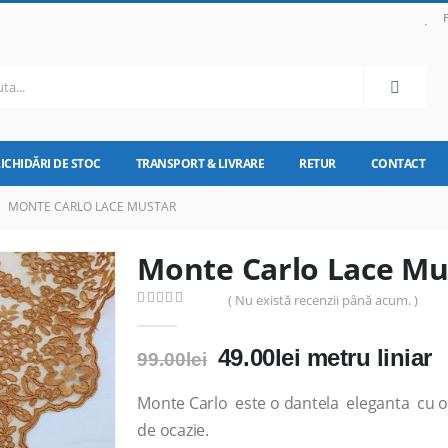
LICHIDĂRI DE STOC
TRANSPORT & LIVRARE
RETUR
CONTACT
MONTE CARLO LACE MUSTAR
Monte Carlo Lace Mu
( Nu există recenzii până acum. )
0
out of 5
Prețul
Prețul
49.00
lei
metru liniar
99.00
lei
inițial
curent
a
este:
Monte Carlo este o dantela eleganta cu o 
fost:
49.00lei.
de ocazie.