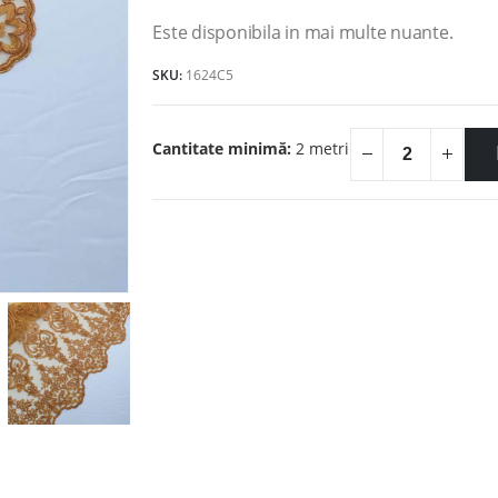
99.00lei.
Este disponibila in mai multe nuante.
SKU:
1624C5
Cantitate minimă:
2 metri