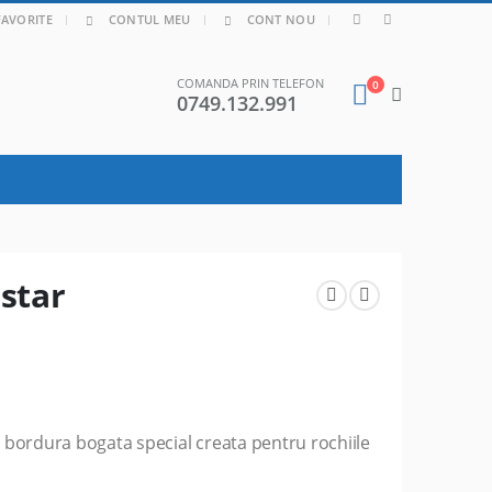
|
FAVORITE
CONTUL MEU
CONT NOU
COMANDA PRIN TELEFON
0
0749.132.991
star
bordura bogata special creata pentru rochiile