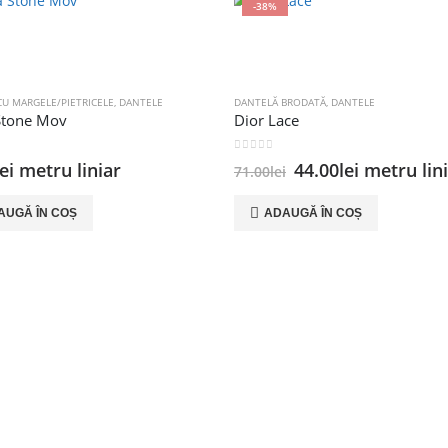
-38%
CU MARGELE/PIETRICELE
,
DANTELE
DANTELĂ BRODATĂ
,
DANTELE
tone Mov
Dior Lace
 5
0
out of 5
Prețul
Prețul
lei
metru liniar
44.00
lei
metru lin
71.00
lei
inițial
curent
a
este:
AUGĂ ÎN COȘ
ADAUGĂ ÎN COȘ
fost:
44.00lei.
71.00lei.