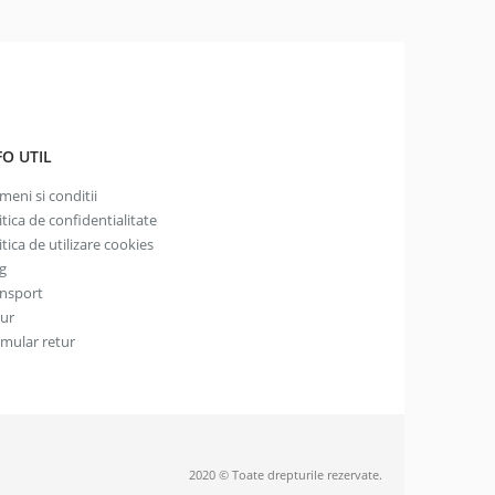
FO UTIL
meni si conditii
itica de confidentialitate
itica de utilizare cookies
g
nsport
tur
mular retur
2020 © Toate drepturile rezervate.