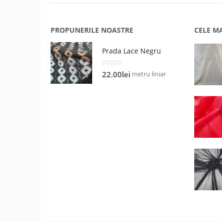
PROPUNERILE NOASTRE
CELE M
Prada Lace Negru
0
out of 5
metru liniar
22.00
lei