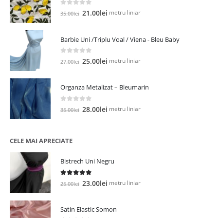
0
out of 5
Prețul
Prețul
metru liniar
21.00
lei
35.00
lei
inițial
curent
a
este:
Barbie Uni /Triplu Voal / Viena - Bleu Baby
fost:
21.00lei.
35.00lei.
0
out of 5
Prețul
Prețul
metru liniar
25.00
lei
27.00
lei
inițial
curent
a
este:
Organza Metalizat – Bleumarin
fost:
25.00lei.
27.00lei.
0
out of 5
Prețul
Prețul
metru liniar
28.00
lei
35.00
lei
inițial
curent
a
este:
fost:
28.00lei.
CELE MAI APRECIATE
35.00lei.
Bistrech Uni Negru
5.00
out of 5
Prețul
Prețul
metru liniar
23.00
lei
25.00
lei
inițial
curent
a
este:
Satin Elastic Somon
fost:
23.00lei.