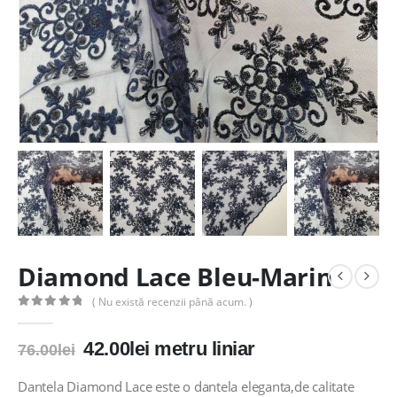
Diamond Lace Bleu-Marin
( Nu există recenzii până acum. )
0
out of 5
Prețul
Prețul
42.00
lei
metru liniar
76.00
lei
inițial
curent
a
este:
Dantela Diamond Lace este o dantela eleganta,de calitate