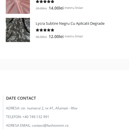
25.00lei.
5.00
out of 5
Prețul
Prețul
metru liniar
14.00
lei
20.00
lei
inițial
curent
a
este:
Lycra Subtire Negru Cu Aplicatii Degrade
fost:
14.00lei.
20.00lei.
5.00
out of 5
Prețul
Prețul
metru liniar
12.00
lei
46.00
lei
inițial
curent
a
este:
fost:
12.00lei.
46.00lei.
DATE CONTACT
ADRESA:
str. numarul 2, nr.41, Afumati - Ilfov
TELEFON:
+40 749.132 991
ADRESA EMAIL:
contact@fashionmir.ro