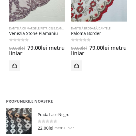
DANTELĂ CU MARGELE/PIETRICELE
,
DANTELE
DANTELĂ BRODATĂ
,
DANTELE
D
Venezia Stone Plamaniu
Paloma Border
R
0
out of 5
0
out of 5
0
Prețul
Prețul
Prețul
Prețul
79.00
lei
metru
79.00
lei
metru
6
99.00
lei
99.00
lei
inițial
curent
inițial
curent
liniar
liniar
a
este:
a
este:
fost:
79.00lei.
fost:
79.00lei.
99.00lei.
99.00lei.
PROPUNERILE NOASTRE
Prada Lace Negru
0
out of 5
metru liniar
22.00
lei