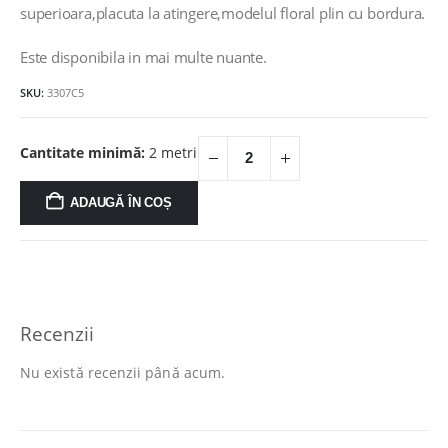
fost:
42.00lei.
superioara,placuta la atingere,modelul floral plin cu bordura.
76.00lei.
Este disponibila in mai multe nuante.
SKU:
3307C5
Cantitate minimă:
2 metri
ADAUGĂ ÎN COȘ
Recenzii
Nu există recenzii până acum.