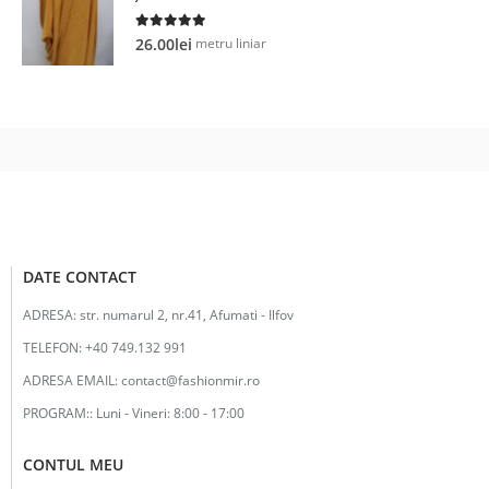
5.00
out of 5
metru liniar
26.00
lei
DATE CONTACT
ADRESA:
str. numarul 2, nr.41, Afumati - Ilfov
TELEFON:
+40 749.132 991
ADRESA EMAIL:
contact@fashionmir.ro
PROGRAM::
Luni - Vineri: 8:00 - 17:00
CONTUL MEU