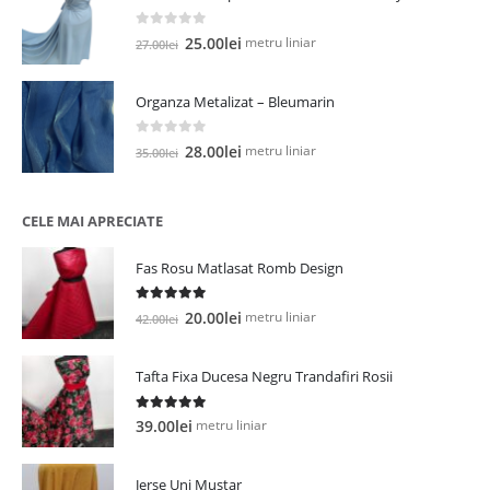
35.00lei.
0
out of 5
Prețul
Prețul
metru liniar
25.00
lei
27.00
lei
inițial
curent
a
este:
Organza Metalizat – Bleumarin
fost:
25.00lei.
27.00lei.
0
out of 5
Prețul
Prețul
metru liniar
28.00
lei
35.00
lei
inițial
curent
a
este:
fost:
28.00lei.
CELE MAI APRECIATE
35.00lei.
Fas Rosu Matlasat Romb Design
5.00
out of 5
Prețul
Prețul
metru liniar
20.00
lei
42.00
lei
inițial
curent
a
este:
Tafta Fixa Ducesa Negru Trandafiri Rosii
fost:
20.00lei.
42.00lei.
5.00
out of 5
metru liniar
39.00
lei
Jerse Uni Mustar