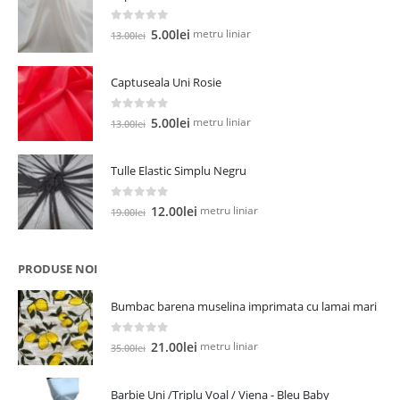
0
out of 5
Prețul
Prețul
metru liniar
5.00
lei
13.00
lei
inițial
curent
a
este:
Captuseala Uni Rosie
fost:
5.00lei.
13.00lei.
0
out of 5
Prețul
Prețul
metru liniar
5.00
lei
13.00
lei
inițial
curent
a
este:
Tulle Elastic Simplu Negru
fost:
5.00lei.
13.00lei.
0
out of 5
Prețul
Prețul
metru liniar
12.00
lei
19.00
lei
inițial
curent
a
este:
fost:
12.00lei.
PRODUSE NOI
19.00lei.
Bumbac barena muselina imprimata cu lamai mari
0
out of 5
Prețul
Prețul
metru liniar
21.00
lei
35.00
lei
inițial
curent
a
este:
Barbie Uni /Triplu Voal / Viena - Bleu Baby
fost:
21.00lei.