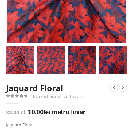
Jaquard Floral
( Nu există recenzii până acum. )
0
out of 5
Prețul
Prețul
10.00
lei
metru liniar
33.00
lei
inițial
curent
a
este:
Jaquard Floral
fost:
10.00lei.