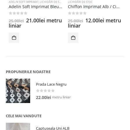
ADELIN SOFT IMPRIMAT
,
LICHIDĂRI DE STOC
LICHIDĂRI DE STOC
B
Adelin Soft Imprimat Bleumarin Inchis/ Alb
Chiffon Imprimat Alb / Ciclam
0
out of 5
0
out of 5
0
Prețul
Prețul
Prețul
Prețul
21.00
lei
metru
12.00
lei
metru
25.00
lei
25.00
lei
2
inițial
curent
inițial
curent
liniar
liniar
l
a
este:
a
este:
fost:
21.00lei.
fost:
12.00lei.
25.00lei.
25.00lei.
PROPUNERILE NOASTRE
Prada Lace Negru
0
out of 5
metru liniar
22.00
lei
CELE MAI VANDUTE
Captuseala Uni ALB