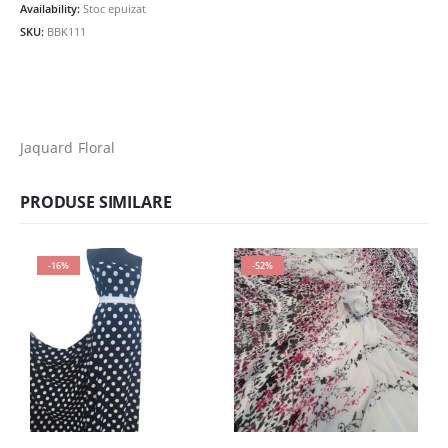
Availability:
Stoc epuizat
33.00lei.
SKU:
BBK111
Jaquard Floral
PRODUSE SIMILARE
-16%
-52%