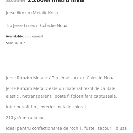
35.00
lei
inițial
curent
a
este:
Jerse Rimzim Metalic Rosu
fost:
25.00lei.
35.00lei.
Tip Jerse Lurex / Colectie Noua
Availability:
Stoc epuizat
SKU:
3437C7
Jerse Rimzim Metalic / Tip Jerse Lurex / Colectie Noua
Jerse Rimzim Metalic este un material textil de calitate,
elastic , netransparent, poate fi folosit fara captuseala.
Interior soft fin , exterior metalic colorat.
210 gr/metru liniar
Ideal pentru confectionarea de rochii , fuste , sacouri , bluze