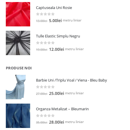
a
este:
Captuseala Uni Rosie
fost:
5.00lei.
13.00lei.
0
out of 5
Prețul
Prețul
metru liniar
5.00
lei
13.00
lei
inițial
curent
a
este:
Tulle Elastic Simplu Negru
fost:
5.00lei.
13.00lei.
0
out of 5
Prețul
Prețul
metru liniar
12.00
lei
19.00
lei
inițial
curent
a
este:
fost:
12.00lei.
PRODUSE NOI
19.00lei.
Barbie Uni /Triplu Voal / Viena - Bleu Baby
0
out of 5
Prețul
Prețul
metru liniar
25.00
lei
27.00
lei
inițial
curent
a
este:
Organza Metalizat – Bleumarin
fost:
25.00lei.
27.00lei.
0
out of 5
Prețul
Prețul
metru liniar
28.00
lei
35.00
lei
inițial
curent