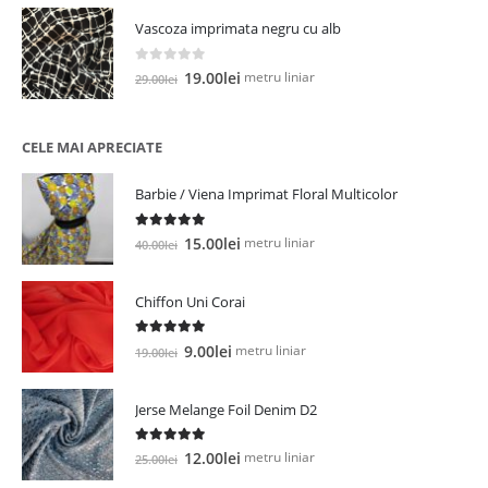
a
este:
Vascoza imprimata negru cu alb
fost:
28.00lei.
35.00lei.
0
out of 5
Prețul
Prețul
metru liniar
19.00
lei
29.00
lei
inițial
curent
a
este:
fost:
19.00lei.
CELE MAI APRECIATE
29.00lei.
Barbie / Viena Imprimat Floral Multicolor
5.00
out of 5
Prețul
Prețul
metru liniar
15.00
lei
40.00
lei
inițial
curent
a
este:
Chiffon Uni Corai
fost:
15.00lei.
40.00lei.
5.00
out of 5
Prețul
Prețul
metru liniar
9.00
lei
19.00
lei
inițial
curent
a
este:
Jerse Melange Foil Denim D2
fost:
9.00lei.
19.00lei.
5.00
out of 5
Prețul
Prețul
metru liniar
12.00
lei
25.00
lei
inițial
curent