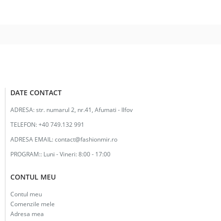
a
este:
fost:
12.00lei.
25.00lei.
DATE CONTACT
ADRESA:
str. numarul 2, nr.41, Afumati - Ilfov
TELEFON:
+40 749.132 991
ADRESA EMAIL:
contact@fashionmir.ro
PROGRAM::
Luni - Vineri: 8:00 - 17:00
CONTUL MEU
Contul meu
Comenzile mele
Adresa mea