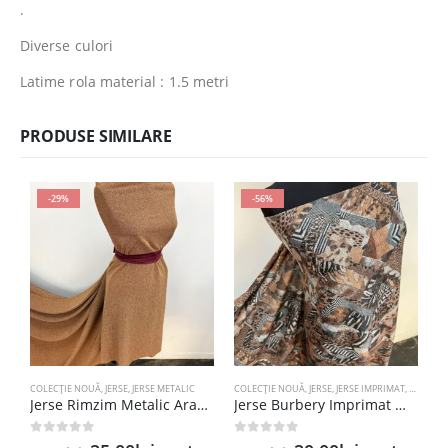
.
Diverse culori
Latime rola material : 1.5 metri
PRODUSE SIMILARE
-29%
-56%
COLECȚIE NOUĂ
,
JERSE
,
JERSE METALIC
COLECȚIE NOUĂ
,
JERSE
,
JERSE IMPRIMAT
,
KNITTIN
JE
Jerse Rimzim Metalic Aramiu – Cupru
Jerse Burbery Imprimat Maro – Gri
0
out of 5
0
out of 5
5