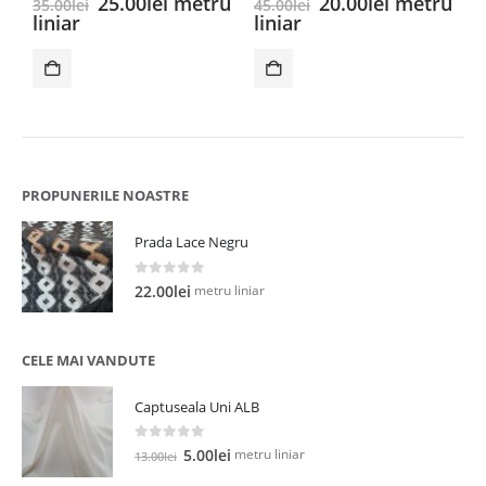
Prețul
Prețul
Prețul
Prețul
25.00
lei
metru
20.00
lei
metru
35.00
lei
45.00
lei
2
inițial
curent
inițial
curent
liniar
liniar
l
a
este:
a
este:
fost:
25.00lei.
fost:
20.00lei.
35.00lei.
45.00lei.
PROPUNERILE NOASTRE
Prada Lace Negru
0
out of 5
metru liniar
22.00
lei
CELE MAI VANDUTE
Captuseala Uni ALB
0
out of 5
Prețul
Prețul
metru liniar
5.00
lei
13.00
lei
inițial
curent