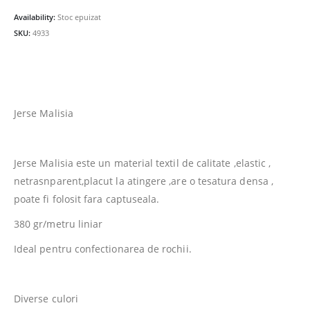
fost:
14.00lei.
Availability:
Stoc epuizat
19.00lei.
SKU:
4933
Jerse Malisia
Jerse Malisia este un material textil de calitate ,elastic ,
netrasnparent,placut la atingere ,are o tesatura densa ,
poate fi folosit fara captuseala.
380 gr/metru liniar
Ideal pentru confectionarea de rochii.
Diverse culori