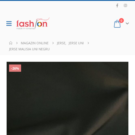
0
MAGAZIN ONLINE
JERSE
,
JERSE UNI
JERSE MALISIA UNI NEGRU
-26%