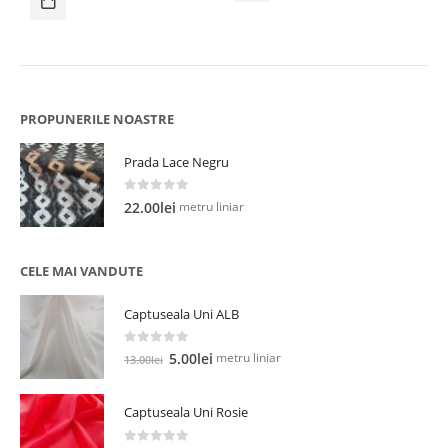
45.00lei.
PROPUNERILE NOASTRE
Prada Lace Negru
0
out of 5
metru liniar
22.00
lei
CELE MAI VANDUTE
Captuseala Uni ALB
0
out of 5
Prețul
Prețul
metru liniar
5.00
lei
13.00
lei
inițial
curent
a
este:
Captuseala Uni Rosie
fost:
5.00lei.
13.00lei.