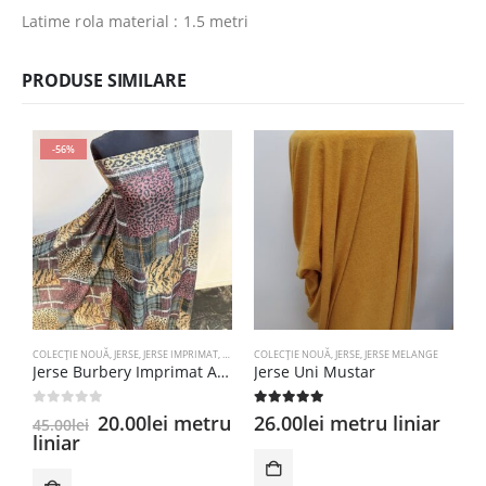
Latime rola material : 1.5 metri
PRODUSE SIMILARE
-56%
COLECȚIE NOUĂ
,
JERSE
,
JERSE IMPRIMAT
,
KNITTING JERSE IMPRIMAT BURBERRY
COLECȚIE NOUĂ
,
JERSE
,
JERSE MELANGE
C
Jerse Burbery Imprimat Animal Print
Jerse Uni Mustar
J
0
out of 5
5.00
out of 5
5
Prețul
Prețul
20.00
lei
metru
26.00
lei
metru liniar
2
45.00
lei
inițial
curent
liniar
a
este:
fost:
20.00lei.