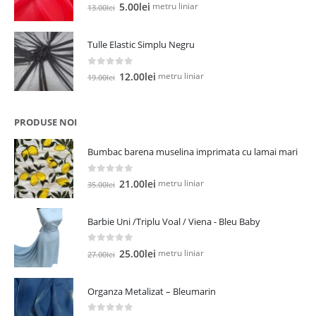
0
out of 5
Prețul
Prețul
metru liniar
5.00
lei
13.00
lei
inițial
curent
a
este:
Tulle Elastic Simplu Negru
fost:
5.00lei.
13.00lei.
0
out of 5
Prețul
Prețul
metru liniar
12.00
lei
19.00
lei
inițial
curent
a
este:
fost:
12.00lei.
PRODUSE NOI
19.00lei.
Bumbac barena muselina imprimata cu lamai mari
0
out of 5
Prețul
Prețul
metru liniar
21.00
lei
35.00
lei
inițial
curent
a
este:
Barbie Uni /Triplu Voal / Viena - Bleu Baby
fost:
21.00lei.
35.00lei.
0
out of 5
Prețul
Prețul
metru liniar
25.00
lei
27.00
lei
inițial
curent
a
este:
Organza Metalizat – Bleumarin
fost:
25.00lei.
27.00lei.