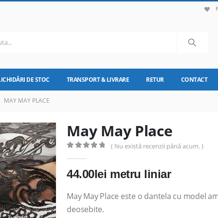
LICHIDĂRI DE STOC
TRANSPORT & LIVRARE
RETUR
CONTACT
MAY MAY PLACE
May May Place
( Nu există recenzii până acum. )
0
out of 5
44.00
lei
metru liniar
May May Place este o dantela cu model amp
deosebite.