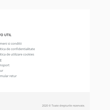
FO UTIL
meni si conditii
itica de confidentialitate
itica de utilizare cookies
g
nsport
tur
mular retur
2020 © Toate drepturile rezervate.