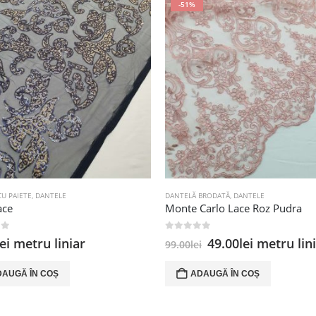
-51%
U PAIETE
,
DANTELE
DANTELĂ BRODATĂ
,
DANTELE
ace
Monte Carlo Lace Roz Pudra
 5
0
out of 5
Prețul
Prețul
lei
metru liniar
49.00
lei
metru lin
99.00
lei
inițial
curent
a
este:
DAUGĂ ÎN COȘ
ADAUGĂ ÎN COȘ
fost:
49.00lei.
99.00lei.