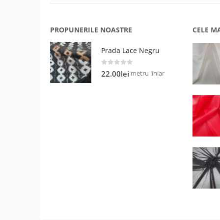
PROPUNERILE NOASTRE
CELE M
Prada Lace Negru
0
out of 5
metru liniar
22.00
lei