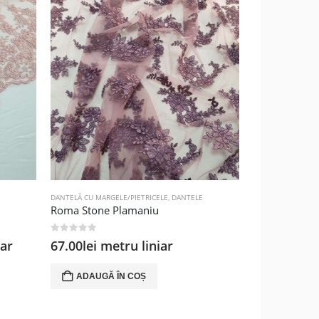
-41%
DANTELĂ CU MARGELE/PIETRICELE
,
DANTELE
DANTELĂ BRODATĂ
Roma Stone Plamaniu
Channel Lace
0
out of 5
0
out of 5
Pre
iar
67.00
lei
metru liniar
38.
64.00
lei
iniț
a
ADAUGĂ ÎN COȘ
ADAUGĂ 
fost
64.0